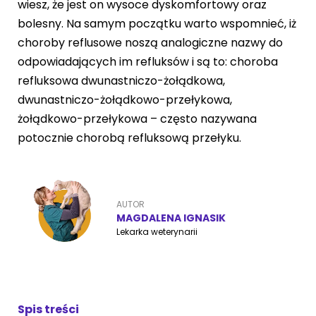
wiesz, że jest on wysoce dyskomfortowy oraz
bolesny. Na samym początku warto wspomnieć, iż
choroby reflusowe noszą analogiczne nazwy do
ZoociaLove News
odpowiadających im refluksów i są to: choroba
refluksowa dwunastniczo-żołądkowa,
dwunastniczo-żołądkowo-przełykowa,
żołądkowo-przełykowa – często nazywana
potocznie chorobą refluksową przełyku.
AUTOR
MAGDALENA IGNASIK
Lekarka weterynarii
Spis treści