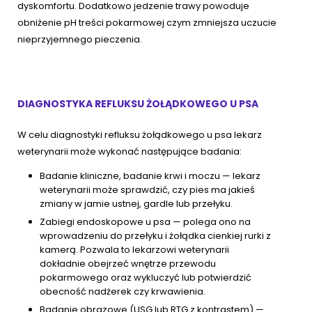
dyskomfortu. Dodatkowo jedzenie trawy powoduje
obniżenie pH treści pokarmowej czym zmniejsza uczucie
nieprzyjemnego pieczenia.
DIAGNOSTYKA REFLUKSU ŻOŁĄDKOWEGO U PSA
W celu diagnostyki refluksu żołądkowego u psa lekarz
weterynarii może wykonać następujące badania:
Badanie kliniczne, badanie krwi i moczu — lekarz
weterynarii może sprawdzić, czy pies ma jakieś
zmiany w jamie ustnej, gardle lub przełyku.
Zabiegi endoskopowe u psa — polega ono na
wprowadzeniu do przełyku i żołądka cienkiej rurki z
kamerą. Pozwala to lekarzowi weterynarii
dokładnie obejrzeć wnętrze przewodu
pokarmowego oraz wykluczyć lub potwierdzić
obecność nadżerek czy krwawienia.
Badanie obrazowe (USG lub RTG z kontrastem) —