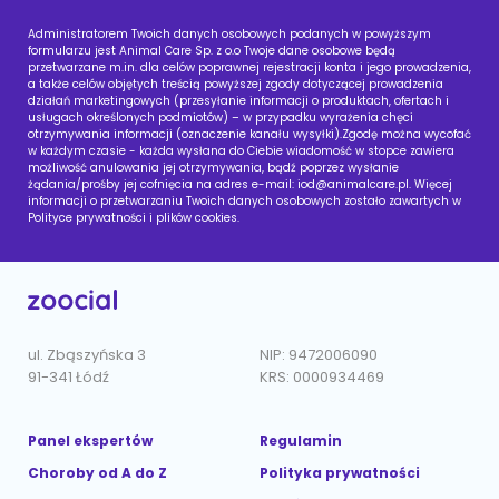
Administratorem Twoich danych osobowych podanych w powyższym
formularzu jest Animal Care Sp. z o.o Twoje dane osobowe będą
przetwarzane m.in. dla celów poprawnej rejestracji konta i jego prowadzenia,
a także celów objętych treścią powyższej zgody dotyczącej prowadzenia
działań marketingowych (przesyłanie informacji o produktach, ofertach i
usługach określonych podmiotów) – w przypadku wyrażenia chęci
otrzymywania informacji (oznaczenie kanału wysyłki).Zgodę można wycofać
w każdym czasie - każda wysłana do Ciebie wiadomość w stopce zawiera
możliwość anulowania jej otrzymywania, bądź poprzez wysłanie
żądania/prośby jej cofnięcia na adres e-mail:
iod@animalcare.pl
. Więcej
informacji o przetwarzaniu Twoich danych osobowych zostało zawartych w
Polityce prywatności i plików cookies.
ul. Zbąszyńska 3
NIP: 9472006090
91-341 Łódź
KRS: 0000934469
Panel ekspertów
Regulamin
Choroby od A do Z
Polityka prywatności