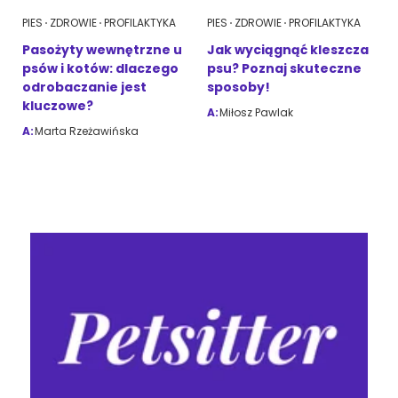
PIES
ZDROWIE
PROFILAKTYKA
PIES
ZDROWIE
PROFILAKTYKA
Pasożyty wewnętrzne u
Jak wyciągnąć kleszcza
psów i kotów: dlaczego
psu? Poznaj skuteczne
odrobaczanie jest
sposoby!
kluczowe?
A:
Miłosz Pawlak
A:
Marta Rzeżawińska