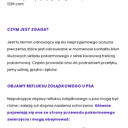
123rf.com
CZYM JEST ZGAGA?
Jest to termin odnoszący się do nieprzyjemnego uczucia
pieczenia, które jest odczuwane w momencie kontaktu błon
śluzowych układu pokarmowego z silnie kwasową treścią
pokarmową. Często prowadzi ona do podrażnień przełyku,
jamy ustnej, języka i zębów.
OBJAWY REFLUKSU ŻOŁĄDKOWEGO U PSA
Niepokojące objawy refluksu żołądkowego u psa mogą być
różne i zależą od stopnia nasilenia schorzenia.
Głównie
pojawiają się one ze strony przewodu pokarmowego
zwierzęcia i mogą obejmować: