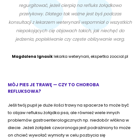
regurgitować, jeżeli cierpią na refluks żołądkowo
przełykowy. Dlatego tak ważne jest byś podczas
konsultacji z lekarzem weterynarii wspomniał o wszystkich
niepokojących cię objawach takich, jak niechęć do
jedzenia, popiskiwanie czy częste oblizywanie warg.
Magdalena Ignasik
lekarka weterynarii, ekspertka zoocial.pl
MÓJ PIES JE TRAWĘ — CZY TO CHOROBA
REFLUKSOWA?
Jeśli twój pupil je duże ilości trawy na spacerze to może być
to objaw refluksu żołądka psa, ale również wiele innych
problemów gastroenterologicznych np. niedobór włókna w
diecie. Jeżeli żołądek czworonoga jest podrażniony to może
on chcieć wywołać wymioty w celu pozbycia się