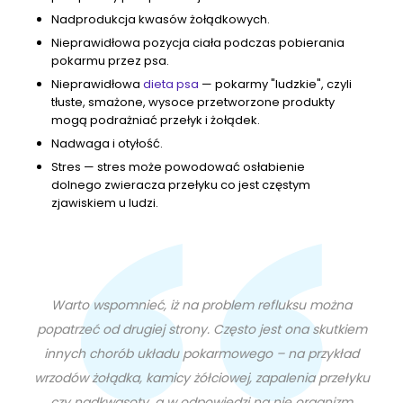
Nadprodukcja kwasów żołądkowych.
Nieprawidłowa pozycja ciała podczas pobierania
pokarmu przez psa.
Nieprawidłowa
dieta psa
— pokarmy "ludzkie", czyli
tłuste, smażone, wysoce przetworzone produkty
mogą podrażniać przełyk i żołądek.
Nadwaga i otyłość.
Stres — stres może powodować osłabienie
dolnego zwieracza przełyku co jest częstym
zjawiskiem u ludzi.
Warto wspomnieć, iż na problem refluksu można
popatrzeć od drugiej strony. Często jest ona skutkiem
innych chorób układu pokarmowego – na przykład
wrzodów żołądka, kamicy żółciowej, zapalenia przełyku
czy nadkwasoty, a w odpowiedzi na nie organizm