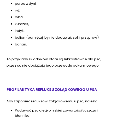
puree z dyni,
ryż,
ryba,
kurczak,
indyk,
bulion (pamiętaj, by nie dodawać soli i przypraw),
banan.
To przykłady składników, które są lekkostrawne dla psa,
przez co nie obciążają jego przewodu pokarmowego.
PROFILAKTYKA REFLUKSU ŻOŁĄDKOWEGO U PSA
Aby zapobiec refluksowi żołądkowemu u psa, należy:
Podawać psu dietę o niskiej zawartości tłuszczu i
błonnika.