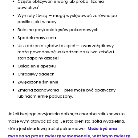
Częste oblizywanie warg lub próba "lizania
powietrza".
Wymioty żółcią — mogą występować zarówno po
posiłku, jak i w nocy.
Bolesne połykanie kęsów pokarmowych.
Spadek masy ciała.
Uszkodzenie zębów i dziąseł — kwas żołądkowy
może powodować uszkodzenie szkliwa zębów i
stan zapalny dziąseł.
Osłabienie apetytu.
Chrapliwy oddech.
Zwiększone ślinienie.
Zmiana zachowania — pies może być apatyczny
lub nadmiernie pobudzony.
Jeżeli twojego przyjaciela dotknęła choroba refluksowa to
może wymiotować żółcią. Jest to pienista, żółta wydzielina,
która jest składową treści pokarmowej.
Może być ona
zwracana przez zwierzę w momencie, w którym zwierzę