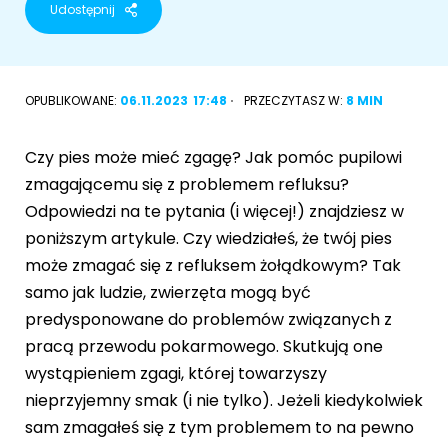
Udostępnij
Akcesoria dla psa
RASY KOTÓW
Kot brytyjski
OPUBLIKOWANE:
06.11.2023
17:48
PRZECZYTASZ W:
8 MIN
RASY PSÓW
Kot syberyjski
Sznaucer miniaturowy
Czy pies może mieć zgagę? Jak pomóc pupilowi
Kot perski
zmagającemu się z problemem refluksu?
Golden retriever
Odpowiedzi na te pytania (i więcej!) znajdziesz w
Kot rosyjski niebieski
poniższym artykule. Czy wiedziałeś, że twój pies
Buldog francuski
może zmagać się z refluksem żołądkowym? Tak
Owczarek niemiecki
samo jak ludzie, zwierzęta mogą być
predysponowane do problemów związanych z
pracą przewodu pokarmowego. Skutkują one
wystąpieniem zgagi, której towarzyszy
Wyszukiwarka ras psów
nieprzyjemny smak (i nie tylko). Jeżeli kiedykolwiek
sam zmagałeś się z tym problemem to na pewno
Przyjazne miejsca
Adopcje