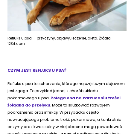
Refluks u psa — przyczyny, objawy, leczenie, dieta. Źródło:
123rf.com
CZYM JEST REFLUKS U PSA?
Refluks u psa to schorzenie, którego najczęstszym objawem
jest zgaga. To przykład jednej z chorób układu
pokarmowego u psa.
Polega ona na zarzucaniu treści
żołądka do przełyku
. Może to skutkować rozwojem
podrażnienia oraz infekcji. W przypadku często
nawracającego problemu treść pokarmowa, a konkretnie
enzymy oraz kwas solny w niej obecne mogą powodować
rozwój zapalenia przełyku, a nawet nadtrawienia śluzówki