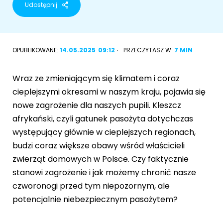
Udostępnij
Akcesoria dla psa
RASY KOTÓW
Kot brytyjski
OPUBLIKOWANE:
14.05.2025
09:12
PRZECZYTASZ W:
7 MIN
RASY PSÓW
Kot syberyjski
Sznaucer miniaturowy
Wraz ze zmieniającym się klimatem i coraz
Kot perski
cieplejszymi okresami w naszym kraju, pojawia się
Golden retriever
nowe zagrożenie dla naszych pupili. Kleszcz
Kot rosyjski niebieski
afrykański, czyli gatunek pasożyta dotychczas
Buldog francuski
występujący głównie w cieplejszych regionach,
Owczarek niemiecki
budzi coraz większe obawy wśród właścicieli
zwierząt domowych w Polsce. Czy faktycznie
stanowi zagrożenie i jak możemy chronić nasze
czworonogi przed tym niepozornym, ale
Wyszukiwarka ras psów
potencjalnie niebezpiecznym pasożytem?
Przyjazne miejsca
Adopcje