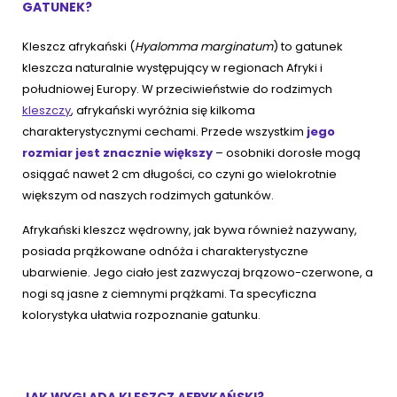
GATUNEK?
Kleszcz afrykański (
Hyalomma marginatum
) to gatunek
kleszcza naturalnie występujący w regionach Afryki i
południowej Europy. W przeciwieństwie do rodzimych
kleszczy
, afrykański wyróżnia się kilkoma
charakterystycznymi cechami. Przede wszystkim
jego
rozmiar jest znacznie większy
– osobniki dorosłe mogą
osiągać nawet 2 cm długości, co czyni go wielokrotnie
większym od naszych rodzimych gatunków.
Afrykański kleszcz wędrowny, jak bywa również nazywany,
posiada prążkowane odnóża i charakterystyczne
ubarwienie. Jego ciało jest zazwyczaj brązowo-czerwone, a
nogi są jasne z ciemnymi prążkami. Ta specyficzna
kolorystyka ułatwia rozpoznanie gatunku.
JAK WYGLĄDA KLESZCZ AFRYKAŃSKI?