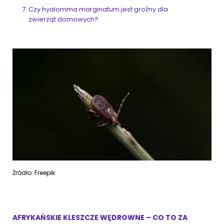
Czy hyalomma marginatum jest groźny dla
zwierząt domowych?
Źródło: Freepik
AFRYKAŃSKIE KLESZCZE WĘDROWNE – CO TO ZA