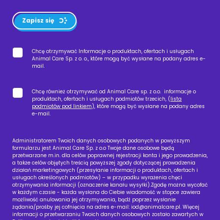
Zapisz się
Chcę otrzymywać Informacje o produktach, ofertach i usługach
Animal Care Sp. z o. o., które mogą być wysłane na podany adres e-
mail.
Chcę również otrzymywać od Animal Care sp. z o.o. informacje o
produktach, ofertach i usługach podmiotów trzecich, (
lista
podmiotów pod linkiem
), które mogą być wysłane na podany adres
e-mail.
Administratorem Twoich danych osobowych podanych w powyższym
formularzu jest Animal Care Sp. z o.o Twoje dane osobowe będą
przetwarzane m.in. dla celów poprawnej rejestracji konta i jego prowadzenia,
a także celów objętych treścią powyższej zgody dotyczącej prowadzenia
działań marketingowych (przesyłanie informacji o produktach, ofertach i
usługach określonych podmiotów) – w przypadku wyrażenia chęci
otrzymywania informacji (oznaczenie kanału wysyłki).Zgodę można wycofać
w każdym czasie - każda wysłana do Ciebie wiadomość w stopce zawiera
możliwość anulowania jej otrzymywania, bądź poprzez wysłanie
żądania/prośby jej cofnięcia na adres e-mail:
iod@animalcare.pl
. Więcej
informacji o przetwarzaniu Twoich danych osobowych zostało zawartych w