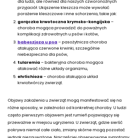
dla ludzi, ale również dla naszych czworonożnych
przyjaciół. Ukąszenie kleszcza może wywołać
porażenie kleszczowe i inne schorzenia, takie jak:
gorączka krwotoczna krymsko-kongijska
–
choroba mogąca prowadzić do poważnych
komplikacji zdrowotnych u psów i kotów,
babeszjoza u psa
– pasożytnicza choroba
atakująca czerwone krwinki, szczególnie
niebezpieczna dla psów,
tularemia
– bakteryjna choroba mogąca
atakować różne układy organizmu,
ehrlichioza
– choroba atakująca układ
krwiotwórczy zwierząt.
Objawy zakażenia u zwierząt mogą manifestować się na
różne sposoby, w zależności od konkretnej choroby. U ludzi
często pierwszym objawem jest rumień pojawiający się
przeważnie w miejscu ugryzienia. U zwierząt, gdzie sierść
pokrywa niemal całe ciało, zmiany skórne mogą pozostać
jednak niezauważone. Najczęściej obserwowane symptomy