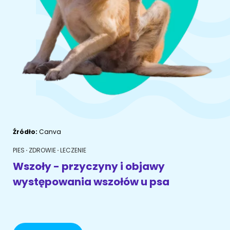
ŻYWIENIE KOTÓW
SZYBKIE KARMIENIE
KONIE
Porady żywieniowe
Karma
OPIEKA DZIENNA
Przysmaki i suplementy
RYBKI AKWARIOWE
Porady żywieniowe
Przysmaki i suplementy
Znajdź petsittera
SZKOLENIE PSÓW
Zachowanie
MAM KOTA
Szkolenie
Zrozumieć kota
Źródło:
Canva
Mały kotek w domu
PIES
ZDROWIE
LECZENIE
MAM PSA
Wszoły - przyczyny i objawy
Życie z kotem
występowania wszołów u psa
Zrozumieć psa
Szkolenie
Życie z psem
Akcesoria dla kota
Szczeniak w domu