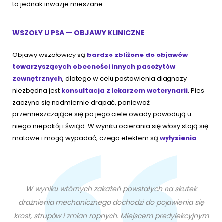
to jednak inwazje mieszane.
WSZOŁY U PSA — OBJAWY KLINICZNE
Objawy wszołowicy są
bardzo zbliżone do objawów
towarzyszących obecności innych pasożytów
zewnętrznych
, dlatego w celu postawienia diagnozy
niezbędna jest
konsultacja z lekarzem weterynarii
. Pies
zaczyna się nadmiernie drapać, ponieważ
przemieszczające się po jego ciele owady powodują u
niego niepokój i świąd. W wyniku ocierania się włosy stają się
matowe i mogą wypadać, czego efektem są
wyłysienia
.
W wyniku wtórnych zakażeń powstałych na skutek
drażnienia mechanicznego dochodzi do pojawienia się
krost, strupów i zmian ropnych. Miejscem predylekcyjnym