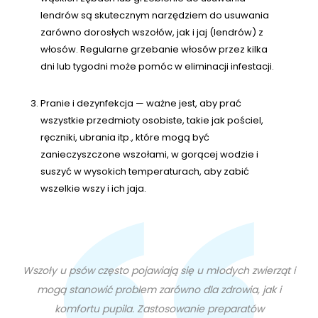
lendrów są skutecznym narzędziem do usuwania
zarówno dorosłych wszołów, jak i jaj (lendrów) z
włosów. Regularne grzebanie włosów przez kilka
dni lub tygodni może pomóc w eliminacji infestacji.
Pranie i dezynfekcja — ważne jest, aby prać
wszystkie przedmioty osobiste, takie jak pościel,
ręczniki, ubrania itp., które mogą być
zanieczyszczone wszołami, w gorącej wodzie i
suszyć w wysokich temperaturach, aby zabić
wszelkie wszy i ich jaja.
Wszoły u psów często pojawiają się u młodych zwierząt i
mogą stanowić problem zarówno dla zdrowia, jak i
komfortu pupila. Zastosowanie preparatów