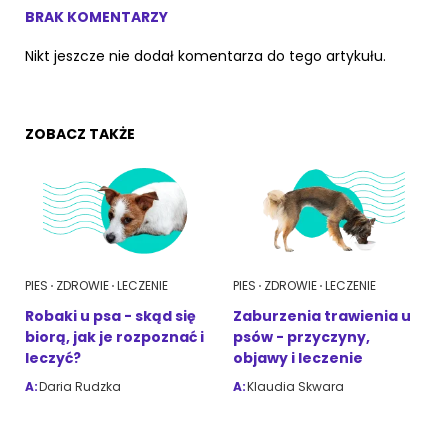
BRAK KOMENTARZY
Nikt jeszcze nie dodał komentarza do tego artykułu.
ZOBACZ TAKŻE
PIES
ZDROWIE
LECZENIE
PIES
ZDROWIE
LECZENIE
Robaki u psa - skąd się
Zaburzenia trawienia u
biorą, jak je rozpoznać i
psów - przyczyny,
leczyć?
objawy i leczenie
A:
Daria Rudzka
A:
Klaudia Skwara