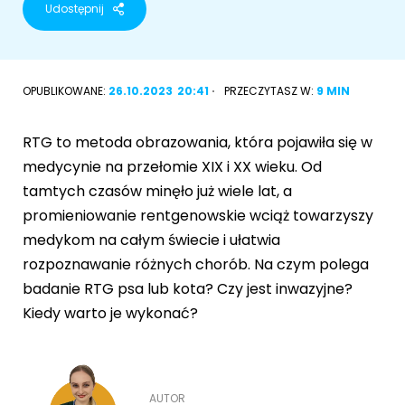
Udostępnij
Akcesoria dla psa
RASY KOTÓW
Kot brytyjski
OPUBLIKOWANE:
26.10.2023
20:41
PRZECZYTASZ W:
9 MIN
RASY PSÓW
Kot syberyjski
Sznaucer miniaturowy
RTG to metoda obrazowania, która pojawiła się w
Kot perski
medycynie na przełomie XIX i XX wieku. Od
Golden retriever
tamtych czasów minęło już wiele lat, a
Kot rosyjski niebieski
promieniowanie rentgenowskie wciąż towarzyszy
Buldog francuski
medykom na całym świecie i ułatwia
Owczarek niemiecki
rozpoznawanie różnych chorób. Na czym polega
badanie RTG psa lub kota? Czy jest inwazyjne?
Kiedy warto je wykonać?
Wyszukiwarka ras psów
AUTOR
Przyjazne miejsca
Adopcje