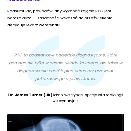
Reasumując, powodów, aby wykonać zdjęcie RTG, jest
bardzo dużo. O zasadności wskazań do prześwietlenia
decyduje lekarz weterynarii.
RTG to podstawowe narzędzie diagnostyczne, które
pomaga nie tylko w ocenie układu kostnego, ale także w
diagnozowaniu chorób płuc, serca czy przewodu
pokarmowego u psów i kotów.
Dr. James Turner (UK)
lekarz weterynarii, specjalista radiologii
weterynaryjnej