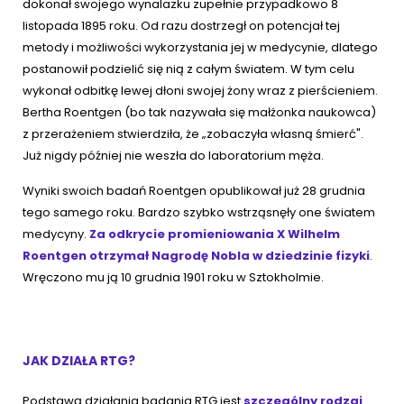
dokonał swojego wynalazku zupełnie przypadkowo 8
listopada 1895 roku. Od razu dostrzegł on potencjał tej
metody i możliwości wykorzystania jej w medycynie, dlatego
postanowił podzielić się nią z całym światem. W tym celu
wykonał odbitkę lewej dłoni swojej żony wraz z pierścieniem.
Bertha Roentgen (bo tak nazywała się małżonka naukowca)
z przerażeniem stwierdziła, że „zobaczyła własną śmierć".
Już nigdy później nie weszła do laboratorium męża.
Wyniki swoich badań Roentgen opublikował już 28 grudnia
tego samego roku. Bardzo szybko wstrząsnęły one światem
medycyny.
Za odkrycie promieniowania X Wilhelm
Roentgen otrzymał Nagrodę Nobla w dziedzinie fizyki
.
Wręczono mu ją 10 grudnia 1901 roku w Sztokholmie.
JAK DZIAŁA RTG?
Podstawą działania badania RTG jest
szczególny rodzaj