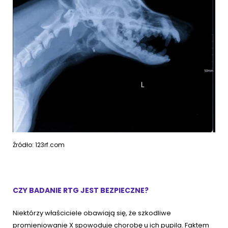
Źródło: 123rf.com
CZY BADANIE RTG JEST BEZPIECZNE?
Niektórzy właściciele obawiają się, że szkodliwe
promieniowanie X spowoduje chorobę u ich pupila. Faktem