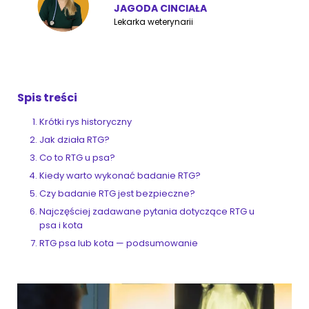
JAGODA CINCIAŁA
Lekarka weterynarii
ZoociaLove News
Spis treści
Krótki rys historyczny
Jak działa RTG?
Co to RTG u psa?
Kiedy warto wykonać badanie RTG?
Czy badanie RTG jest bezpieczne?
Najczęściej zadawane pytania dotyczące RTG u
psa i kota
RTG psa lub kota — podsumowanie