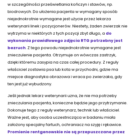
w szczególności prześwietlania kończyn i stawów, np.
biodrowych. Do ułożenia pacjenta w wymagany sposób
niejednokrotnie wymagane jest użycie przez lekarza
weterynarii linek i pozycjonerów. Niestety, żaden zwierzak nie
wytrzyma w niektórych z tych pozycji zbyt długo, a
do
wykonania prawidłowego zdjęcia RTG potrzebny jest
bezruch
. Z tego powodu niejednokrotnie wymagane jest
znieczulenie pacjenta. Otrzymuje on wówczas zastrzyk,
dzięki któremu zasypia na czas całej procedury. Z reguły
właściciel zostawia psa lub kota w przychodni, gdzie ma
miejsce diagnostyka obrazowa i wraca po zwierzaka, gdy
ten jest już wybudzony.
Jeśli jednak lekarz weterynarii uzna, że nie ma potrzeby
znieczulania pacjenta, konieczne będzie jego przytrzymanie.
Dokonuje tego z reguły weterynarz, technik lub właściciel.
Ważne jest, aby osoba uczestnicząca w badaniu miała
założony specjalny fartuch, ochraniacz na szyję i rękawice.
Promienie rentgenowskie nie są przepuszczane przez