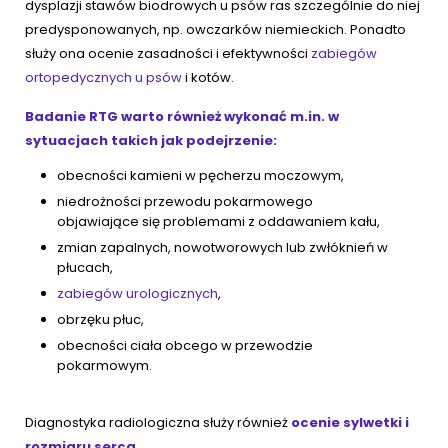
dysplazji stawów biodrowych u psów ras szczególnie do niej
predysponowanych, np. owczarków niemieckich. Ponadto
służy ona ocenie zasadności i efektywności
zabiegów
ortopedycznych u psów
i kotów.
Badanie RTG warto również wykonać m.in. w
sytuacjach takich jak podejrzenie:
obecności kamieni w pęcherzu moczowym,
niedrożności przewodu pokarmowego
objawiające się problemami z oddawaniem kału,
zmian zapalnych, nowotworowych lub zwłóknień w
płucach,
zabiegów urologicznych
,
obrzęku płuc,
obecności ciała obcego w przewodzie
pokarmowym.
Diagnostyka radiologiczna służy również
ocenie sylwetki i
rozmiaru serca
.