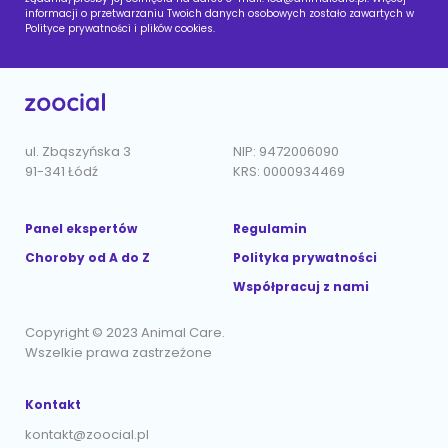
informacji o przetwarzaniu Twoich danych osobowych zostało zawartych w
Polityce prywatności i plików cookies.
ul. Zbąszyńska 3
NIP: 9472006090
91-341 Łódź
KRS: 0000934469
Panel ekspertów
Regulamin
Choroby od A do Z
Polityka prywatności
Współpracuj z nami
Copyright © 2023 Animal Care.
Wszelkie prawa zastrzeżone
Kontakt
kontakt@zoocial.pl