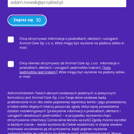
Zapisz się
Chcę otrzymywać Informacje o produktach, ofertach i usługach
Animal Care Sp. z o. o., które mogą być wysłane na podany adres e-
mail.
Chcę również otrzymywać od Animal Care sp. z o.o. informacje o
produktach, ofertach i usługach podmiotów trzecich, (
lista
podmiotów pod linkiem
), które mogą być wysłane na podany adres
e-mail.
Administratorem Twoich danych osobowych podanych w powyższym
formularzu jest Animal Care Sp. z o.o Twoje dane osobowe będą
przetwarzane m.in. dla celów poprawnej rejestracji konta i jego prowadzenia,
a także celów objętych treścią powyższej zgody dotyczącej prowadzenia
działań marketingowych (przesyłanie informacji o produktach, ofertach i
usługach określonych podmiotów) – w przypadku wyrażenia chęci
otrzymywania informacji (oznaczenie kanału wysyłki).Zgodę można wycofać
w każdym czasie - każda wysłana do Ciebie wiadomość w stopce zawiera
możliwość anulowania jej otrzymywania, bądź poprzez wysłanie
żądania/prośby jej cofnięcia na adres e-mail:
iod@animalcare.pl
. Więcej