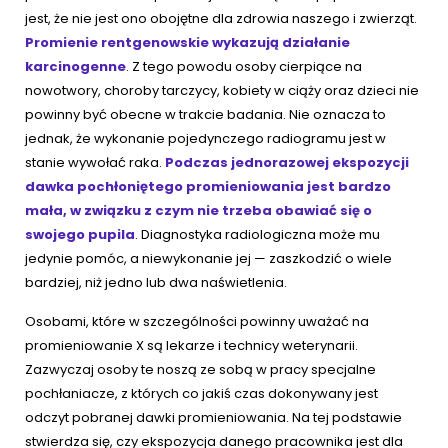
jest, że nie jest ono obojętne dla zdrowia naszego i zwierząt.
Promienie rentgenowskie wykazują działanie
karcinogenne
. Z tego powodu osoby cierpiące na
nowotwory, choroby tarczycy, kobiety w ciąży oraz dzieci nie
powinny być obecne w trakcie badania. Nie oznacza to
jednak, że wykonanie pojedynczego radiogramu jest w
stanie wywołać raka.
Podczas jednorazowej ekspozycji
dawka pochłoniętego promieniowania jest bardzo
mała, w związku z czym nie trzeba obawiać się o
swojego pupila
. Diagnostyka radiologiczna może mu
jedynie pomóc, a niewykonanie jej — zaszkodzić o wiele
bardziej, niż jedno lub dwa naświetlenia.
Osobami, które w szczególności powinny uważać na
promieniowanie X są lekarze i technicy weterynarii.
Zazwyczaj osoby te noszą ze sobą w pracy specjalne
pochłaniacze, z których co jakiś czas dokonywany jest
odczyt pobranej dawki promieniowania. Na tej podstawie
stwierdza się, czy ekspozycja danego pracownika jest dla