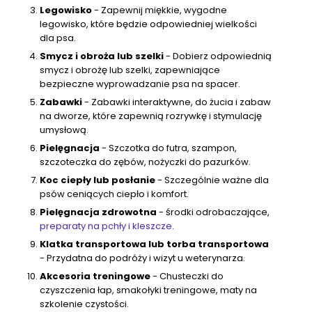
Legowisko
- Zapewnij miękkie, wygodne
legowisko, które będzie odpowiedniej wielkości
dla psa.
Smycz i obroża lub szelki
- Dobierz odpowiednią
smycz i obrożę lub szelki, zapewniające
bezpieczne wyprowadzanie psa na spacer.
Zabawki
- Zabawki interaktywne, do żucia i zabaw
na dworze, które zapewnią rozrywkę i stymulację
umysłową.
Pielęgnacja
- Szczotka do futra, szampon,
szczoteczka do zębów, nożyczki do pazurków.
Koc ciepły lub posłanie
- Szczególnie ważne dla
psów ceniących ciepło i komfort.
Pielęgnacja zdrowotna
- środki odrobaczające,
preparaty na pchły i kleszcze
.
Klatka transportowa lub torba transportowa
- Przydatna do podróży i wizyt u weterynarza.
Akcesoria treningowe
- Chusteczki do
czyszczenia łap, smakołyki treningowe, maty na
szkolenie czystości.