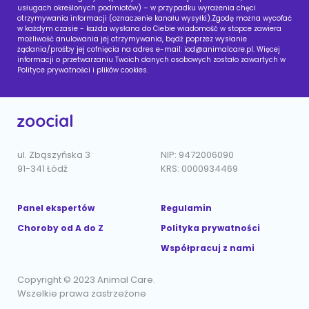
usługach określonych podmiotów) – w przypadku wyrażenia chęci
otrzymywania informacji (oznaczenie kanału wysyłki).Zgodę można wycofać
w każdym czasie - każda wysłana do Ciebie wiadomość w stopce zawiera
możliwość anulowania jej otrzymywania, bądź poprzez wysłanie
żądania/prośby jej cofnięcia na adres e-mail:
iod@animalcare.pl
. Więcej
informacji o przetwarzaniu Twoich danych osobowych zostało zawartych w
Polityce prywatności i plików cookies.
ul. Zbąszyńska 3
NIP: 9472006090
91-341 Łódź
KRS: 0000934469
Panel ekspertów
Regulamin
Choroby od A do Z
Polityka prywatności
Współpracuj z nami
Copyright © 2023 Animal Care.
Wszelkie prawa zastrzeżone