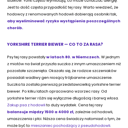
stawów. Yorki często wymiotują, co może oznaczać alergię.
Jest to dość częsta przypadłość tej rasy. Warto wiedzieć, że
hodowcy z renomowanych hodowli dobierają osobniki tak,
aby wyeliminować ryzyko wystąpienia poszczególnych
chorób.
YORKSHIRE TERRIER BIEWER — CO TO ZA RASA?
Psy tej rasy powstały
w latach 80. w Niemczech.
W jednym
z miotów na świat przyszła suczka z innym umaszczeniem niż
pozostałe szczenięta. Okazało się, że rodzice szczeniaków
posiadali wadliwy gen niosący trójbarwne umaszczenie.
Suczka ta została pierwszą przedstawicielką yorkshire terrier
biewer. Po kilku latach opracowano wzorzec rasy. Od
yorkshire terrier różni się wyłącznie długością i barwą włosa.
Zakup psa z hodowli
to duży wydatek. Cena tej rasy
balansuje między 1500 a 4000 zł,
zależnie od hodowli,
umaszczenia i płci. Niższa cena świadczy natomiast o tym, że
może być to
mieszaniec pochodzący z pseudohodowli
.