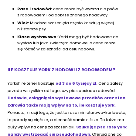
Rasa i rodowód:
cena może być wyższa dla psów
z rodowodem i od dobrze znanego hodowcy.
Wiek:
Młodsze szczenięta często kosztują więcej
niż starsze psy.
Klasa wystawowa:
Yorki mogą być hodowane do
wystaw lub jako zwierzęta domowe, a cena może
się różnić w zależności od celu hodowli.
ILE KOSZTUJE YORK Z HODOWLI Z RODOWODEM?
Yorkshire terier kosztuje
od 3 do 6 tysięcy zł.
Cena zależy
przede wszystkim od tego, czy pies posiada rodowód.
Hodowla, osiągnięcia wystawowe przodków oraz stan
zdrowia także mają wpływ na to, ile kosztuje york.
Ponadto, z racji tego, że jest to rasa miniaturowa-karłowata,
to porody są cięższe, a plenność samic niższa. To także ma
duży wpływ na cenę za szczeniaki.
Szukając psa rasy york
należy wystrzegać się pseudohodowli.
Oferują one co