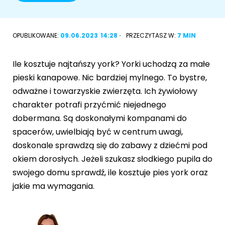
Akcesoria dla psa
RASY KOTÓW
OPUBLIKOWANE:
09.06.2023
14:28
PRZECZYTASZ W:
7 MIN
Kot brytyjski
RASY PSÓW
Ile kosztuje najtańszy york? Yorki uchodzą za małe
Kot syberyjski
Sznaucer miniaturowy
pieski kanapowe. Nic bardziej mylnego. To bystre,
Kot perski
odważne i towarzyskie zwierzęta. Ich żywiołowy
Golden retriever
charakter potrafi przyćmić niejednego
Kot rosyjski niebieski
dobermana. Są doskonałymi kompanami do
Buldog francuski
spacerów, uwielbiają być w centrum uwagi,
Owczarek niemiecki
doskonale sprawdzą się do zabawy z dziećmi pod
okiem dorosłych. Jeżeli szukasz słodkiego pupila do
swojego domu sprawdź, ile kosztuje pies york oraz
jakie ma wymagania.
Wyszukiwarka ras psów
Przyjazne miejsca
Adopcje