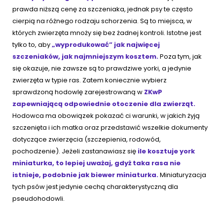
prawda niższą cenę za szczeniaka, jednak psy te często
cierpią na różnego rodzaju schorzenia. Są to miejsca, w
których zwierzęta mnoży się bez żadnej kontroli. Istotne jest
tylko to, aby
„wyprodukować” jak najwięcej
szczeniaków, jak najmniejszym kosztem.
Poza tym, jak
się okazuje, nie zawsze są to prawdziwe yorki, a jedynie
zwierzęta w typie ras. Zatem koniecznie wybierz
sprawdzoną hodowlę zarejestrowaną w
ZKwP
zapewniającą odpowiednie otoczenie dla zwierząt.
Hodowca ma obowiązek pokazać ci warunki, w jakich żyją
szczenięta i ich matka oraz przedstawić wszelkie dokumenty
dotyczące zwierzęcia (szczepienia, rodowód,
pochodzenie). Jeżeli zastanawiasz się
ile kosztuje york
miniaturka, to lepiej uważaj, gdyż taka rasa nie
istnieje, podobnie jak biewer miniaturka.
Miniaturyzacja
tych psów jest jedynie cechą charakterystyczną dla
pseudohodowli.