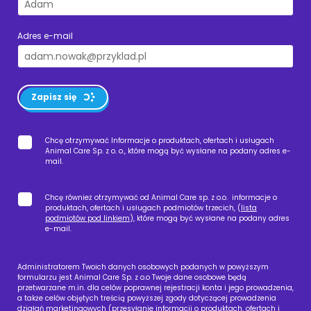
Adres e-mail
Zapisz się
Chcę otrzymywać Informacje o produktach, ofertach i usługach
Animal Care Sp. z o. o., które mogą być wysłane na podany adres e-
mail.
Chcę również otrzymywać od Animal Care sp. z o.o. informacje o
produktach, ofertach i usługach podmiotów trzecich, (
lista
podmiotów pod linkiem
), które mogą być wysłane na podany adres
e-mail.
Administratorem Twoich danych osobowych podanych w powyższym
formularzu jest Animal Care Sp. z o.o Twoje dane osobowe będą
przetwarzane m.in. dla celów poprawnej rejestracji konta i jego prowadzenia,
a także celów objętych treścią powyższej zgody dotyczącej prowadzenia
działań marketingowych (przesyłanie informacji o produktach, ofertach i