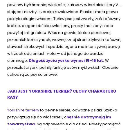
powinny być średniej wielkości, zaś uszy w kształcie litery V —
stojące i niezbyt szeroko rozstawione. Płaska i mała głowa
pokryta długim włosem. Tułów psa jest zwarty, zaś kończyny
krótkie, a ogon obficie owłosiony, prosty i noszony nieco
powyżej linii grzbietu. Włos na głowie, klatce piersiowej,
przednich kończynach, wewnętrznej stronie tylnych kończyn,
stawach skokowych i spodzie ogona ma intensywną barwę
w trzech odcieniach złota — od jasnego do bardzo
ciemnego.
Długość życia yorka wynosi 15-16 lat.
W
przeszłości yorki pełniły funkcję psów myśliwskich. Obecnie
uchodzą za psy salonowe.
JAKI JEST YORKSHIRE TERRIER? CECHY CHARAKTERU
RASY
Yorkshire terriery
to pewne siebie, odważne psiaki. Szybko
przywiązują się do właścicieli, c
hętnie dotrzymują im
towarzystwa.
Są odpowiednie dla dzieci. Należy pamiętać