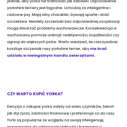
jednak, aby yorka nie traktować jak zabawki. Usposobienie
yorkshire terriery jest łagodne. Uchodzą za inteligentne i
radosne psy. Mają silny charakter, bywają uparte i dość
szczekliwe. Niestety szczeniaki bez odpowiedniej socjalizacji
mogą stwarzać problemy wychowawcze. Konsekwencja w
wychowaniu pomoże uniknąć reaktywności, bojaźliwości czy
agresji do większych psów. Warto wiedzieć, ile rzeczywiście
kosztuje szczeniak rasy yorkshire terrier, aby
nie brać
udziału w nielegalnym handlu zwierzętami.
CZY WARTO KUPIĆ YORKA?
Decyzja o zakupie yorka zależy od wielu czynników, takich
jak styl życia, zdolności finansowe i preferencje co do rasy.
Yorki są popularne ze względu na swoją inteligencję,
przywiązanie do właściciela i łatwość utrzymania w