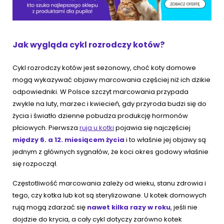
Jak wygląda cykl rozrodczy kotów?
Cykl rozrodczy kotów jest sezonowy, choć koty domowe
mogą wykazywać objawy marcowania częściej niż ich dzikie
odpowiedniki. W Polsce szczyt marcowania przypada
zwykle na luty, marzec i kwiecień, gdy przyroda budzi się do
życia i światło dzienne pobudza produkcję hormonów
płciowych. Pierwsza
ruja u kotki
pojawia się najczęściej
między 6. a 12. miesiącem życia
i to właśnie jej objawy są
jednym z głównych sygnałów, że koci okres godowy właśnie
się rozpoczął.
Częstotliwość marcowania zależy od wieku, stanu zdrowia i
tego, czy kotka lub kot są sterylizowane. U kotek domowych
rują mogą zdarzać się
nawet kilka razy w roku
, jeśli nie
dojdzie do krycia, a cały cykl dotyczy zarówno kotek