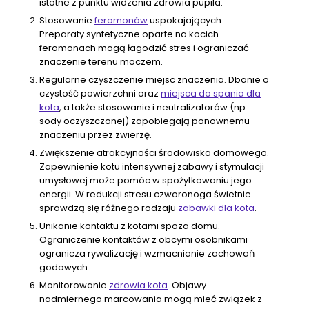
istotne z punktu widzenia zdrowia pupila.
Stosowanie
feromonów
uspokajających.
Preparaty syntetyczne oparte na kocich
feromonach mogą łagodzić stres i ograniczać
znaczenie terenu moczem.
Regularne czyszczenie miejsc znaczenia. Dbanie o
czystość powierzchni oraz
miejsca do spania dla
kota
, a także stosowanie i neutralizatorów (np.
sody oczyszczonej) zapobiegają ponownemu
znaczeniu przez zwierzę.
Zwiększenie atrakcyjności środowiska domowego.
Zapewnienie kotu intensywnej zabawy i stymulacji
umysłowej może pomóc w spożytkowaniu jego
energii. W redukcji stresu czworonoga świetnie
sprawdzą się różnego rodzaju
zabawki dla kota
.
Unikanie kontaktu z kotami spoza domu.
Ograniczenie kontaktów z obcymi osobnikami
ogranicza rywalizację i wzmacnianie zachowań
godowych.
Monitorowanie
zdrowia kota
. Objawy
nadmiernego marcowania mogą mieć związek z