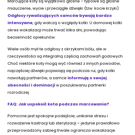
Marcujące koty są wyjątkowo głośne – typowe są głośne
miauczenie, wycie i przeciągłe dźwięki (tzw. kocie krzyki).
Odgłosy rywalizujących samców bywają bardzo
intensywne
, gdy walczą o względy kotki. U domowej kotki
okres wokalizacji może trwać kilka dni, powodując
bezsenność opiekunów.
Wiele osób myli te odgłosy z okrzykami bólu, ale w
rzeczywistości są integralną częścią zachowań godowych.
Choć niektóre koty mogą wyć również z innych powodów,
najczęściej dźwięki pojawiają się podczas rui, gdy kotki
nawołują partnerów, a samce
informują o swojej
obecności i dominacji
w poszukiwaniu partnerki
rozrodczej.
FAQ: Jak uspokoić kota podczas marcowania?
Pomocne jest spokojne podejście, unikanie stresu i
rozważenie kastracji lub sterylizacji – jedynie prawidłowo
przeprowadzony zabieg trwale ogranicza wokalizacje.