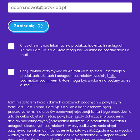
Zapisz się
Chcę otrzymywać Informacje o produktach, ofertach i usługach
Animal Care Sp. z o. o., które mogą być wysłane na podany adres e-
mail.
Chcę również otrzymywać od Animal Care sp. z o.o. informacje o
produktach, ofertach i usługach podmiotów trzecich, (
lista
podmiotów pod linkiem
), które mogą być wysłane na podany adres
e-mail.
Administratorem Twoich danych osobowych podanych w powyższym
formularzu jest Animal Care Sp. z o.o Twoje dane osobowe będą
przetwarzane m.in. dla celów poprawnej rejestracji konta i jego prowadzenia,
a także celów objętych treścią powyższej zgody dotyczącej prowadzenia
działań marketingowych (przesyłanie informacji o produktach, ofertach i
usługach określonych podmiotów) – w przypadku wyrażenia chęci
otrzymywania informacji (oznaczenie kanału wysyłki).Zgodę można wycofać
w każdym czasie - każda wysłana do Ciebie wiadomość w stopce zawiera
możliwość anulowania jej otrzymywania, bądź poprzez wysłanie