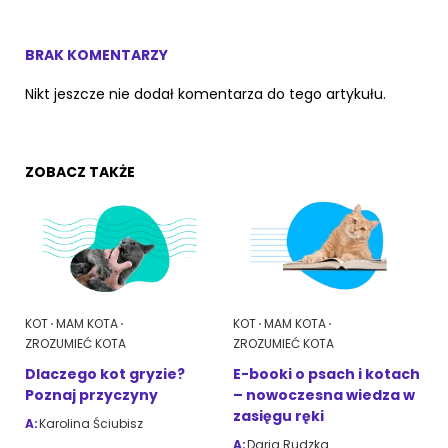
BRAK KOMENTARZY
Nikt jeszcze nie dodał komentarza do tego artykułu.
ZOBACZ TAKŻE
KOT
MAM KOTA
KOT
MAM KOTA
ZROZUMIEĆ KOTA
ZROZUMIEĆ KOTA
Dlaczego kot gryzie?
E-booki o psach i kotach
Poznaj przyczyny
– nowoczesna wiedza w
zasięgu ręki
A:
Karolina Ściubisz
A:
Daria Rudzka