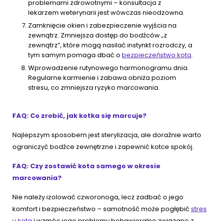
problemami zdrowotnymi – konsultacja z
lekarzem weterynarii jest wówczas nieodzowna.
Zamknięcie okien i zabezpieczenie wyjścia na
zewnątrz. Zmniejsza dostęp do bodźców „z
zewnątrz”, które mogą nasilać instynkt rozrodczy, a
tym samym pomaga dbać o
bezpieczeństwo kota
.
Wprowadzenie rutynowego harmonogramu dnia.
Regularne karmienie i zabawa obniża poziom
stresu, co zmniejsza ryzyko marcowania.
FAQ: Co zrobić, jak kotka się marcuje?
Najlepszym sposobem jest sterylizacja, ale doraźnie warto
ograniczyć bodźce zewnętrzne i zapewnić kotce spokój.
FAQ: Czy zostawić kota samego w okresie
marcowania?
Nie należy izolować czworonoga, lecz zadbać o jego
komfort i bezpieczeństwo – samotność może pogłębić
stres
u kota
i wzmóc jego problemy behawioralne związane z