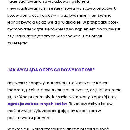
Takie zachowania są wyjątkowo nasilone u
niewykastrowanych i niesterylizowanych czworonogów. U
kotów domowych objawy mogą być mniej intensywne,
jednak bywają uciążliwe dla właścicieli. W przypadku kotek,
marcowanie wiąże się również z wystąpieniem objawów rui,
czyli zauważalnych zmian w zachowaniu i fizjologii
zwierzęcia.
JAK WYGLĄDA OKRES GODOWY KOTÓW?
Najczęstsze objawy marcowania to znaczenie terenu
moczem, głośne, powtarzalne miauczenie, częste ocieranie
się o różne przedmioty, tarzanie, wzmożony niepokój oraz
agresja wobec innych kotów
. Bezpieczeństwo kotów
można zwiększyć, zapobiegając ich ucieczkom w
poszukiwaniu partnera.
W okresie rui kotka często traci apetyt, przestaje spać