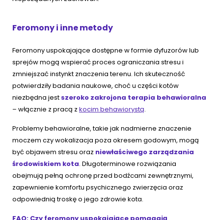
Feromony i inne metody
Feromony uspokajające dostępne w formie dyfuzorów lub
sprejów mogą wspierać proces ograniczania stresu i
zmniejszać instynkt znaczenia terenu. Ich skuteczność
potwierdziły badania naukowe, choć u części kotów
niezbędna jest
szeroko zakrojona terapia behawioralna
– włącznie z pracą z
kocim behawiorystą
.
Problemy behawioralne, takie jak nadmierne znaczenie
moczem czy wokalizacja poza okresem godowym, mogą
być objawem stresu oraz
niewłaściwego zarządzania
środowiskiem kota
. Długoterminowe rozwiązania
obejmują pełną ochronę przed bodźcami zewnętrznymi,
zapewnienie komfortu psychicznego zwierzęcia oraz
odpowiednią troskę o jego zdrowie kota.
FAQ: Czy feromony uspokajające pomagają