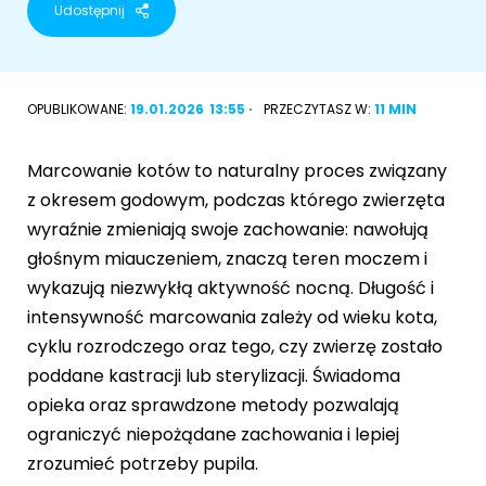
Udostępnij
Akcesoria dla psa
RASY KOTÓW
Kot brytyjski
OPUBLIKOWANE:
19.01.2026
13:55
PRZECZYTASZ W:
11 MIN
RASY PSÓW
Kot syberyjski
Sznaucer miniaturowy
Marcowanie kotów to naturalny proces związany
Kot perski
z okresem godowym, podczas którego zwierzęta
Golden retriever
wyraźnie zmieniają swoje zachowanie: nawołują
Kot rosyjski niebieski
głośnym miauczeniem, znaczą teren moczem i
Buldog francuski
wykazują niezwykłą aktywność nocną. Długość i
Owczarek niemiecki
intensywność marcowania zależy od wieku kota,
cyklu rozrodczego oraz tego, czy zwierzę zostało
poddane kastracji lub sterylizacji. Świadoma
opieka oraz sprawdzone metody pozwalają
Wyszukiwarka ras psów
ograniczyć niepożądane zachowania i lepiej
zrozumieć potrzeby pupila.
Przyjazne miejsca
Adopcje