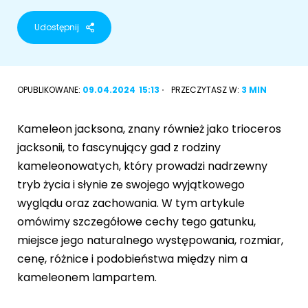
Akcesoria dla psa
RASY KOTÓW
Udostępnij
Kot brytyjski
RASY PSÓW
OPUBLIKOWANE:
09.04.2024
15:13
PRZECZYTASZ W:
3 MIN
Kot syberyjski
Sznaucer miniaturowy
Kot perski
Kameleon jacksona, znany również jako trioceros
Golden retriever
jacksonii, to fascynujący gad z rodziny
Kot rosyjski niebieski
kameleonowatych, który prowadzi nadrzewny
Buldog francuski
tryb życia i słynie ze swojego wyjątkowego
Owczarek niemiecki
wyglądu oraz zachowania. W tym artykule
omówimy szczegółowe cechy tego gatunku,
miejsce jego naturalnego występowania, rozmiar,
cenę, różnice i podobieństwa między nim a
Wyszukiwarka ras psów
kameleonem lampartem.
Przyjazne miejsca
Adopcje