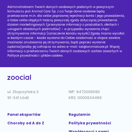
Administratorem Twoich danych osobowych podanych w powyższym
formularzu jest Animal Care Sp. z o.o Twoje dane osobowe będą
przetwarzane m.in. dla celów poprawnej rejestracji konta i jego prowadzenia,
a także celów objętych treścią powyższej zgody dotyczącej prowadzenia
działań marketingowych (przesyłanie informacji o produktach, ofertach i
usługach określonych podmiotów) – w przypadku wyrażenia chęci
otrzymywania informacji (oznaczenie kanału wysyłki).Zgodę można wycofać
w każdym czasie - każda wysłana do Ciebie wiadomość w stopce zawiera
możliwość anulowania jej otrzymywania, bądź poprzez wysłanie
żądania/prośby jej cofnięcia na adres e-mail:
iod@animalcare.pl
. Więcej
informacji o przetwarzaniu Twoich danych osobowych zostało zawartych w
Polityce prywatności i plików cookies.
ul. Zbąszyńska 3
NIP: 9472006090
91-341 Łódź
KRS: 0000934469
Panel ekspertów
Regulamin
Choroby od A do Z
Polityka prywatności
Współpracuj z nami