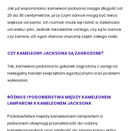
Jak już wspomniano, kameleon jacksona osiąga długość od
25 do 35 centymetrów, przy czym samce mogą być nieco
większe od samic. Ich rozmiar może się różnić w zależności
od wieku i płci. Jednak niezależnie od tego, czy są to samce
czy samice, ich ogon stanowi znaczną część całego ciała.
CZY KAMELEONY JACKSONA SĄ ZAGROŻONE?
Tak, kameleon jacksona to gatunek zagrożony z uwagi na
nielegalny handel zwięrzętami egzotycznymi oraz problem
wylesiania.
RÓŻNICE I PODOBIEŃSTWA MIĘDZY KAMELEONEM
LAMPARCIM A KAMELEONEM JACKSONA
Podobieństwa między kameleonem lampartem a
jacksonem obejmują przynależność do rodziny
kameleonowatych oraz zdolność do zmiany koloru skóry.