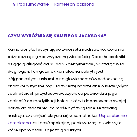
Podsumowanie — kameleon jacksona
CZYM WYRÓŻNIA SIĘ KAMELEON JACKSONA?
Kameleony to fascynujące zwierzęta nadrzewne, które nie
odznaczają się nadzwyczajną wielkością. Dorosłe osobniki
osiągają długość od 25 do 35 centymetrów, wliczając w to
długi ogon. Ten gatunek kameleona pokryty jest
trójgraniastymi łuskami, a na głowie samców widoczne są
charakterystyczne rogi. To zwierzę nadrzewne o niezwykłych
zdolnościach przystosowawczych, co potwierdza jego
zdolność do modyfikacji koloru skóry i dopasowania swojej
barwy do otoczenia, co może być związane ze zmianą
nastroju, czy chęcią ukrycia się w samotności.
Usposobienie
kameleona
jest dość spokojne, ponieważ są to zwierzęta,
które sporo czasu spędzają w ukryciu.