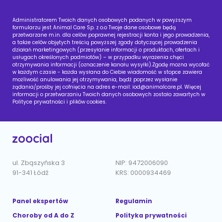
Administratorem Twoich danych osobowych podanych w powyższym
formularzu jest Animal Care Sp. z o.o Twoje dane osobowe będą
przetwarzane m.in. dla celów poprawnej rejestracji konta i jego prowadzenia,
a także celów objętych treścią powyższej zgody dotyczącej prowadzenia
działań marketingowych (przesyłanie informacji o produktach, ofertach i
usługach określonych podmiotów) – w przypadku wyrażenia chęci
otrzymywania informacji (oznaczenie kanału wysyłki).Zgodę można wycofać
w każdym czasie - każda wysłana do Ciebie wiadomość w stopce zawiera
możliwość anulowania jej otrzymywania, bądź poprzez wysłanie
żądania/prośby jej cofnięcia na adres e-mail:
iod@animalcare.pl
. Więcej
informacji o przetwarzaniu Twoich danych osobowych zostało zawartych w
Polityce prywatności i plików cookies.
ul. Zbąszyńska 3
NIP: 9472006090
91-341 Łódź
KRS: 0000934469
Panel ekspertów
Regulamin
Choroby od A do Z
Polityka prywatności