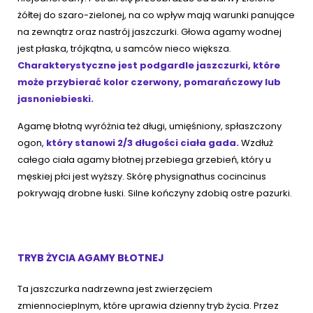
żółtej do szaro-zielonej, na co wpływ mają warunki panujące
na zewnątrz oraz nastrój jaszczurki. Głowa agamy wodnej
jest płaska, trójkątna, u samców nieco większa.
Charakterystyczne jest podgardle jaszczurki, które
może przybierać kolor czerwony, pomarańczowy lub
jasnoniebieski.
Agamę błotną wyróżnia też długi, umięśniony, spłaszczony
ogon,
który stanowi 2/3 długości ciała gada.
Wzdłuż
całego ciała agamy błotnej przebiega grzebień, który u
męskiej płci jest wyższy. Skórę physignathus cocincinus
pokrywają drobne łuski. Silne kończyny zdobią ostre pazurki.
TRYB ŻYCIA AGAMY BŁOTNEJ
Ta jaszczurka nadrzewna jest zwierzęciem
zmiennocieplnym, które uprawia dzienny tryb życia. Przez