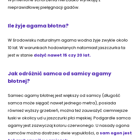
nieprawidłowej pielęgnacji gadów.
Ile żyje agama błotna?
W środowisku naturalnym agama wodna żyje zwykle około
10 lat. W warunkach hodowlanych natomiast jaszczurka ta
jest w stanie
dożyć nawet 15 czy 20 lat.
Jak odróżnić samca od samicy agamy
błotnej?
Samiec agamy błotnej jest większy od samicy (długość
samca może sięgać nawet jednego metra), posiada
również wyższy grzebień, można też zauważyć ciemniejsze
łuski w okolicy ud u jaszczurki płci męskiej. Podgardle samca
agamy jest zazwyczaj koloru czerwonego. U nasady ogona
samców można dostrzec dwie wypukłości, a
sam ogon jest