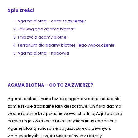
Spis treści
ZoociaLove News
Agama błotna – co to za zwierzę?
Jak wygląda agama błotna?
Tryb życia agamy błotnej
Terrarium dla agamy błotnej i jego wyposażenie
Agama błotna – hodowla
AGAMA BŁOTNA – CO TO ZA ZWIERZĘ?
Agama błotna, znana też jako agama wodna, naturalnie
zamieszkuje tropikalne lasy deszczowe. Chińska agama
wodna pochodzi z południowo-wschodniej Azji. Łacińska
nazwa tego zwierzęcia brzmi physignathus cocincinus.
Agamę błotną zalicza się do jaszczurek drzewnych,
zimnowodnych, z rzędu łuskonośnych z rodziny