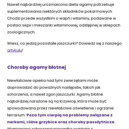
Nawet najbardziej urozmaicona dieta agamy potrzebuje
suplementowania niektórych składników pokarmowych.
Chodzi przede wszystkim o wapń i witaminy, podawane w
postaci sepii i mieszanki witaminowej, odstępnej w sklepach
zoologicznych.
Wiesz, co jedzą pozostałe jaszczurki? Dowiedz się z naszego
artykułu
!
Choroby agamy błotnej
Niewłaściwie opieka nad tymi zwierzętami może
doprowadzić do poważnych następstw, takich jak
schorzenia, a nawet zgon jaszczurki. Agamy błotne
najbardziej narażone są na krzywicę, która może być
spowodowana przez niewłaściwe oświetlenie i ogrzanie
terrarium.
Poza tym cierpią na problemy związane z
nerkami, różne grzybice oraz choroby pasożytnicze
.
Wymienione schorzenia nierzadko wynikają z