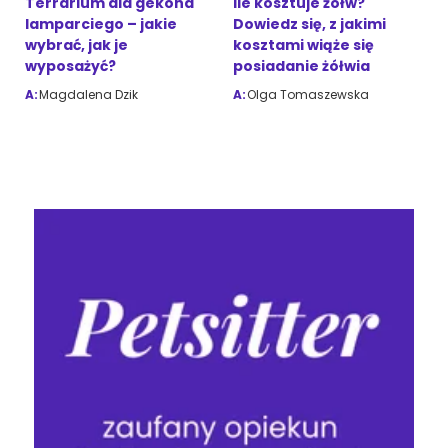
Terrarium dla gekona
Ile kosztuje żółw?
lamparciego – jakie
Dowiedz się, z jakimi
wybrać, jak je
kosztami wiąże się
wyposażyć?
posiadanie żółwia
A:
Magdalena Dzik
A:
Olga Tomaszewska