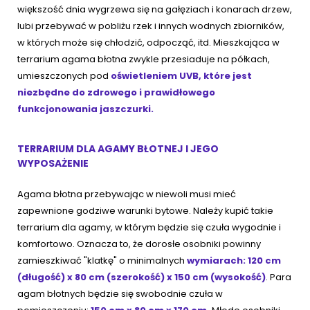
większość dnia wygrzewa się na gałęziach i konarach drzew,
lubi przebywać w pobliżu rzek i innych wodnych zbiorników,
w których może się chłodzić, odpocząć, itd. Mieszkająca w
terrarium agama błotna zwykle przesiaduje na półkach,
umieszczonych pod
oświetleniem UVB, które jest
niezbędne do zdrowego i prawidłowego
funkcjonowania jaszczurki.
TERRARIUM DLA AGAMY BŁOTNEJ I JEGO
WYPOSAŻENIE
Agama błotna przebywając w niewoli musi mieć
zapewnione godziwe warunki bytowe. Należy kupić takie
terrarium dla agamy, w którym będzie się czuła wygodnie i
komfortowo. Oznacza to, że dorosłe osobniki powinny
zamieszkiwać "klatkę" o minimalnych
wymiarach: 120 cm
(długość) x 80 cm (szerokość) x 150 cm (wysokość)
. Para
agam błotnych będzie się swobodnie czuła w