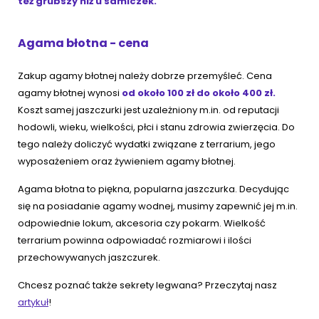
też grubszy niż u samiczek.
Agama błotna - cena
Zakup agamy błotnej należy dobrze przemyśleć. Cena
agamy błotnej wynosi
od około 100 zł do około 400 zł.
Koszt samej jaszczurki jest uzależniony m.in. od reputacji
hodowli, wieku, wielkości, płci i stanu zdrowia zwierzęcia. Do
tego należy doliczyć wydatki związane z terrarium, jego
wyposażeniem oraz żywieniem agamy błotnej.
Agama błotna to piękna, popularna jaszczurka. Decydując
się na posiadanie agamy wodnej, musimy zapewnić jej m.in.
odpowiednie lokum, akcesoria czy pokarm. Wielkość
terrarium powinna odpowiadać rozmiarowi i ilości
przechowywanych jaszczurek.
Chcesz poznać także sekrety legwana? Przeczytaj nasz
artykuł
!