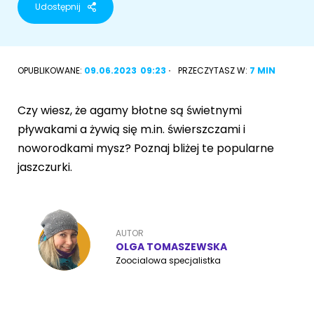
Udostępnij
Akcesoria dla psa
RASY KOTÓW
Kot brytyjski
OPUBLIKOWANE:
09.06.2023
09:23
PRZECZYTASZ W:
7 MIN
RASY PSÓW
Kot syberyjski
Sznaucer miniaturowy
Czy wiesz, że agamy błotne są świetnymi
Kot perski
pływakami a żywią się m.in. świerszczami i
Golden retriever
noworodkami mysz? Poznaj bliżej te popularne
Kot rosyjski niebieski
jaszczurki.
Buldog francuski
Owczarek niemiecki
AUTOR
OLGA TOMASZEWSKA
Zoocialowa specjalistka
Wyszukiwarka ras psów
Przyjazne miejsca
Adopcje