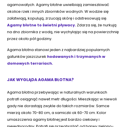
agamowatych. Agamy błotne uwielbiają zamieszkiwać
okolice rzek i innych zbiorników wodnych. W wodzie się
załatwiają, kopulują, zrzucają skórę i odstresowują się.
Agamy błotne to świetni pływacy.
Zdarza się, że nurkują
na dno zbiornika z wodą, nie wychylając się na powierzchnię
przez około pół godziny.
Agama błotna stanowi jeden z najbardziej popularnych
gatunków jaszczurek
hodowanych i trzymanych w
domowych terrariach.
JAK WYGLĄDA AGAMA BŁOTNA?
Agama błotna przebywając w naturalnych warunkach
potrafi osiągnąć nawet metr długości. Mieszkając w niewoli
gady nie dorastają zwykle do takich rozmiarów. Samce
mierzą około 70-80 cm, a samiczki ok 60-70 cm. Kolor
umaszczenia agamy błotnej jest bardzo ciekawy i
niejednorodny. Potrafi się przeobrażać od barwy zielono-