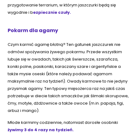
przygotowanie terrarium, w którym jaszczurki będą się
wygodnie i b
ezpiecznie czuły.
Pokarm dla agamy
Czym karmić agamę błotną? Ten gatunek jaszczurek nie
odmówi spożywania żywego pokarmu. Przede wszystkim
lubuje się w owadach, takich jak świerszcze, szarańcza,
koniki polne, pasikoniki, karaczany szare i argentyńskie a
także mysie oseski (które należy podawać agamom
maksymalnie raz na tydzień). Owady karmowe to nie jedyny
przysmak agamy. Ten typowy mięsożerca raz na jakiś czas
potrzebuje w diecie takich smaczków jak ślimaki skorupowe,
ćmy, motyle, dżdżownice a także owoce (m.in. papaja, figi,
arbuz i mango).
Młode karmimy codziennie, natomiast dorosłe osobniki
żywimy 3 do 4 razy na tydzień.