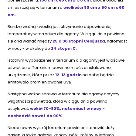
pomieszczeniu:
150 cm x 80 cm x 170 cm.
Młode osobniki
zmieszczą się w terrarium o
wielkości 80 cm x 50 cm x 60
cm.
Bardzo ważną kwestią jest utrzymanie odpowiedniej
temperatury w terrarium dla agamy. W ciągu dnia powinna
się ona wahać między
25 a 30 stopni Celsjusza
, natomiast
w nocy - w okolicy do
24 stopni C.
Istotnym wyposażeniem terrarium dla agamy jest właściwe
oświetlenie. Terrarium powinno mieć zainstalowane
urządzenie, które przez
12-13 godzin
na dobę będzie
emitowało promieniowanie UVB.
Następna ważna sprawa w terrarium dla agamy dotyczy
wilgotności powietrza, która w ciągu dnia powinna
oscylować
wokół 70-80%, natomiast w nocy -
dochodzić nawet do 90%.
Nieodzowny wystrój terrarium powinien stanowić duży
basen, a także gałęzie, konary, półki, rośliny, w których