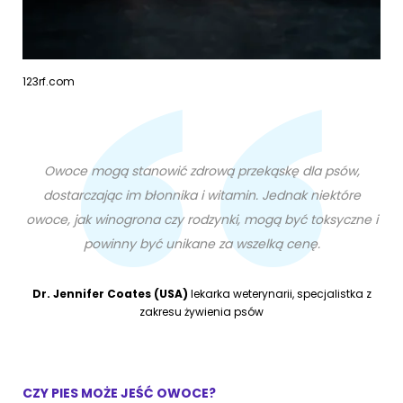
123rf.com
Owoce mogą stanowić zdrową przekąskę dla psów,
dostarczając im błonnika i witamin. Jednak niektóre
owoce, jak winogrona czy rodzynki, mogą być toksyczne i
powinny być unikane za wszelką cenę.
Dr. Jennifer Coates (USA)
lekarka weterynarii, specjalistka z
zakresu żywienia psów
CZY PIES MOŻE JEŚĆ OWOCE?