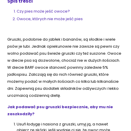
Spis treści
Czy pies może jeść owoce?
ZoociaLove News
Owoce, których nie może jeść pies
Gruszki, podobnie do jabłek i bananów, są słodkie i wiele
psów je lubi. Jednak opiekunowie nie zawsze są pewni czy
wolno podawać psu świeże gruszki czy też suszone. Owoce
w diecie psa są dozwolone, chociaż nie w dużych ilościach.
W diecie BARF owoce stanowić powinny zaledwie 5%
jadłospisu. Zaliczają się do nich również gruszki, które
możemy podać w małych ilościach co kilka lub kilkanaście
dni. Zapewnią psu dodatek składników odżywczych i lekko
urozmaicą codzienną dietę.
Jak podawać psu gruszki bezpiecznie, aby mu nie
zaszkodziły?
Usuń łodygę i nasiona z gruszki, umyj ją, a nawet
obierz ze skórki, jeśli wydaje ci się, że owoc może