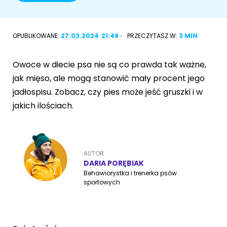
Akcesoria dla psa
RASY KOTÓW
OPUBLIKOWANE:
27.03.2024
21:49
PRZECZYTASZ W:
3 MIN
Kot brytyjski
RASY PSÓW
Owoce w diecie psa nie są co prawda tak ważne,
Kot syberyjski
Sznaucer miniaturowy
jak mięso, ale mogą stanowić mały procent jego
Kot perski
jadłospisu. Zobacz, czy pies może jeść gruszki i w
Golden retriever
jakich ilościach.
Kot rosyjski niebieski
Buldog francuski
Owczarek niemiecki
AUTOR
DARIA PORĘBIAK
Behawiorystka i trenerka psów
sportowych
Wyszukiwarka ras psów
Przyjazne miejsca
Adopcje