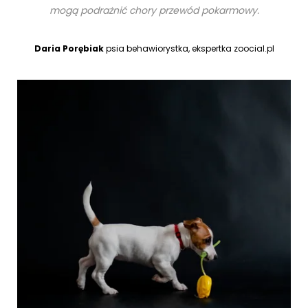
mogą podrażnić chory przewód pokarmowy.
Daria Porębiak
psia behawiorystka, ekspertka zoocial.pl