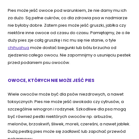
Pies może jeść owoce pod warunkiem, że nie damy mu ich
za dużo. Są pełne cukrów, co dla zdrowia psa w nadmiarze
nie byłoby dobre. Zatem pies może jeść gruszki, jabłka czy
niektóre inne owoce od czasu do czasu. Pamiętajmy, że o ile
duży pies zje całą gruszkę i nic mu się nie stanie, o tyle
chihuahua
może dostać biegunki lub bólu brzucha od
zjedzenia całego owocu. Nie zapomnijmy o usunięciu pestek
przed podaniem psu owoców.
OWOCE, KTÓRYCH NIE MOŻE JEŚĆ PIES
Wiele owoców może być dla psów niezdrowych, a nawet
toksycznych. Pies nie może jeść awokado czy cytrusów, a
szczególnie winogron i rodzynek. Szkodliwe dla psa mogą
być również pestki niektórych owoców np. arbuzów,
melonów, brzoskwiń, śliwek, moreli, czereśni, a nawet jabłek.
Dużą pestką pies może się zadławić lub zapchać przewód
pokarmowy.