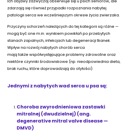
Ich objawy zazwyczaj obserwuje się u psich seniorów, ale
zdarzają się również przypadki rozpoznania nabytej
patologii serca we wcześniejszym okresie życia zwierzaka.
Przyczyny schorzeń należących do tej kategorii są różne —
mogą być one m.in. wynikiem powikłań po przebytych
stanach zapalnych, infekcjach lub degeneracji tkanek.
Wpływ na rozwój nabytych chorób serca
mają także współwystępujące problemy zdrowotne oraz
niektóre czynniki środowiskowe (np. nieodpowiednia dieta,
brak ruchu, które doprowadzają do otyłości).
Jednymi z nabytych wad serca u psa są:
Choroba zwyrodnieniowa zastawki
mitralnej (dwudzielnej) (ang.
degenerative mitral valve disease —
DMVD)