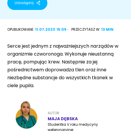
Udostępnij
Akcesoria dla psa
RASY KOTÓW
Kot brytyjski
OPUBLIKOWANE:
11.07.2023
15:09
PRZECZYTASZ W:
13 MIN
RASY PSÓW
Kot syberyjski
Sznaucer miniaturowy
Serce jest jednym z najważniejszych narządów w
Kot perski
organizmie czworonoga. Wykonuje nieustanną
Golden retriever
pracę, pompując krew. Następnie za jej
Kot rosyjski niebieski
pośrednictwem doprowadza tlen oraz inne
Buldog francuski
niezbędne substancje do wszystkich tkanek w
Owczarek niemiecki
ciele pupila.
Wyszukiwarka ras psów
AUTOR
MAJA DĘBSKA
Studentka V roku medycyny
Przyjazne miejsca
Adopcje
weterynaryjnej