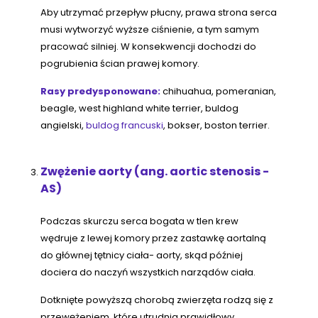
Aby utrzymać przepływ płucny, prawa strona serca
musi wytworzyć wyższe ciśnienie, a tym samym
pracować silniej. W konsekwencji dochodzi do
pogrubienia ścian prawej komory.
Rasy predysponowane:
chihuahua, pomeranian,
beagle, west highland white terrier, buldog
angielski,
buldog francuski
, bokser, boston terrier.
Zwężenie aorty (ang. aortic stenosis -
AS)
Podczas skurczu serca bogata w tlen krew
wędruje z lewej komory przez zastawkę aortalną
do głównej tętnicy ciała- aorty, skąd później
dociera do naczyń wszystkich narządów ciała.
Dotknięte powyższą chorobą zwierzęta rodzą się z
przewężeniem, które utrudnia prawidłowy