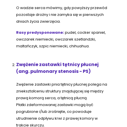
O wadzie serca mówimy, gdy powyższy przewód
pozostaje drożny i nie zamyka się w pierwszych
dniach życia zwierzęcia.
Rasy predysponowane:
pudel, cocker spaniel,
owczarek niemiecki, owczarek szetlandzki,
maltańczyk, szpic niemiecki, chihuahua.
Zwężenie zastawki tętnicy płucnej
(ang. pulmonary stenosis - PS)
Zwężenie zastawki pnia tętnicy płucnej polega na
zniekształceniu struktury znajdującej się między
prawą komorą serca, a tętnicą płucną.
Płatki zdeformowanej zastawki mogą być
pogrubione i/lub zrośnięte, co powoduje
utrudnienie odpływu krwi z prawej komory w
trakcie skurczu.