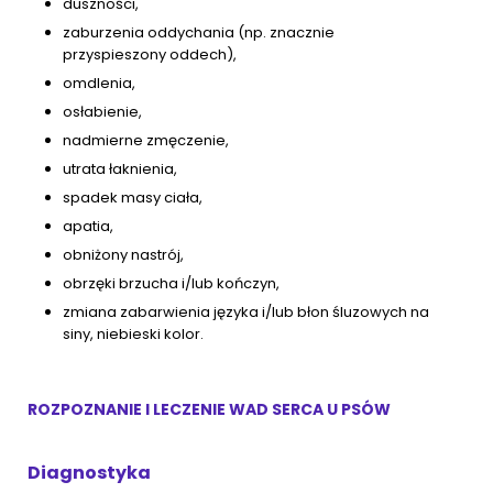
duszności,
zaburzenia oddychania (np. znacznie
przyspieszony oddech),
omdlenia,
osłabienie,
nadmierne zmęczenie,
utrata łaknienia,
spadek masy ciała,
apatia,
obniżony nastrój,
obrzęki brzucha i/lub kończyn,
zmiana zabarwienia języka i/lub błon śluzowych na
siny, niebieski kolor.
ROZPOZNANIE I LECZENIE WAD SERCA U PSÓW
Diagnostyka