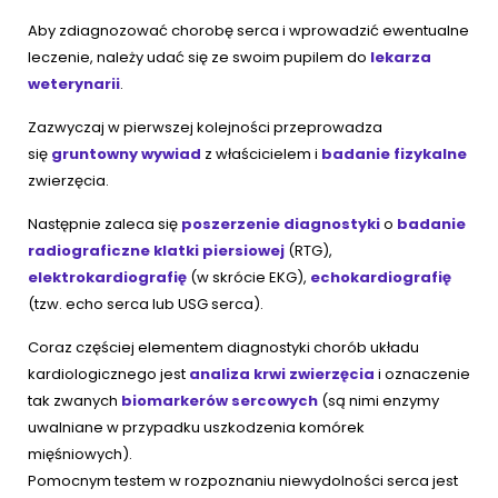
Aby zdiagnozować chorobę serca i wprowadzić ewentualne
leczenie, należy udać się ze swoim pupilem do
lekarza
weterynarii
.
Zazwyczaj w pierwszej kolejności przeprowadza
się
gruntowny wywiad
z właścicielem i
badanie fizykalne
zwierzęcia.
Następnie zaleca się
poszerzenie diagnostyki
o
badanie
radiograficzne klatki piersiowej
(RTG),
elektrokardiografię
(w skrócie EKG),
echokardiografię
(tzw. echo serca lub USG serca).
Coraz częściej elementem diagnostyki chorób układu
kardiologicznego jest
analiza krwi
zwierzęcia
i oznaczenie
tak zwanych
biomarkerów sercowych
(są nimi enzymy
uwalniane w przypadku uszkodzenia komórek
mięśniowych).
Pomocnym testem w rozpoznaniu niewydolności serca jest