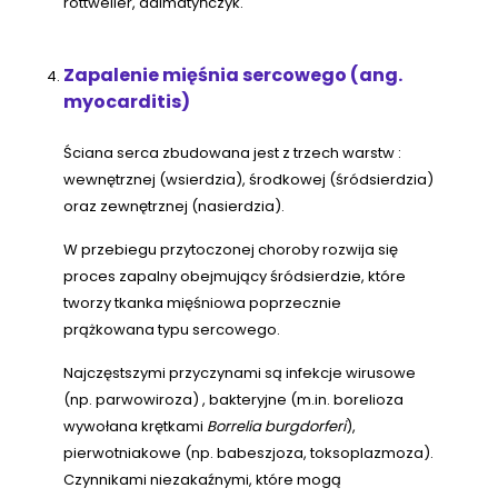
rottweiler, dalmatyńczyk.
Zapalenie mięśnia sercowego (ang.
myocarditis)
Ściana serca zbudowana jest z trzech warstw :
wewnętrznej (wsierdzia), środkowej (śródsierdzia)
oraz zewnętrznej (nasierdzia).
W przebiegu przytoczonej choroby rozwija się
proces zapalny obejmujący śródsierdzie, które
tworzy tkanka mięśniowa poprzecznie
prążkowana typu sercowego.
Najczęstszymi przyczynami są infekcje wirusowe
(np. parwowiroza) , bakteryjne (m.in. borelioza
wywołana krętkami
Borrelia burgdorferi
),
pierwotniakowe (np. babeszjoza, toksoplazmoza).
Czynnikami niezakaźnymi, które mogą