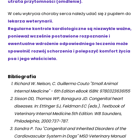
utrata przytomności (omdlenie).
W celu wykrycia choroby serca należy udać się z pupilem do
lekarza weterynarii.
Regularne kontrole kardiologiczne są niezwykle ważne,
ponieważ wcześnie postawione rozpoznanie i
ewentualne wdrożenie odpowiedniego leczenia może
spowolnić rozwój schorzenia i polepszyć komfort życia
psa i jego właściciela.
Bibliografia
Richard W. Nelson, C. Guillermo Couto "Small Animal
Internal Medicine" - 6th Edition eBook ISBN: 9780323636155
Sisson DD, Thomas WP, Bonagura JD. Congenital heart
diseases. In: Ettinger SJ, Feldman EC (eds.). Textbook of
Veterinary Internal Medicine.5th Edition. WB Saunders,
Philadelphia, 2000:737-787.
Sandra P. Tou "Congenital and Inherited Disorders of the
Cardiovascular System in Dogs" MSD Veterinary Manual