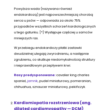
Powyższa wada (nazywana również
endokardiozą) jest najpowszechniejszą chorobą
serca u psów — odpowiada za około 75%
przypadków wszystkich schorzeń kardiologicznych
u tego gatunku. [*] Występuje częściej u samców
mniejszych ras.
W przebiegu endokardiozy płatki zastawki
dwudzielnej ulegają zwyrodnieniu, a następnie
zgrubieniu, co skutkuje niedomykalnością struktury
i nieprawidłowym przepływem krwi.
Rasy predysponowane:
cavalier king charles
spaniel,
jamnik
, pudel miniaturowy, pomeranian,
chihuahua, sznaucer miniaturowy, pekińczyk.
Kardiomiopatia rozstrzeniowa (ang.
dilated cardiomyopathy — DCM)