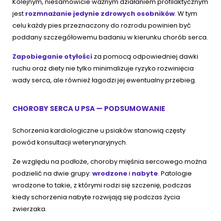
Kolejnym, niesamowicie ważnym działaniem profilaktycznym
jest
rozmnażanie jedynie zdrowych osobników
. W tym
celu każdy pies przeznaczony do rozrodu powinien być
poddany szczegółowemu badaniu w kierunku chorób serca.
Zapobieganie otyłości
za pomocą odpowiedniej dawki
ruchu oraz diety nie tylko minimalizuje ryzyko rozwinięcia
wady serca, ale również łagodzi jej ewentualny przebieg.
CHOROBY SERCA U PSA — PODSUMOWANIE
Schorzenia kardiologiczne u psiaków stanowią częsty
powód konsultacji weterynaryjnych.
Ze względu na podłoże, choroby mięśnia sercowego można
podzielić na dwie grupy:
wrodzone
i
nabyte
. Patologie
wrodzone to takie, z którymi rodzi się szczenię, podczas
kiedy schorzenia nabyte rozwijają się podczas życia
zwierzaka.