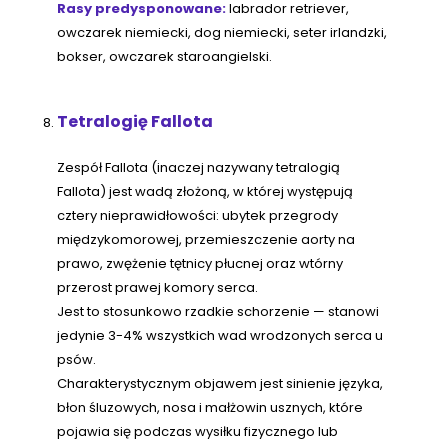
Rasy predysponowane:
labrador retriever,
owczarek niemiecki, dog niemiecki, seter irlandzki,
bokser, owczarek staroangielski.
Tetralogię Fallota
Zespół Fallota (inaczej nazywany tetralogią
Fallota) jest wadą złożoną, w której występują
cztery nieprawidłowości: ubytek przegrody
międzykomorowej, przemieszczenie aorty na
prawo, zwężenie tętnicy płucnej oraz wtórny
przerost prawej komory serca.
Jest to stosunkowo rzadkie schorzenie — stanowi
jedynie 3-4% wszystkich wad wrodzonych serca u
psów.
Charakterystycznym objawem jest sinienie języka,
błon śluzowych, nosa i małżowin usznych, które
pojawia się podczas wysiłku fizycznego lub