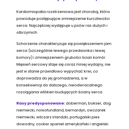
Kardiomiopatia rozstrzeniowa jest chorobą, która
powoduje postępujące zmniejszenie kurczliwości
serca. Najczęściej występuje u psów ras dużych i
olbrzymich.
Schorzenie charakteryzuje się powiększeniem jam
serca (szczególnie lewego przedsionka i lewej
komory) i zmniejszeniem grubości ścian komór.
Mięsień sercowy staje się coraz mniej wydajny, nie
jest w stanie prawidłowo wypychać krwi, co
doprowadza do jej gromadzenia, a w
konsekwencji do dalszego, nieodwracalnego
rozciągania włókien budujących ściany serca.
Rasy predysponowane:
doberman, bokser, dog
niemiecki, nowofundland, bernardyn, owczarek
niemiecki, wilczarz irlandzki, portugalski pies
dowodny, cocker spaniel amerykański i angielski.