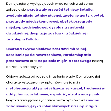
Do najczęściej występujących wrodzonych wad serca
zaliczają się:
przetrwały przewód tętniczy Botalla,
zwężenie ujścia tętnicy płucnej, zwężenie aorty, ubytek
przegrody międzykomorowej, ubytek przegrody
międzyprzedsionkowej, dysplazja zastawki
dwudzielnej, dysplazja zastawki trójdzielnej i
tetralogia Fallota.
Choroba zwyrodnieniowa zastawki mitralnej
,
kardiomiopatia rozstrzeniowa
,
kardiomiopatia
przerostowa
oraz
zapalenie mięśnia sercowego
należą
do zaburzeń nabytych.
Objawy zależą od rodzaju i nasilenia wady. Do najbardziej
charakterystycznych symptomów należą m.in.:
nietolerancja aktywności fizycznej, kaszel, trudności w
oddychaniu, osłabienie, ospałość, utrata masy ciała.
Innym alarmującym sygnałem może być również
zmiana
zabarwienia języka i błon śluzowych na siny
i nagła