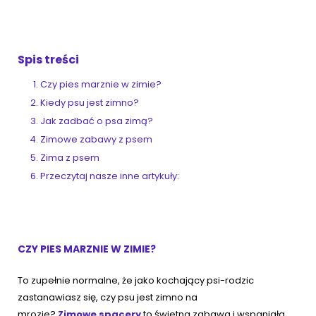
ZoociaLove News
Spis treści
Czy pies marznie w zimie?
Kiedy psu jest zimno?
Jak zadbać o psa zimą?
Zimowe zabawy z psem
Zima z psem
Przeczytaj nasze inne artykuły:
CZY PIES MARZNIE W ZIMIE?
To zupełnie normalne, że jako kochający psi-rodzic
zastanawiasz się, czy psu jest zimno na
mrozie?
Zimowe spacery
to świetna zabawa i wspaniała