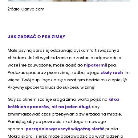
Źródło: Canva.com
JAK ZADBAĆ O PSA ZIMĄ?
Małe psy najbardziej odczuwają dyskomfort związany z
chłodem. Jeżeli wychłodzenie nie zostanie odpowiednio
wcześnie zauważone, może dojść do
hipotermii
psa.
Podczas spaceru z psem zimą, zadbaj o jego
stały ruch
. Im
więcej Twój pupil będzie się ruszał, tym będzie mu cieplej 🙂
Aktywny spacer to klucz do sukcesu w zimę!
Gdy za oknem szaleje sroga zima, warto pójść na
kilka
krótkich spacerów, niż na jeden długi
, aby
zminimalizować czas przebywania zwierzaka na mrozie.
Pamiętaj, aby po powrocie z każdego zimowego
spaceru
porządnie wysuszyć wilgotną sierść
pupila.
Mokra skóra i sierść może doprowadzić do wychłodzenia