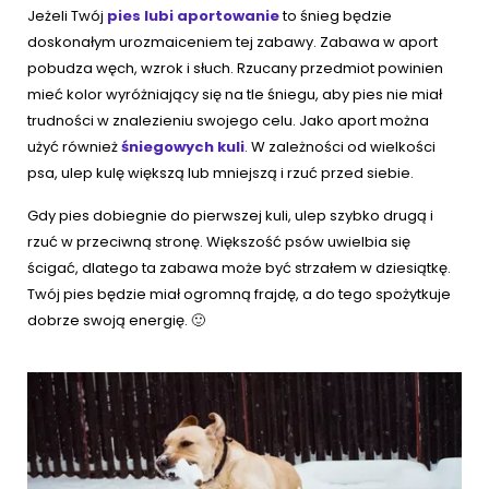
Jeżeli Twój
pies lubi aportowanie
to śnieg będzie
doskonałym urozmaiceniem tej zabawy. Zabawa w aport
pobudza węch, wzrok i słuch. Rzucany przedmiot powinien
mieć kolor wyróżniający się na tle śniegu, aby pies nie miał
trudności w znalezieniu swojego celu. Jako aport można
użyć również
śniegowych kuli
. W zależności od wielkości
psa, ulep kulę większą lub mniejszą i rzuć przed siebie.
Gdy pies dobiegnie do pierwszej kuli, ulep szybko drugą i
rzuć w przeciwną stronę. Większość psów uwielbia się
ścigać, dlatego ta zabawa może być strzałem w dziesiątkę.
Twój pies będzie miał ogromną frajdę, a do tego spożytkuje
dobrze swoją energię. 🙂