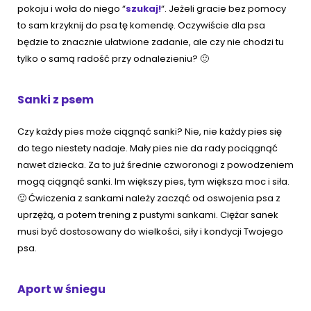
pokoju i woła do niego “
szukaj!
“. Jeżeli gracie bez pomocy
to sam krzyknij do psa tę komendę. Oczywiście dla psa
będzie to znacznie ułatwione zadanie, ale czy nie chodzi tu
tylko o samą radość przy odnalezieniu? 🙂
Sanki z psem
Czy każdy pies może ciągnąć sanki? Nie, nie każdy pies się
do tego niestety nadaje. Mały pies nie da rady pociągnąć
nawet dziecka. Za to już średnie czworonogi z powodzeniem
mogą ciągnąć sanki. Im większy pies, tym większa moc i siła.
🙂 Ćwiczenia z sankami należy zacząć od oswojenia psa z
uprzężą, a potem trening z pustymi sankami. Ciężar sanek
musi być dostosowany do wielkości, siły i kondycji Twojego
psa.
Aport w śniegu