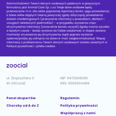
Administratorem Twoich danych osobowych podanych w powyższym
formularzu jest Animal Care Sp. z o.o Twoje dane osobowe będą
przetwarzane m.in. dla celów poprawnej rejestracji konta i jego prowadzenia,
a także celów objętych treścią powyższej zgody dotyczącej prowadzenia
działań marketingowych (przesyłanie informacji o produktach, ofertach i
usługach określonych podmiotów) – w przypadku wyrażenia chęci
otrzymywania informacji (oznaczenie kanału wysyłki).Zgodę można wycofać
w każdym czasie - każda wysłana do Ciebie wiadomość w stopce zawiera
możliwość anulowania jej otrzymywania, bądź poprzez wysłanie
żądania/prośby jej cofnięcia na adres e-mail:
iod@animalcare.pl
. Więcej
informacji o przetwarzaniu Twoich danych osobowych zostało zawartych w
Polityce prywatności i plików cookies.
ul. Zbąszyńska 3
NIP: 9472006090
91-341 Łódź
KRS: 0000934469
Panel ekspertów
Regulamin
Choroby od A do Z
Polityka prywatności
Współpracuj z nami