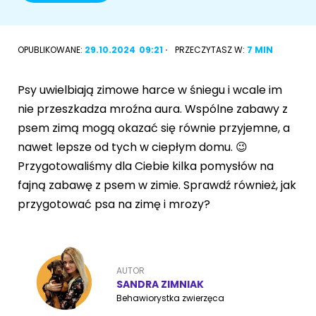
Akcesoria dla psa
RASY KOTÓW
OPUBLIKOWANE:
29.10.2024
09:21
PRZECZYTASZ W:
7 MIN
Kot brytyjski
RASY PSÓW
Psy uwielbiają zimowe harce w śniegu i wcale im
Kot syberyjski
Sznaucer miniaturowy
nie przeszkadza mroźna aura. Wspólne zabawy z
Kot perski
psem zimą mogą okazać się równie przyjemne, a
Golden retriever
nawet lepsze od tych w ciepłym domu. 😉
Kot rosyjski niebieski
Przygotowaliśmy dla Ciebie kilka pomysłów na
Buldog francuski
fajną zabawę z psem w zimie. Sprawdź również, jak
Owczarek niemiecki
przygotować psa na zimę i mrozy?
Wyszukiwarka ras psów
AUTOR
SANDRA ZIMNIAK
Behawiorystka zwierzęca
Przyjazne miejsca
Adopcje