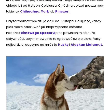
chłodu już od 6 stopni Celsjusza. Chłód najgorzej znoszą rasy
takie jak
Chihuahua
,
York
lub
Pinczer
.
Gdy termometr wskazuje od 0 do -7 stopni Celsjusza, każdy
pies może odczuwać już nieprzyjemne chłodno.
Podczas
zimowego spaceru
pies powinien mieć dużo
aktywności, aby mimowolnie rozgrzewać swoje ciało. Rasy
najbardziej odporne na mróz to
Husky
i
Alaskan Malamut
.