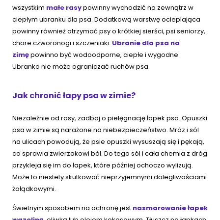
wszystkim
małe rasy
powinny wychodzić na zewnątrz w
ciepłym ubranku dla psa. Dodatkową warstwę ocieplająca
powinny również otrzymać psy o krótkiej sierści, psi seniorzy,
chore czworonogi i szczeniaki.
Ubranie dla psa na
zimę
powinno być wodoodporne, ciepłe i wygodne.
Ubranko nie może ograniczać ruchów psa.
Jak chronić łapy psa w zimie?
Niezależnie od rasy, zadbaj o pielęgnację łapek psa. Opuszki
psa w zimie są narażone na niebezpieczeństwo. Mróz i sól
na ulicach powodują, że psie opuszki wysuszają się i pękają,
co sprawia zwierzakowi ból. Do tego sól i cała chemia z dróg
przykleja się im do łapek, które później ochoczo wylizują.
Może to niestety skutkować nieprzyjemnymi dolegliwościami
żołądkowymi.
Świetnym sposobem na ochronę jest
nasmarowanie łapek
wazeliną
, oliwką lub olejem kokosowym. Tłuszcz na łapkach