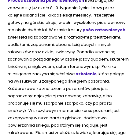
Proces szkolenia psów lawinowych
trwa długo, bo
zaczyna się już około 8.-9. tygodnia życia i toczy przez
kolejne kilkanaście-kilkadziesiąt miesięcy. Przeciętnie
gotowy na górskie akcje, w pełni wyszkolony pies lawinowy
ma około dwóch lat. W czasie tresury
psów ratowniczych
zwierzęta są zapoznawane z rozmaitymi przestrzeniami,
podłożami, zapachami, obecnością obcych i innych
ratowników oraz dzikiej zwierzyny. Ponadto uczone są
zachowania pożądanego w czasie jazdy quadem, skuterem
śnieżnym, śmigłowcem, autem terenowym, itp. Po kilku
miesiącach zaczyna się właściwe
szkolenie
, które polega
na wyszukiwaniu zasypanego śniegiem pozoranta.
Każdorazowo za znalezienie pozorantów pies jest
nagradzany: najczęściej ma dawaną zabawkę, albo
proponuje się mu szarpanie szarpaka, czy po prostu
smakołyk. W szczytowym momencie kursu pozorant jest
zakopywany w rurze bardzo głęboko, dodatkowo
powierzchnia śniegu, pod którym się znajduje, jest
ratrakowana. Pies musi znaleźć człowieka, kierując się jego