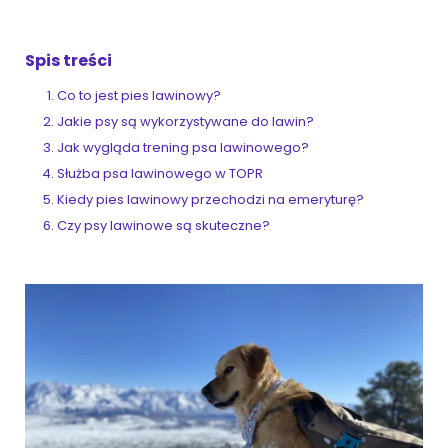
Spis treści
ZoociaLove News
Co to jest pies lawinowy?
Jakie psy są wykorzystywane do lawin?
Jak wygląda trening psa lawinowego?
Służba psa lawinowego w TOPR
Kiedy pies lawinowy przechodzi na emeryturę?
Czy psy lawinowe są skuteczne?