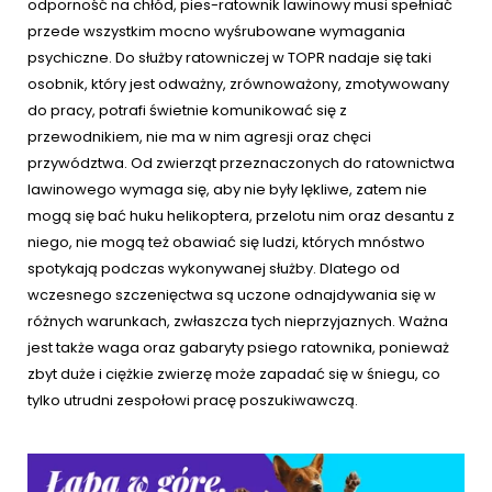
odporność na chłód, pies-ratownik
lawinowy musi spełniać
przede wszystkim mocno wyśrubowane wymagania
psychiczne. Do służby ratowniczej w TOPR
nadaje się taki
osobnik, który jest odważny, zrównoważony, zmotywowany
do pracy, potrafi świetnie komunikować się z
przewodnikiem, nie ma w nim agresji
oraz chęci
przywództwa. Od zwierząt przeznaczonych do ratownictwa
lawinowego wymaga się, aby nie były lękliwe, zatem nie
mogą się bać huku helikoptera, przelotu nim oraz desantu z
niego, nie mogą też obawiać się ludzi, których mnóstwo
spotykają podczas wykonywanej służby. Dlatego od
wczesnego szczenięctwa są uczone odnajdywania się w
różnych warunkach, zwłaszcza tych nieprzyjaznych. Ważna
jest także waga oraz gabaryty psiego ratownika, ponieważ
zbyt duże i ciężkie zwierzę może zapadać się w śniegu, co
tylko utrudni zespołowi pracę poszukiwawczą.