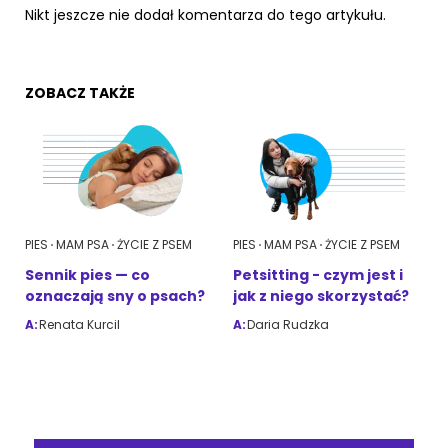
Nikt jeszcze nie dodał komentarza do tego artykułu.
ZOBACZ TAKŻE
PIES
MAM PSA
ŻYCIE Z PSEM
PIES
MAM PSA
ŻYCIE Z PSEM
Sennik pies — co
Petsitting - czym jest i
oznaczają sny o psach?
jak z niego skorzystać?
A:
Renata Kurcil
A:
Daria Rudzka