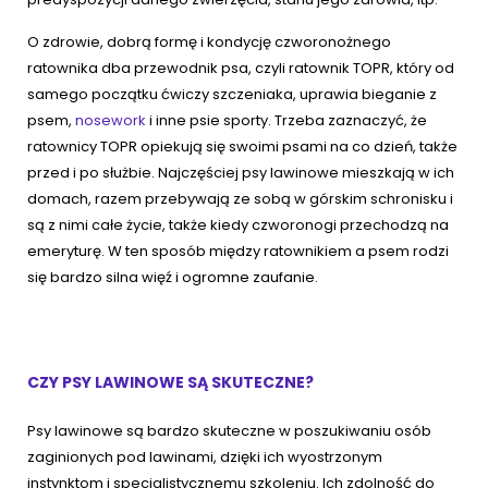
O zdrowie, dobrą formę i kondycję czworonożnego
ratownika dba przewodnik psa, czyli ratownik TOPR, który od
samego początku ćwiczy szczeniaka, uprawia bieganie z
psem,
nosework
i inne psie sporty. Trzeba zaznaczyć, że
ratownicy TOPR
opiekują się swoimi psami na co dzień, także
przed i po służbie. Najczęściej psy lawinowe mieszkają w ich
domach, razem przebywają ze sobą w górskim schronisku
i
są z nimi całe życie, także kiedy czworonogi przechodzą na
emeryturę. W ten sposób między ratownikiem a psem rodzi
się bardzo silna więź i ogromne zaufanie.
CZY PSY LAWINOWE SĄ SKUTECZNE?
Psy lawinowe są bardzo skuteczne w poszukiwaniu osób
zaginionych pod lawinami, dzięki ich wyostrzonym
instynktom i specjalistycznemu szkoleniu. Ich zdolność do