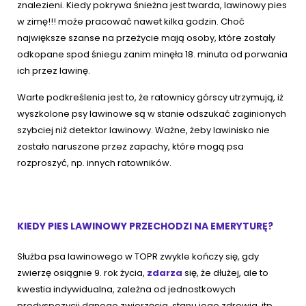
znalezieni. Kiedy pokrywa śnieżna jest twarda, lawinowy pies
w zimę!!! może pracować nawet kilka godzin. Choć
największe szanse na przeżycie mają osoby, które zostały
odkopane spod śniegu zanim minęła 18. minuta od porwania
ich przez lawinę.
Warte podkreślenia jest to, że ratownicy górscy utrzymują, iż
wyszkolone psy lawinowe są w stanie odszukać zaginionych
szybciej niż detektor lawinowy. Ważne, żeby lawinisko nie
zostało naruszone przez zapachy, które mogą psa
rozproszyć, np. innych ratowników.
KIEDY PIES LAWINOWY PRZECHODZI NA EMERYTURĘ?
Służba psa lawinowego w TOPR zwykle kończy się, gdy
zwierzę osiągnie 9. rok życia,
zdarza
się, że dłużej, ale to
kwestia indywidualna, zależna od jednostkowych
predyspozycji danego zwierzęcia, stanu jego zdrowia, itp.