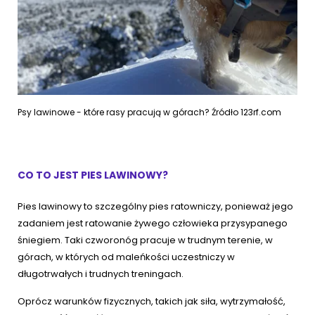
Psy lawinowe - które rasy pracują w górach? Źródło 123rf.com
CO TO JEST PIES LAWINOWY?
Pies lawinowy to szczególny pies ratowniczy, ponieważ jego
zadaniem jest ratowanie żywego człowieka
przysypanego
śniegiem. Taki czworonóg pracuje w trudnym terenie, w
górach, w których od maleńkości uczestniczy w
długotrwałych i trudnych treningach.
Oprócz warunków fizycznych, takich jak siła, wytrzymałość,