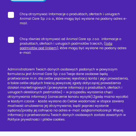
Chcę otrzymywać Informacje o produktach, ofertach i usługach
Animal Care Sp. z o. o., które mogą być wysłane na podany adres e-
mail.
Chcę również otrzymywać od Animal Care sp. z o.o. informacje o
produktach, ofertach i usługach podmiotów trzecich, (
lista
podmiotów pod linkiem
), które mogą być wysłane na podany adres
e-mail.
Administratorem Twoich danych osobowych podanych w powyższym
formularzu jest Animal Care Sp. z o.o Twoje dane osobowe będą
przetwarzane m.in. dla celów poprawnej rejestracji konta i jego prowadzenia,
a także celów objętych treścią powyższej zgody dotyczącej prowadzenia
działań marketingowych (przesyłanie informacji o produktach, ofertach i
usługach określonych podmiotów) – w przypadku wyrażenia chęci
otrzymywania informacji (oznaczenie kanału wysyłki).Zgodę można wycofać
w każdym czasie - każda wysłana do Ciebie wiadomość w stopce zawiera
możliwość anulowania jej otrzymywania, bądź poprzez wysłanie
żądania/prośby jej cofnięcia na adres e-mail:
iod@animalcare.pl
. Więcej
informacji o przetwarzaniu Twoich danych osobowych zostało zawartych w
Polityce prywatności i plików cookies.