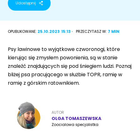
Udostępnij
Akcesoria dla psa
RASY KOTÓW
Kot brytyjski
OPUBLIKOWANE:
25.10.2023
15:13
PRZECZYTASZ W:
7 MIN
RASY PSÓW
Kot syberyjski
Sznaucer miniaturowy
Psy lawinowe to wyjątkowe czworonogi, które
Kot perski
kierując się zmysłem powonienia, są w stanie
Golden retriever
znaleźć znajdujących się pod śniegiem ludzi. Poznaj
Kot rosyjski niebieski
bliżej psa pracującego w służbie TOPR, ramię w
Buldog francuski
ramię z górskim ratownikiem.
Owczarek niemiecki
AUTOR
OLGA TOMASZEWSKA
Wyszukiwarka ras psów
Zoocialowa specjalistka
Przyjazne miejsca
Adopcje