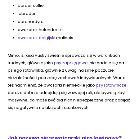
border collie,
labrador,
berdnardyn,
owczarek holenderski,
owczarek belgijski
malinois.
Mimo, iż rasa Husky świetnie sprawdza się w warunkach
trudnych, głównie jako
psy zaprzęgowe
, nie nadaje się na
psiego ratownika, głównie z uwagi na silne poczucie
niezależności i potrzebę zachowań indywidualnych. Warto
też nadmienić, że owczarki niemieckie jako
psy ratownicze
bardzo dobrze odnajdują się w swojej roli, ale bywają zbyt
masywne, co może być dla nich niebezpieczne oraz odbijać
się negatywnie na akcjach ratunkowych.
Jak nazywa się szwajcarski pies lawinowy?