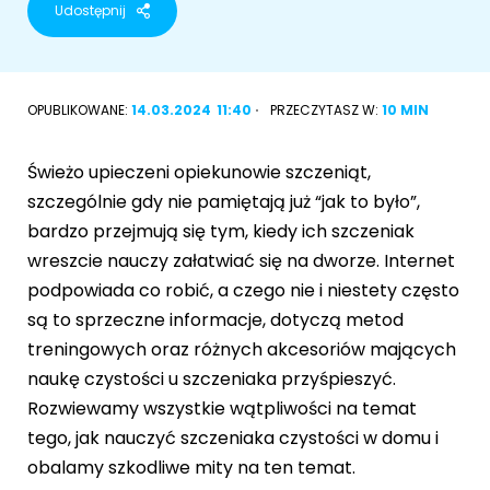
Udostępnij
Akcesoria dla psa
RASY KOTÓW
Kot brytyjski
OPUBLIKOWANE:
14.03.2024
11:40
PRZECZYTASZ W:
10 MIN
RASY PSÓW
Kot syberyjski
Sznaucer miniaturowy
Świeżo upieczeni opiekunowie szczeniąt,
Kot perski
szczególnie gdy nie pamiętają już “jak to było”,
Golden retriever
bardzo przejmują się tym, kiedy ich szczeniak
Kot rosyjski niebieski
wreszcie nauczy załatwiać się na dworze. Internet
Buldog francuski
podpowiada co robić, a czego nie i niestety często
Owczarek niemiecki
są to sprzeczne informacje, dotyczą metod
treningowych oraz różnych akcesoriów mających
naukę czystości u szczeniaka przyśpieszyć.
Rozwiewamy wszystkie wątpliwości na temat
Wyszukiwarka ras psów
tego, jak nauczyć szczeniaka czystości w domu i
obalamy szkodliwe mity na ten temat.
Przyjazne miejsca
Adopcje