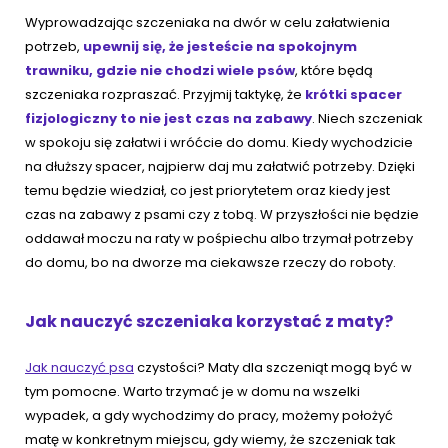
Wyprowadzając szczeniaka na dwór w celu załatwienia
potrzeb,
upewnij się, że jesteście na spokojnym
trawniku, gdzie nie chodzi wiele psów
, które będą
szczeniaka rozpraszać. Przyjmij taktykę, że
krótki spacer
fizjologiczny to nie jest czas na zabawy
. Niech szczeniak
w spokoju się załatwi i wróćcie do domu. Kiedy wychodzicie
na dłuższy spacer, najpierw daj mu załatwić potrzeby. Dzięki
temu będzie wiedział, co jest priorytetem oraz kiedy jest
czas na zabawy z psami czy z tobą. W przyszłości nie będzie
oddawał moczu na raty w pośpiechu albo trzymał potrzeby
do domu, bo na dworze ma ciekawsze rzeczy do roboty.
Jak nauczyć szczeniaka korzystać z maty?
Jak nauczyć psa
czystości? Maty dla szczeniąt mogą być w
tym pomocne. Warto trzymać je w domu na wszelki
wypadek, a gdy wychodzimy do pracy, możemy położyć
matę w konkretnym miejscu, gdy wiemy, że szczeniak tak