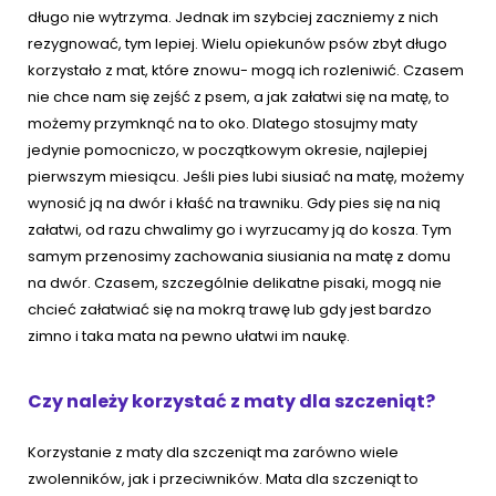
długo nie wytrzyma. Jednak im szybciej zaczniemy z nich
rezygnować, tym lepiej. Wielu opiekunów psów zbyt długo
korzystało z mat, które znowu- mogą ich rozleniwić. Czasem
nie chce nam się zejść z psem, a jak załatwi się na matę, to
możemy przymknąć na to oko. Dlatego stosujmy maty
jedynie pomocniczo, w początkowym okresie, najlepiej
pierwszym miesiącu. Jeśli pies lubi siusiać na matę, możemy
wynosić ją na dwór i kłaść na trawniku. Gdy pies się na nią
załatwi, od razu chwalimy go i wyrzucamy ją do kosza. Tym
samym przenosimy zachowania siusiania na matę z domu
na dwór. Czasem, szczególnie delikatne pisaki, mogą nie
chcieć załatwiać się na mokrą trawę lub gdy jest bardzo
zimno i taka mata na pewno ułatwi im naukę.
Czy należy korzystać z maty dla szczeniąt?
Korzystanie z maty dla szczeniąt ma zarówno wiele
zwolenników, jak i przeciwników. Mata dla szczeniąt to