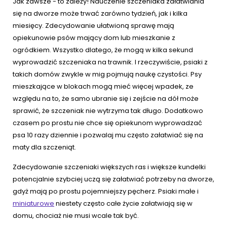
Jak zawsze - to zależy! Nauczenie szczeniaka załatwiania
się na dworze może trwać zarówno tydzień, jak i kilka
miesięcy. Zdecydowanie ułatwioną sprawę mają
opiekunowie psów mający dom lub mieszkanie z
ogródkiem. Wszystko dlatego, że mogą w kilka sekund
wyprowadzić szczeniaka na trawnik. I rzeczywiście, psiaki z
takich domów zwykle w mig pojmują naukę czystości. Psy
mieszkające w blokach mogą mieć więcej wpadek, ze
względu na to, że samo ubranie się i zejście na dół może
sprawić, że szczeniak nie wytrzyma tak długo. Dodatkowo
czasem po prostu nie chce się opiekunom wyprowadzać
psa 10 razy dziennie i pozwalaj mu często załatwiać się na
maty dla szczeniąt.
Zdecydowanie szczeniaki większych ras i większe kundelki
potencjalnie szybciej uczą się załatwiać potrzeby na dworze,
gdyż mają po prostu pojemniejszy pęcherz. Psiaki małe i
miniaturowe
niestety często całe życie załatwiają się w
domu, chociaż nie musi wcale tak być.