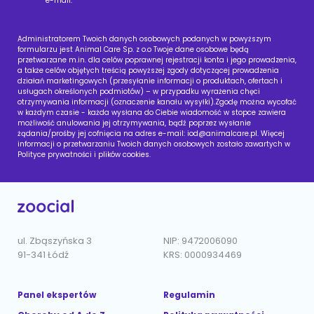
e-mail.
Administratorem Twoich danych osobowych podanych w powyższym
formularzu jest Animal Care Sp. z o.o Twoje dane osobowe będą
przetwarzane m.in. dla celów poprawnej rejestracji konta i jego prowadzenia,
a także celów objętych treścią powyższej zgody dotyczącej prowadzenia
działań marketingowych (przesyłanie informacji o produktach, ofertach i
usługach określonych podmiotów) – w przypadku wyrażenia chęci
otrzymywania informacji (oznaczenie kanału wysyłki).Zgodę można wycofać
w każdym czasie - każda wysłana do Ciebie wiadomość w stopce zawiera
możliwość anulowania jej otrzymywania, bądź poprzez wysłanie
żądania/prośby jej cofnięcia na adres e-mail:
iod@animalcare.pl
. Więcej
informacji o przetwarzaniu Twoich danych osobowych zostało zawartych w
Polityce prywatności i plików cookies.
ul. Zbąszyńska 3
NIP: 9472006090
91-341 Łódź
KRS: 0000934469
Panel ekspertów
Regulamin