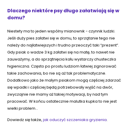
Dlaczego niektóre psy długo załatwiają się w
domu?
Niestety ma to jeden wspólny mianownik - czynnik ludzki.
Jeśli duży pies załatwi się w domu, to sprzątanie tego nie
należy do najłatwiejszych i trudno przeoczyć taki “prezent”.
Gdy psiak o wadze 3 kg załatwi się na matę, to nawet nie
zauważymy, a do sprzątnięcia kału wystarczy chusteczka
higieniczna. Często po prostu ludziom łatwiej zignorować
takie zachowania, bo nie są aż tak problematyczne.
Dodatkowo jako że małym psiakom mogą częściej zdarzać
się wpadki i częściej będą potrzebowały wyjść na dwór,
zwyczajnie nie mamy aż takiej motywacji, by nad tym
pracować. W końcu ostatecznie malutka kupka to nie jest
wielki problem…
Dowiedz się także,
jak oduczyć szczeniaka gryzienia
.