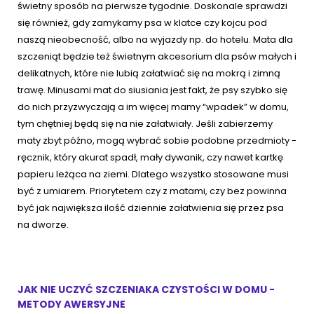
świetny sposób na pierwsze tygodnie. Doskonale sprawdzi
się również, gdy zamykamy psa w klatce czy kojcu pod
naszą nieobecność, albo na wyjazdy np. do hotelu. Mata dla
szczeniąt będzie też świetnym akcesorium dla psów małych i
delikatnych, które nie lubią załatwiać się na mokrą i zimną
trawę. Minusami mat do siusiania jest fakt, że psy szybko się
do nich przyzwyczają a im więcej mamy “wpadek” w domu,
tym chętniej będą się na nie załatwiały. Jeśli zabierzemy
maty zbyt późno, mogą wybrać sobie podobne przedmioty -
ręcznik, który akurat spadł, mały dywanik, czy nawet kartkę
papieru leżąca na ziemi. Dlatego wszystko stosowane musi
być z umiarem. Priorytetem czy z matami, czy bez powinna
być jak największa ilość dziennie załatwienia się przez psa
na dworze.
JAK NIE UCZYĆ SZCZENIAKA CZYSTOŚCI W DOMU -
METODY AWERSYJNE