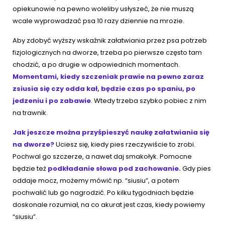
opiekunowie na pewno woleliby usłyszeć, że nie muszą
wcale wyprowadzać psa 10 razy dziennie na mrozie.
Aby zdobyć wyższy wskaźnik załatwiania przez psa potrzeb
fizjologicznych na dworze, trzeba po pierwsze często tam
chodzić, a po drugie w odpowiednich momentach.
Momentami, kiedy szczeniak prawie na pewno zaraz
zsiusia się czy odda kał, będzie czas po spaniu, po
jedzeniu i po zabawie
. Wtedy trzeba szybko pobiec z nim
na trawnik.
Jak jeszcze można przyśpieszyć naukę załatwiania się
na dworze?
Uciesz się, kiedy pies rzeczywiście to zrobi.
Pochwal go szczerze, a nawet daj smakołyk. Pomocne
będzie też
podkładanie słowa pod zachowanie.
Gdy pies
oddaje mocz, możemy mówić np. “siusiu”, a potem
pochwalić lub go nagrodzić. Po kilku tygodniach będzie
doskonale rozumiał, na co akurat jest czas, kiedy powiemy
“siusiu”.