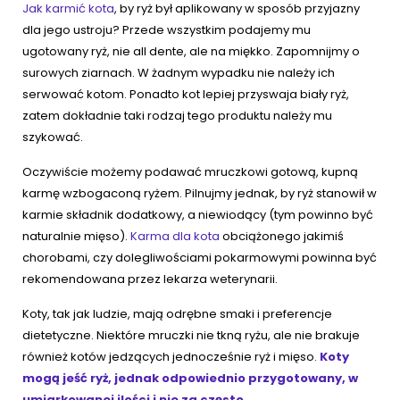
Jak karmić kota
, by ryż był aplikowany w sposób przyjazny
dla jego ustroju? Przede wszystkim podajemy mu
ugotowany ryż, nie all dente, ale na miękko. Zapomnijmy o
surowych ziarnach. W żadnym wypadku nie należy ich
serwować kotom. Ponadto kot lepiej przyswaja biały ryż,
zatem dokładnie taki rodzaj tego produktu należy mu
szykować.
Oczywiście możemy podawać mruczkowi gotową, kupną
karmę wzbogaconą ryżem. Pilnujmy jednak, by ryż stanowił w
karmie składnik dodatkowy, a niewiodący (tym powinno być
naturalnie mięso).
Karma dla kota
obciążonego jakimiś
chorobami, czy dolegliwościami pokarmowymi powinna być
rekomendowana przez lekarza weterynarii.
Koty, tak jak ludzie, mają odrębne smaki i preferencje
dietetyczne. Niektóre mruczki nie tkną ryżu, ale nie brakuje
również kotów jedzących jednocześnie ryż i mięso.
Koty
mogą jeść ryż, jednak odpowiednio przygotowany, w
umiarkowanej ilości i nie za często.