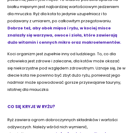
białku mięsnym jest najbardziej wartościowym jedzeniem
dla mruczka. Ryż dla kota to jedynie uzupełniacz i to
podawany z umiarem, po całkowitym przegotowaniu.
Dobrze też, aby obok mięsa i ryżu, w kociej misce
znalazły się warzywa, owoce i zioła, które zawierają
dużo witamin i cennych mikro oraz makroelementów.
Koci organizm jest zupełnie inny od ludzkiego. To, co dla
człowieka jest zdrowe i zalecane, dla kotów może okazać
się niekorzystne pod względem zdrowotnym. Uznaje się, że w
diecie kota nie powinno być zbyt dużo ryżu, ponieważ jego
nadmiar może spowodować gorsze przyswajanie tauryny,
istotnej dla miauczka.
CO SIĘ KRYJE W RYŻU?
Ryż zawiera ogrom dobroczynnych składników i wartości
odżywczych. Należy wśród nich wymienić,