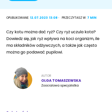
Akcesoria dla psa
RASY KOTÓW
OPUBLIKOWANE:
12.07.2023
13:08
PRZECZYTASZ W:
7 MIN
Kot brytyjski
RASY PSÓW
Czy kotu można dać ryż? Czy ryż uczula kota?
Kot syberyjski
Sznaucer miniaturowy
Dowiedz się, jak ryż wpływa na koci organizm, ile
Kot perski
ma składników odżywczych, a także jak często
Golden retriever
można go podawać pupilowi.
Kot rosyjski niebieski
Buldog francuski
Owczarek niemiecki
AUTOR
OLGA TOMASZEWSKA
Zoocialowa specjalistka
Wyszukiwarka ras psów
Przyjazne miejsca
Adopcje