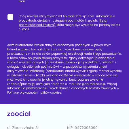
mail.
Chcę również otrzymywać od Animal Care sp. z o.o. informacje o
produktach, ofertach i usługach podmiotów trzecich, (
lista
podmiotów pod linkiem
), które mogą być wysłane na podany adres
e-mail.
Administratorem Twoich danych osobowych podanych w powyższym
formularzu jest Animal Care Sp. z o.o Twoje dane osobowe będą
przetwarzane m.in. dla celów poprawnej rejestracji konta i jego prowadzenia,
a także celów objętych treścią powyższej zgody dotyczącej prowadzenia
działań marketingowych (przesyłanie informacji o produktach, ofertach i
usługach określonych podmiotów) – w przypadku wyrażenia chęci
otrzymywania informacji (oznaczenie kanału wysyłki).Zgodę można wycofać
w każdym czasie - każda wysłana do Ciebie wiadomość w stopce zawiera
możliwość anulowania jej otrzymywania, bądź poprzez wysłanie
żądania/prośby jej cofnięcia na adres e-mail:
iod@animalcare.pl
. Więcej
informacji o przetwarzaniu Twoich danych osobowych zostało zawartych w
Polityce prywatności i plików cookies.
ul. Zbąszyńska 3
NIP: 9472006090