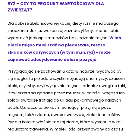
RYŻ – CZY TO PRODUKT WARTOŚCIOWY DLA
ZWIERZĄT?
Dla dobrze zbilansowanej kociej diety ryż nie ma dużego
znaczenia. Jak już wcześniej zaznaczyliśmy, trudno sobie
wyobrazić jadłospis mruczków bez jedzenia mięsa.
W ich
diecie mięso musi stać na piedestale, reszta
składników odżywczych (w tym m.in. ryż) - może
zajmować zdecydowanie dalsze pozycje.
Przyglądając się zachowaniu kota w naturze, wydawać by
się mogło, że przede wszystkim zjadają one myszy, czasem
ptaki, czy ryby, czyli wyłącznie mięso. Jednak z uwagi na fakt,
iż zwierzęta są zjadane przez mruczki w całości, wnętrza ich
żołądków także trafiają do układu pokarmowego naszych
pupili. Oznacza to, że kot "niechcący" przyjmuje poza
mięsem, także ziarna, owoce, warzywa, zioła i inne rośliny.
Ryż dla kota to właśnie rodzaj ziarna, które występuje w roli
regulatora trawienia. W małej ilości przyjmowany od czasu