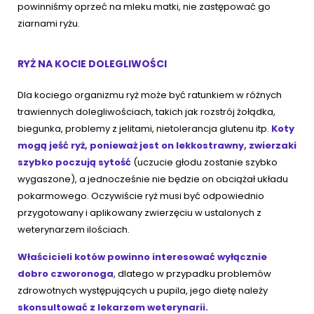
powinniśmy oprzeć na mleku matki, nie zastępować go
ziarnami ryżu.
RYŻ NA KOCIE DOLEGLIWOŚCI
Dla kociego organizmu ryż może być ratunkiem w różnych
trawiennych dolegliwościach, takich jak rozstrój żołądka,
biegunka, problemy z jelitami, nietolerancja glutenu itp.
Koty
mogą jeść ryż, ponieważ jest on lekkostrawny, zwierzaki
szybko poczują sytość
(uczucie głodu zostanie szybko
wygaszone), a jednocześnie nie będzie on obciążał układu
pokarmowego. Oczywiście ryż musi być odpowiednio
przygotowany i aplikowany zwierzęciu w ustalonych z
weterynarzem ilościach.
Właścicieli kotów powinno interesować wyłącznie
dobro czworonoga
, dlatego w przypadku problemów
zdrowotnych występujących u pupila, jego dietę należy
skonsultować z lekarzem weterynarii.