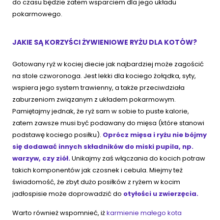
do czasu będzie zatem wsparciem dla jego układu
pokarmowego.
JAKIE SĄ KORZYŚCI ŻYWIENIOWE RYŻU DLA KOTÓW?
Gotowany ryż w kociej diecie jak najbardziej może zagościć
na stole czworonoga. Jest lekki dla kociego żołądka, syty,
wspiera jego system trawienny, a także przeciwdziała
zaburzeniom związanym z układem pokarmowym.
Pamiętajmy jednak, że ryż sam w sobie to puste kalorie,
zatem zawsze musi być podawany do mięsa (które stanowi
podstawę kociego posiłku).
Oprócz mięsa i ryżu nie bójmy
się dodawać innych składników do miski pupila, np.
warzyw, czy ziół.
Unikajmy zaś włączania do kocich potraw
takich komponentów jak czosnek i cebula. Miejmy też
świadomość, że zbyt dużo posiłków z ryżem w kocim
jadłospisie może doprowadzić do
otyłości u zwierzęcia.
Warto również wspomnieć, iż
karmienie małego kota