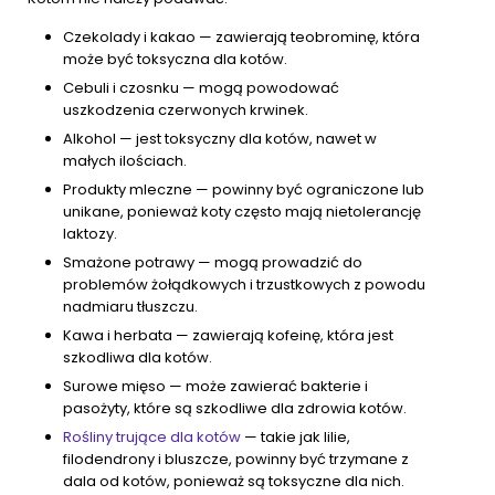
Czekolady i kakao — zawierają teobrominę, która
może być toksyczna dla kotów.
Cebuli i czosnku — mogą powodować
uszkodzenia czerwonych krwinek.
Alkohol — jest toksyczny dla kotów, nawet w
małych ilościach.
Produkty mleczne — powinny być ograniczone lub
unikane, ponieważ koty często mają nietolerancję
laktozy.
Smażone potrawy — mogą prowadzić do
problemów żołądkowych i trzustkowych z powodu
nadmiaru tłuszczu.
Kawa i herbata — zawierają kofeinę, która jest
szkodliwa dla kotów.
Surowe mięso — może zawierać bakterie i
pasożyty, które są szkodliwe dla zdrowia kotów.
Rośliny trujące dla kotów
— takie jak lilie,
filodendrony i bluszcze, powinny być trzymane z
dala od kotów, ponieważ są toksyczne dla nich.