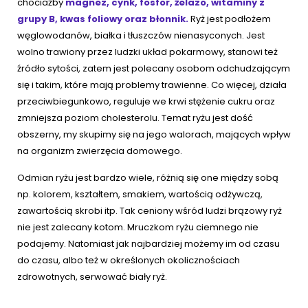
chociażby
magnez, cynk, fosfor, żelazo, witaminy z
grupy B, kwas foliowy oraz błonnik.
Ryż jest podłożem
węglowodanów, białka i tłuszczów nienasyconych. Jest
wolno trawiony przez ludzki układ pokarmowy, stanowi też
źródło sytości, zatem jest polecany osobom odchudzającym
się i takim, które mają problemy trawienne. Co więcej, działa
przeciwbiegunkowo, reguluje we krwi stężenie cukru oraz
zmniejsza poziom cholesterolu. Temat ryżu jest dość
obszerny, my skupimy się na jego walorach, mających wpływ
na organizm zwierzęcia domowego.
Odmian ryżu jest bardzo wiele, różnią się one między sobą
np. kolorem, kształtem, smakiem, wartością odżywczą,
zawartością skrobi itp. Tak ceniony wśród ludzi brązowy ryż
nie jest zalecany kotom. Mruczkom ryżu ciemnego nie
podajemy. Natomiast jak najbardziej możemy im od czasu
do czasu, albo też w określonych okolicznościach
zdrowotnych, serwować biały ryż.