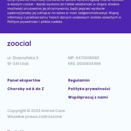
w każdym czasie - każda wysłana do Ciebie wiadomość w stopce zawiera
możliwość anulowania jej otrzymywania, bądź poprzez wysłanie
żądania/prośby jej cofnięcia na adres e-mail:
iod@animalcare.pl
. Więcej
informacji o przetwarzaniu Twoich danych osobowych zostało zawartych w
Polityce prywatności i plików cookies.
ul. Zbąszyńska 3
NIP: 9472006090
91-341 Łódź
KRS: 0000934469
Panel ekspertów
Regulamin
Choroby od A do Z
Polityka prywatności
Współpracuj z nami
Copyright © 2023 Animal Care.
Wszelkie prawa zastrzeżone