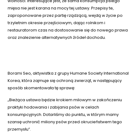
wolności. Interesujące jest, że sama konsumpcja psiego
mięsa nie jest karana na mocy tej ustawy. Przepisy te,
zaproponowane przez partię rządzącą, wejdą w życie po
trzyletnim okresie przejściowym, dając rolnikom i
restauratorom czas na dostosowanie się do nowego prawa
oraz znalezienie alternatywnych źródeł dochodu.
Borami Seo, aktywistka z grupy Humane Society International
Korea, która zajmuje się ochroną zwierząt, w następujący
sposób skomentowała tę sprawę:
„Bieżąca ustawa będzie krokiem milowym w zakończeniu
praktyki hodowania i zabijania psów w celach
konsumpcyjnych. Dotarliśmy do punktu, w którym mamy
szansę uchronić miliony psów przed okrucieństwem tego
przemysłu”.