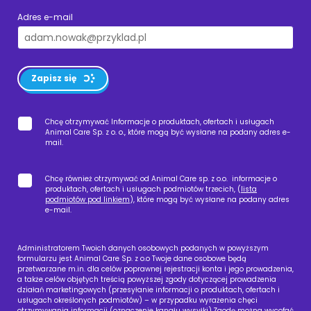
Adres e-mail
Zapisz się
Chcę otrzymywać Informacje o produktach, ofertach i usługach
Animal Care Sp. z o. o., które mogą być wysłane na podany adres e-
mail.
Chcę również otrzymywać od Animal Care sp. z o.o. informacje o
produktach, ofertach i usługach podmiotów trzecich, (
lista
podmiotów pod linkiem
), które mogą być wysłane na podany adres
e-mail.
Administratorem Twoich danych osobowych podanych w powyższym
formularzu jest Animal Care Sp. z o.o Twoje dane osobowe będą
przetwarzane m.in. dla celów poprawnej rejestracji konta i jego prowadzenia,
a także celów objętych treścią powyższej zgody dotyczącej prowadzenia
działań marketingowych (przesyłanie informacji o produktach, ofertach i
usługach określonych podmiotów) – w przypadku wyrażenia chęci
otrzymywania informacji (oznaczenie kanału wysyłki).Zgodę można wycofać