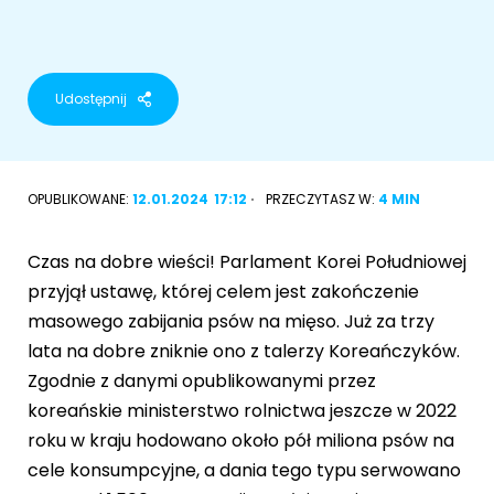
Akcesoria dla psa
RASY KOTÓW
Kot brytyjski
Udostępnij
RASY PSÓW
Kot syberyjski
Sznaucer miniaturowy
Kot perski
OPUBLIKOWANE:
12.01.2024
17:12
PRZECZYTASZ W:
4 MIN
Golden retriever
Kot rosyjski niebieski
Czas na dobre wieści! Parlament Korei Południowej
Buldog francuski
przyjął ustawę, której celem jest zakończenie
Owczarek niemiecki
masowego zabijania psów na mięso. Już za trzy
lata na dobre zniknie ono z talerzy Koreańczyków.
Zgodnie z danymi opublikowanymi przez
koreańskie ministerstwo rolnictwa jeszcze w 2022
Wyszukiwarka ras psów
roku w kraju hodowano około pół miliona psów na
cele konsumpcyjne, a dania tego typu serwowano
Przyjazne miejsca
Adopcje