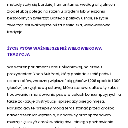
metody stały się bardziej humanitarne, według oficjalnych
źródeł ubój polega na rażeniu prądem lub wieszaniu
bezbronnych zwierząt. Dlatego politycy uznali, że życie
zwierząt jest ważniejsze niż ta bestialska, wielowiekowa
tradycja.
ŻYCIE PSÓW WAŻNIEJSZE NIŻ WIELOWIEKOWA
TRADYCJA
We wtorek parlament Korei Południowej, na czele z
prezydentem Yoon Suk Yeol, który posiada sześć psów i
osiem kotów, znaczną większością głosów (208 spośród 300
głosów) przyjął nową ustawę, która stanowi całkowity zakaz
hodowania i mordowania psów w celach konsumpcyjnych, a
także zakazuje dystrybucji i sprzedaży psiego mięsa.
Naruszający te przepisy mogą teraz stanąć przed groźbą
nawet trzech lat więzienia, a hodowcy oraz sprzedawcy
muszą się liczyć z możliwością dwuletniego pozbawienia