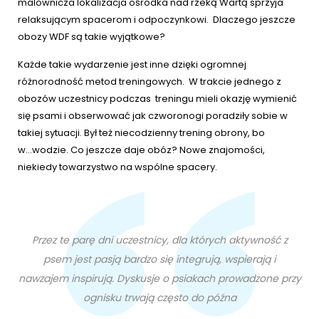
malownicza lokalizacja ośrodka nad rzeką Wartą sprzyja
relaksującym spacerom i odpoczynkowi. Dlaczego jeszcze
obozy WDF są takie wyjątkowe?
Każde takie wydarzenie jest inne dzięki ogromnej
różnorodność metod treningowych. W trakcie jednego z
obozów uczestnicy podczas treningu mieli okazję wymienić
się psami i obserwować jak czworonogi poradziły sobie w
takiej sytuacji. Był też niecodzienny trening obrony, bo
w...wodzie. Co jeszcze daje obóz? Nowe znajomości,
niekiedy towarzystwo na wspólne spacery.
Przez te parę dni uczestnicy, dla których aktywność z
psem jest pasją bardzo się integrują, wspierają i
nawzajem inspirują. Dyskusje o psiakach prowadzone przy
ognisku trwają często do późna