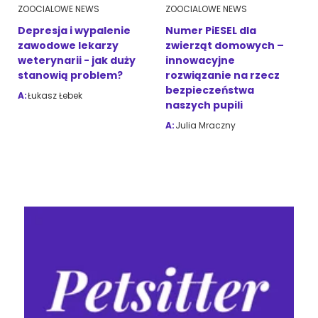
ZOOCIALOWE NEWS
ZOOCIALOWE NEWS
Depresja i wypalenie
Numer PiESEL dla
zawodowe lekarzy
zwierząt domowych –
weterynarii - jak duży
innowacyjne
stanowią problem?
rozwiązanie na rzecz
bezpieczeństwa
A:
Łukasz Łebek
naszych pupili
A:
Julia Mraczny