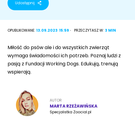
Udostępnij
Akcesoria dla psa
RASY KOTÓW
Kot brytyjski
OPUBLIKOWANE:
13.09.2023
15:59
PRZECZYTASZ W:
3 MIN
RASY PSÓW
Kot syberyjski
Sznaucer miniaturowy
Miłość do psów ale i do wszystkich zwierząt
Kot perski
wymaga świadomości ich potrzeb. Poznaj ludzi z
Golden retriever
pasją z Fundacji Working Dogs. Edukują, trenują
Kot rosyjski niebieski
wspierają.
Buldog francuski
Owczarek niemiecki
AUTOR
MARTA RZEŻAWIŃSKA
Specjalistka Zoocial.pl
Wyszukiwarka ras psów
Przyjazne miejsca
Adopcje