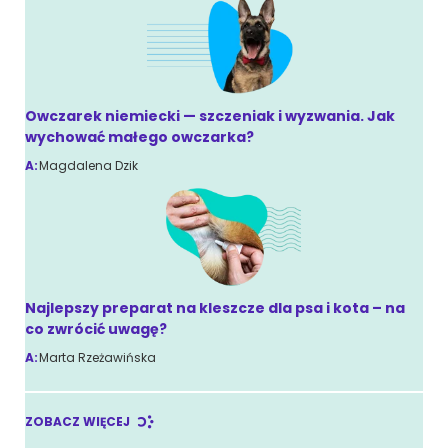
Owczarek niemiecki — szczeniak i wyzwania. Jak
wychować małego owczarka?
A:
Magdalena Dzik
Najlepszy preparat na kleszcze dla psa i kota – na
co zwrócić uwagę?
A:
Marta Rzeżawińska
ZOBACZ WIĘCEJ