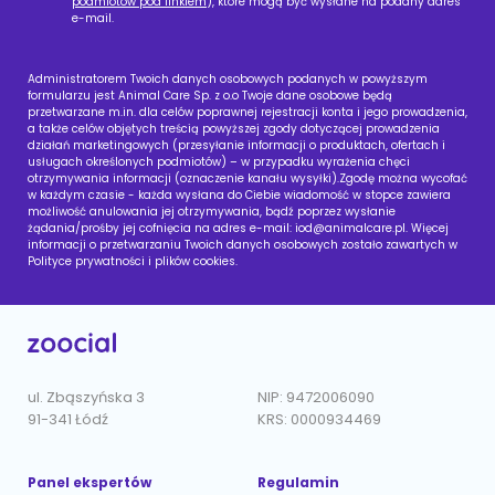
podmiotów pod linkiem
), które mogą być wysłane na podany adres
e-mail.
Administratorem Twoich danych osobowych podanych w powyższym
formularzu jest Animal Care Sp. z o.o Twoje dane osobowe będą
przetwarzane m.in. dla celów poprawnej rejestracji konta i jego prowadzenia,
a także celów objętych treścią powyższej zgody dotyczącej prowadzenia
działań marketingowych (przesyłanie informacji o produktach, ofertach i
usługach określonych podmiotów) – w przypadku wyrażenia chęci
otrzymywania informacji (oznaczenie kanału wysyłki).Zgodę można wycofać
w każdym czasie - każda wysłana do Ciebie wiadomość w stopce zawiera
możliwość anulowania jej otrzymywania, bądź poprzez wysłanie
żądania/prośby jej cofnięcia na adres e-mail:
iod@animalcare.pl
. Więcej
informacji o przetwarzaniu Twoich danych osobowych zostało zawartych w
Polityce prywatności i plików cookies.
ul. Zbąszyńska 3
NIP: 9472006090
91-341 Łódź
KRS: 0000934469
Panel ekspertów
Regulamin