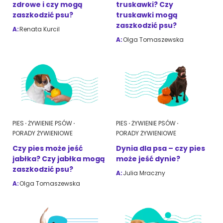
zdrowe i czy mogą
truskawki? Czy
zaszkodzić psu?
truskawki mogą
zaszkodzić psu?
A:
Renata Kurcil
ZoociaLove News
A:
Olga Tomaszewska
PIES
ŻYWIENIE PSÓW
PIES
ŻYWIENIE PSÓW
PORADY ŻYWIENIOWE
PORADY ŻYWIENIOWE
Czy pies może jeść
Dynia dla psa – czy pies
jabłka? Czy jabłka mogą
może jeść dynie?
zaszkodzić psu?
A:
Julia Mraczny
A:
Olga Tomaszewska