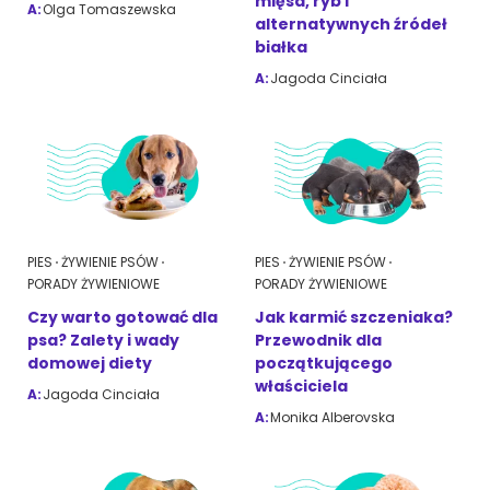
mięsa, ryb i
A:
Olga Tomaszewska
alternatywnych źródeł
białka
A:
Jagoda Cinciała
PIES
ŻYWIENIE PSÓW
PIES
ŻYWIENIE PSÓW
PORADY ŻYWIENIOWE
PORADY ŻYWIENIOWE
Czy warto gotować dla
Jak karmić szczeniaka?
psa? Zalety i wady
Przewodnik dla
domowej diety
początkującego
właściciela
A:
Jagoda Cinciała
A:
Monika Alberovska