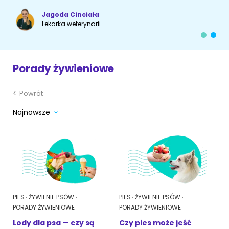
Jagoda Cinciała
Akcesoria dla psa
RASY KOTÓW
Lekarka weterynarii
Kot brytyjski
RASY PSÓW
Porady żywieniowe
Kot syberyjski
Sznaucer miniaturowy
Kot perski
<
Powrót
Golden retriever
Najnowsze
Kot rosyjski niebieski
Buldog francuski
Owczarek niemiecki
Wyszukiwarka ras psów
PIES
ŻYWIENIE PSÓW
PIES
ŻYWIENIE PSÓW
PORADY ŻYWIENIOWE
PORADY ŻYWIENIOWE
Lody dla psa — czy są
Czy pies może jeść
Przyjazne miejsca
Adopcje