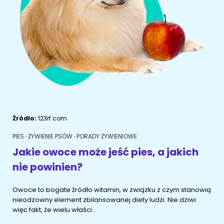
ŻYWIENIE KOTÓW
SZYBKIE KARMIENIE
KONIE
Porady żywieniowe
Karma
OPIEKA DZIENNA
Przysmaki i suplementy
RYBKI AKWARIOWE
Porady żywieniowe
Przysmaki i suplementy
Znajdź petsittera
SZKOLENIE PSÓW
Zachowanie
MAM KOTA
Źródło:
123rf.com
Szkolenie
Zrozumieć kota
PIES
ŻYWIENIE PSÓW
PORADY ŻYWIENIOWE
Mały kotek w domu
y
Jakie owoce może jeść pies, a jakich
MAM PSA
nie powinien?
Życie z kotem
Zrozumieć psa
a? I
Owoce to bogate źródło witamin, w związku z czym stanowią
Szkolenie
Życie z psem
jest
nieodzowny element zbilansowanej diety ludzi. Nie dziwi
więc fakt, że wielu właści...
Akcesoria dla kota
Szczeniak w domu