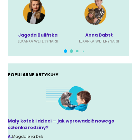
Jagoda Bulińska
Anna Babst
LEKARKA WETERYNARII
LEKARKA WETERYNARII
POPULARNE ARTYKUŁY
Mały kotek i dzieci — jak wprowadzić nowego
członka rodziny?
A:
Magdalena Dzik