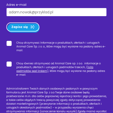
Adres e-mail
Zapisz się
Chcę otrzymywać Informacje o produktach, ofertach i usługach
Animal Care Sp. z o. o., które mogą być wysłane na podany adres e-
mail.
Chcę również otrzymywać od Animal Care sp. z o.o. informacje o
produktach, ofertach i usługach podmiotów trzecich, (
lista
podmiotów pod linkiem
), które mogą być wysłane na podany adres
e-mail.
Administratorem Twoich danych osobowych podanych w powyższym
formularzu jest Animal Care Sp. z o.o Twoje dane osobowe będą
przetwarzane m.in. dla celów poprawnej rejestracji konta i jego prowadzenia,
a także celów objętych treścią powyższej zgody dotyczącej prowadzenia
działań marketingowych (przesyłanie informacji o produktach, ofertach i
usługach określonych podmiotów) – w przypadku wyrażenia chęci
otrzymywania informacji (oznaczenie kanału wysyłki).Zgodę można wycofać