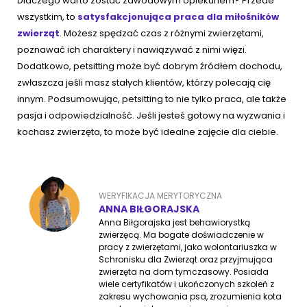
Dlaczego warto zostać zawodowym opiekunem? Przede
wszystkim, to
satysfakcjonująca praca dla miłośników
zwierząt
. Możesz spędzać czas z różnymi zwierzętami,
poznawać ich charaktery i nawiązywać z nimi więzi.
Dodatkowo, petsitting może być dobrym źródłem dochodu,
zwłaszcza jeśli masz stałych klientów, którzy polecają cię
innym. Podsumowując, petsitting to nie tylko praca, ale także
pasja i odpowiedzialność. Jeśli jesteś gotowy na wyzwania i
kochasz zwierzęta, to może być idealne zajęcie dla ciebie.
WERYFIKACJA MERYTORYCZNA
ANNA BIŁGORAJSKA
Anna Biłgorajska jest behawiorystką
zwierzęcą. Ma bogate doświadczenie w
pracy z zwierzętami, jako wolontariuszka w
Schronisku dla Zwierząt oraz przyjmująca
zwierzęta na dom tymczasowy. Posiada
wiele certyfikatów i ukończonych szkoleń z
zakresu wychowania psa, zrozumienia kota