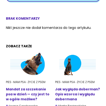
BRAK KOMENTARZY
Nikt jeszcze nie dodał komentarza do tego artykułu.
ZOBACZ TAKŻE
PIES
MAM PSA
ŻYCIE Z PSEM
PIES
MAM PSA
ŻYCIE Z PSEM
Mandat za szczekanie
Jak wygląda doberman?
psa w dzień — czy jest to
Opis wzorca i wyglądu
w ogóle możliwe?
dobermana
A:
Iwona Czechowska
A:
Marta Rzeżawińska