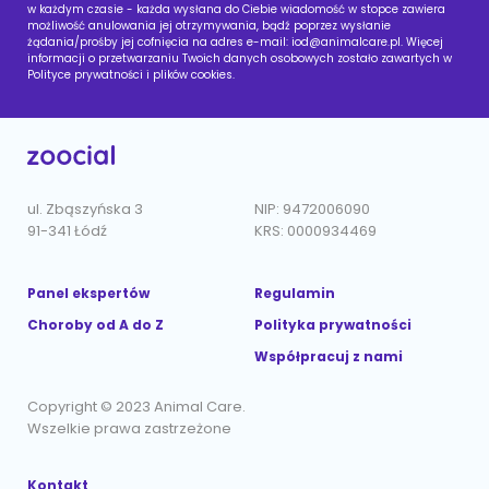
w każdym czasie - każda wysłana do Ciebie wiadomość w stopce zawiera
możliwość anulowania jej otrzymywania, bądź poprzez wysłanie
żądania/prośby jej cofnięcia na adres e-mail:
iod@animalcare.pl
. Więcej
informacji o przetwarzaniu Twoich danych osobowych zostało zawartych w
Polityce prywatności i plików cookies.
ul. Zbąszyńska 3
NIP: 9472006090
91-341 Łódź
KRS: 0000934469
Panel ekspertów
Regulamin
Choroby od A do Z
Polityka prywatności
Współpracuj z nami
Copyright © 2023 Animal Care.
Wszelkie prawa zastrzeżone
Kontakt