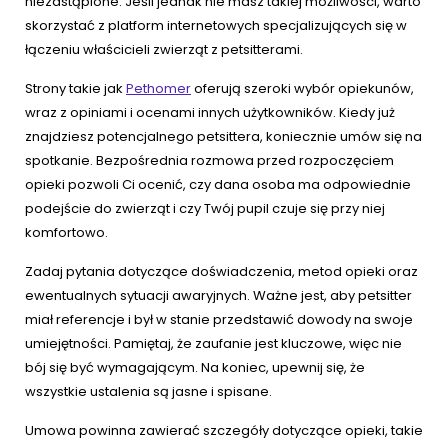
niezastąpione. Jeśli jednak nie masz takiej możliwości, warto
skorzystać z platform internetowych specjalizujących się w
łączeniu właścicieli zwierząt z petsitterami.
Strony takie jak
Pethomer
oferują szeroki wybór opiekunów,
wraz z opiniami i ocenami innych użytkowników. Kiedy już
znajdziesz potencjalnego petsittera, koniecznie umów się na
spotkanie. Bezpośrednia rozmowa przed rozpoczęciem
opieki pozwoli Ci ocenić, czy dana osoba ma odpowiednie
podejście do zwierząt i czy Twój pupil czuje się przy niej
komfortowo.
Zadaj pytania dotyczące doświadczenia, metod opieki oraz
ewentualnych sytuacji awaryjnych. Ważne jest, aby petsitter
miał referencje i był w stanie przedstawić dowody na swoje
umiejętności. Pamiętaj, że zaufanie jest kluczowe, więc nie
bój się być wymagającym. Na koniec, upewnij się, że
wszystkie ustalenia są jasne i spisane.
Umowa powinna zawierać szczegóły dotyczące opieki, takie