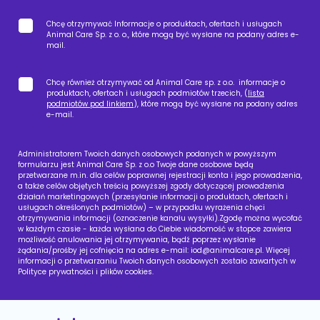
Chcę otrzymywać Informacje o produktach, ofertach i usługach
Animal Care Sp. z o. o., które mogą być wysłane na podany adres e-
mail.
Chcę również otrzymywać od Animal Care sp. z o.o. informacje o
produktach, ofertach i usługach podmiotów trzecich, (
lista
podmiotów pod linkiem
), które mogą być wysłane na podany adres
e-mail.
Administratorem Twoich danych osobowych podanych w powyższym
formularzu jest Animal Care Sp. z o.o Twoje dane osobowe będą
przetwarzane m.in. dla celów poprawnej rejestracji konta i jego prowadzenia,
a także celów objętych treścią powyższej zgody dotyczącej prowadzenia
działań marketingowych (przesyłanie informacji o produktach, ofertach i
usługach określonych podmiotów) – w przypadku wyrażenia chęci
otrzymywania informacji (oznaczenie kanału wysyłki).Zgodę można wycofać
w każdym czasie - każda wysłana do Ciebie wiadomość w stopce zawiera
możliwość anulowania jej otrzymywania, bądź poprzez wysłanie
żądania/prośby jej cofnięcia na adres e-mail:
iod@animalcare.pl
. Więcej
informacji o przetwarzaniu Twoich danych osobowych zostało zawartych w
Polityce prywatności i plików cookies.