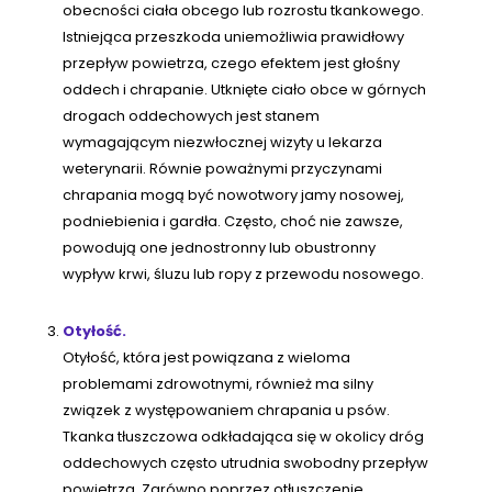
obecności ciała obcego lub rozrostu tkankowego.
Istniejąca przeszkoda uniemożliwia prawidłowy
przepływ powietrza, czego efektem jest głośny
oddech i chrapanie. Utknięte ciało obce w górnych
drogach oddechowych jest stanem
wymagającym niezwłocznej wizyty u lekarza
weterynarii. Równie poważnymi przyczynami
chrapania mogą być nowotwory jamy nosowej,
podniebienia i gardła. Często, choć nie zawsze,
powodują one jednostronny lub obustronny
wypływ krwi, śluzu lub ropy z przewodu nosowego.
Otyłość.
Otyłość, która jest powiązana z wieloma
problemami zdrowotnymi, również ma silny
związek z występowaniem chrapania u psów.
Tkanka tłuszczowa odkładająca się w okolicy dróg
oddechowych często utrudnia swobodny przepływ
powietrza. Zarówno poprzez otłuszczenie