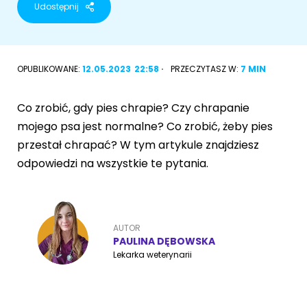
Udostępnij
Akcesoria dla psa
RASY KOTÓW
Kot brytyjski
OPUBLIKOWANE:
12.05.2023
22:58
PRZECZYTASZ W:
7 MIN
RASY PSÓW
Kot syberyjski
Sznaucer miniaturowy
Co zrobić, gdy pies chrapie? Czy chrapanie
Kot perski
mojego psa jest normalne? Co zrobić, żeby pies
Golden retriever
przestał chrapać? W tym artykule znajdziesz
Kot rosyjski niebieski
odpowiedzi na wszystkie te pytania.
Buldog francuski
Owczarek niemiecki
AUTOR
PAULINA DĘBOWSKA
Lekarka weterynarii
Wyszukiwarka ras psów
Przyjazne miejsca
Adopcje