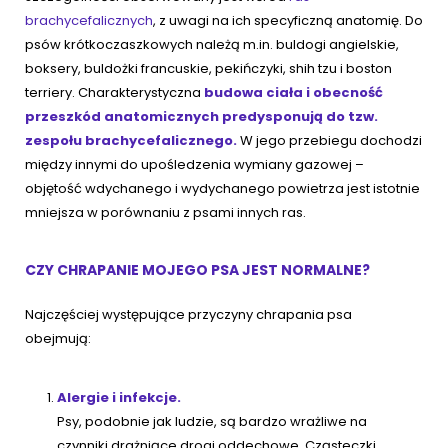
brachycefalicznych
, z uwagi na ich specyficzną anatomię. Do
psów krótkoczaszkowych należą m.in. buldogi angielskie,
boksery, buldożki francuskie, pekińczyki, shih tzu i boston
terriery. Charakterystyczna
budowa ciała i obecność
przeszkód anatomicznych predysponują do tzw.
zespołu brachycefalicznego.
W jego przebiegu dochodzi
między innymi do upośledzenia wymiany gazowej –
objętość wdychanego i wydychanego powietrza jest istotnie
mniejsza w porównaniu z psami innych ras.
CZY CHRAPANIE MOJEGO PSA JEST NORMALNE?
Najczęściej występujące przyczyny chrapania psa
obejmują:
Alergie i infekcje.
Psy, podobnie jak ludzie, są bardzo wrażliwe na
czynniki drażniące drogi oddechowe. Cząsteczki,