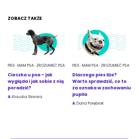
ZOBACZ TAKŻE
PIES
MAM PSA
ZROZUMIEĆ PSA
PIES
MAM PSA
ZROZUMIEĆ PSA
Cieczka u psa – jak
Dlaczego pies liże?
wygląda i jak sobie z nią
Warto sprawdzić, co to
poradzić?
za oznaka w zachowaniu
pupila
A:
Klaudia Skwara
A:
Daria Porębiak