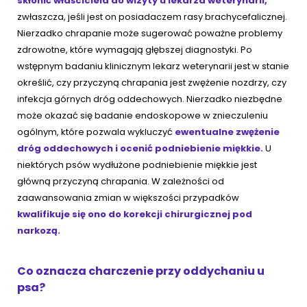
skłonić właściciela do wizyty u lekarza weterynarii,
zwłaszcza, jeśli jest on posiadaczem rasy brachycefalicznej.
Nierzadko chrapanie może sugerować poważne problemy
zdrowotne, które wymagają głębszej diagnostyki. Po
wstępnym badaniu klinicznym lekarz weterynarii jest w stanie
określić, czy przyczyną chrapania jest zwężenie nozdrzy, czy
infekcja górnych dróg oddechowych. Nierzadko niezbędne
może okazać się badanie endoskopowe w znieczuleniu
ogólnym, które pozwala wykluczyć
ewentualne zwężenie
dróg oddechowych i ocenić podniebienie miękkie.
U
niektórych psów wydłużone podniebienie miękkie jest
główną przyczyną chrapania. W zależności od
zaawansowania zmian w większości przypadków
kwalifikuje się ono do korekcji chirurgicznej pod
narkozą
.
Co oznacza charczenie przy oddychaniu u
psa?