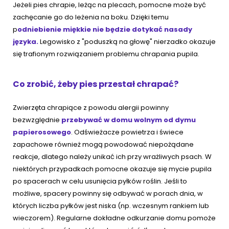
Jeżeli pies chrapie, leżąc na plecach, pomocne może być
zachęcanie go do leżenia na boku. Dzięki temu
p
odniebienie miękkie nie będzie dotykać nasady
języka.
Legowisko z "poduszką na głowę" nierzadko okazuje
się trafionym rozwiązaniem problemu chrapania pupila.
Co zrobić, żeby pies przestał chrapać?
Zwierzęta chrapiące z powodu alergii powinny
bezwzględnie
przebywać w domu wolnym od dymu
papierosowego
. Odświeżacze powietrza i świece
zapachowe również mogą powodować niepożądane
reakcje, dlatego należy unikać ich przy wrażliwych psach. W
niektórych przypadkach pomocne okazuje się mycie pupila
po spacerach w celu usunięcia pyłków roślin. Jeśli to
możliwe, spacery powinny się odbywać w porach dnia, w
których liczba pyłków jest niska (np. wczesnym rankiem lub
wieczorem). Regularne dokładne odkurzanie domu pomoże