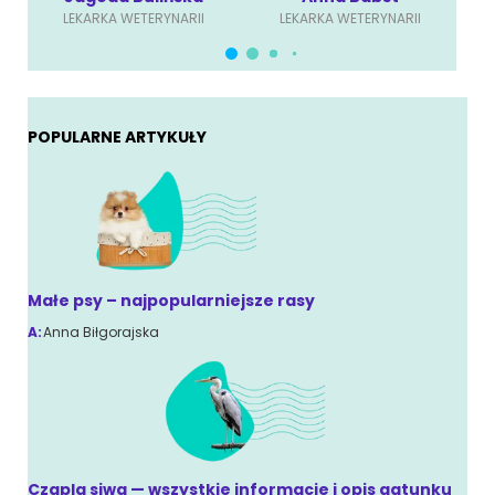
LEKARKA WETERYNARII
LEKARKA WETERYNARII
POPULARNE ARTYKUŁY
Małe psy – najpopularniejsze rasy
A:
Anna Biłgorajska
Czapla siwa — wszystkie informacje i opis gatunku