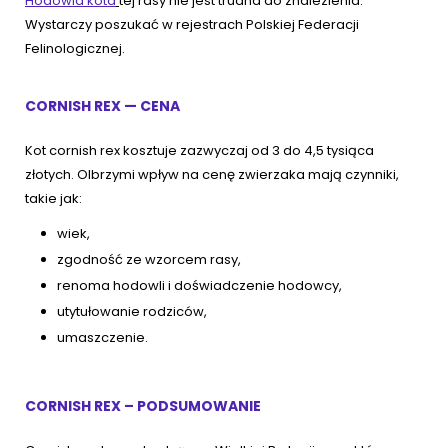
Hodowla kota
tej rasy nie jest trudna do znalezienia.
Wystarczy poszukać w rejestrach Polskiej Federacji
Felinologicznej.
CORNISH REX — CENA
Kot cornish rex kosztuje zazwyczaj od 3 do 4,5 tysiąca
złotych. Olbrzymi wpływ na cenę zwierzaka mają czynniki,
takie jak:
wiek,
zgodność ze wzorcem rasy,
renoma hodowli i doświadczenie hodowcy,
utytułowanie rodziców,
umaszczenie.
CORNISH REX – PODSUMOWANIE