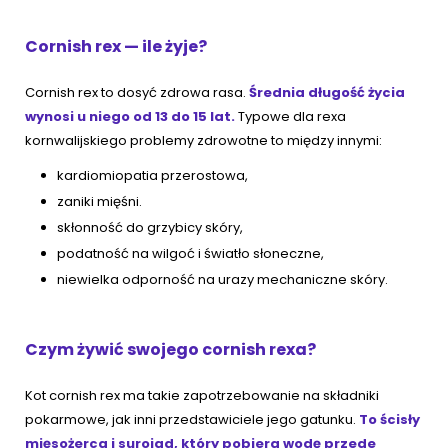
Cornish rex — ile żyje?
Cornish rex to dosyć zdrowa rasa.
Średnia długość życia
wynosi u niego od 13 do 15 lat.
Typowe dla rexa
kornwalijskiego problemy zdrowotne to między innymi:
kardiomiopatia przerostowa,
zaniki mięśni.
skłonność do grzybicy skóry,
podatność na wilgoć i światło słoneczne,
niewielka odporność na urazy mechaniczne skóry.
Czym żywić swojego cornish rexa?
Kot cornish rex ma takie zapotrzebowanie na składniki
pokarmowe, jak inni przedstawiciele jego gatunku.
To ścisły
mięsożerca i surojad, który pobiera wodę przede