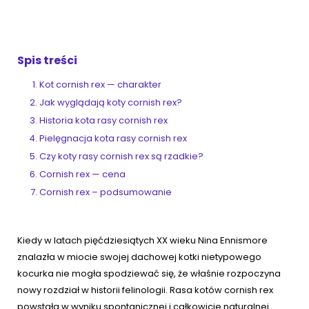
ZoociaLove News
Spis treści
Kot cornish rex — charakter
Jak wyglądają koty cornish rex?
Historia kota rasy cornish rex
Pielęgnacja kota rasy cornish rex
Czy koty rasy cornish rex są rzadkie?
Cornish rex — cena
Cornish rex – podsumowanie
Kiedy w latach pięćdziesiątych XX wieku Nina Ennismore
znalazła w miocie swojej dachowej kotki nietypowego
kocurka nie mogła spodziewać się, że właśnie rozpoczyna
nowy rozdział w historii felinologii. Rasa kotów cornish rex
powstała w wyniku spontanicznej i całkowicie naturalnej