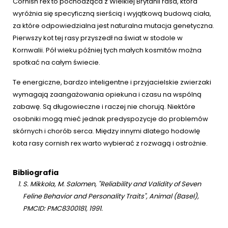
Cornish rex to pochodząca z Wielkiej Brytanii rasa, która
wyróżnia się specyficzną sierścią i wyjątkową budową ciała,
za które odpowiedzialna jest naturalna mutacja genetyczna.
Pierwszy kot tej rasy przyszedł na świat w stodole w
Kornwalii. Pół wieku później tych małych kosmitów można
spotkać na całym świecie.
Te energiczne, bardzo inteligentne i przyjacielskie zwierzaki
wymagają zaangażowania opiekuna i czasu na wspólną
zabawę. Są długowieczne i raczej nie chorują. Niektóre
osobniki mogą mieć jednak predyspozycje do problemów
skórnych i chorób serca. Między innymi dlatego hodowlę
kota rasy cornish rex warto wybierać z rozwagą i ostrożnie.
Bibliografia
S. Mikkola, M. Salomen, "Reliability and Validity of Seven
Feline Behavior and Personality Traits", Animal (Basel),
PMCID: PMC8300181, 1991.