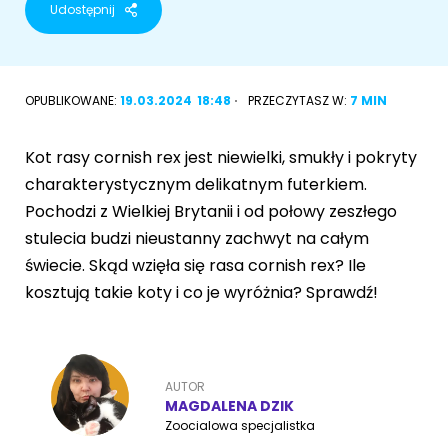
Udostępnij
Akcesoria dla psa
RASY KOTÓW
Kot brytyjski
OPUBLIKOWANE:
19.03.2024
18:48
PRZECZYTASZ W:
7 MIN
RASY PSÓW
Kot syberyjski
Sznaucer miniaturowy
Kot rasy cornish rex jest niewielki, smukły i pokryty
Kot perski
charakterystycznym delikatnym futerkiem.
Golden retriever
Pochodzi z Wielkiej Brytanii i od połowy zeszłego
Kot rosyjski niebieski
stulecia budzi nieustanny zachwyt na całym
Buldog francuski
świecie. Skąd wzięła się rasa cornish rex? Ile
Owczarek niemiecki
kosztują takie koty i co je wyróżnia? Sprawdź!
Wyszukiwarka ras psów
AUTOR
MAGDALENA DZIK
Zoocialowa specjalistka
Przyjazne miejsca
Adopcje