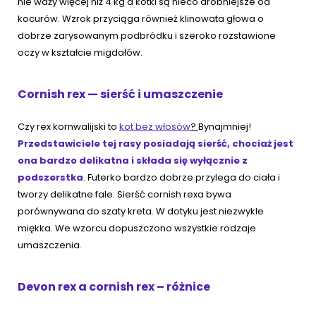
nie waży więcej niż 4 kg a kotki są nieco drobniejsze od
kocurów. Wzrok przyciąga również klinowata głowa o
dobrze zarysowanym podbródku i szeroko rozstawione
oczy w kształcie migdałów.
Cornish rex — sierść i umaszczenie
Czy rex kornwalijski to
kot bez włosów
?
Bynajmniej!
Przedstawiciele tej rasy posiadają sierść, chociaż jest
ona bardzo delikatna i składa się wyłącznie z
podszerstka
. Futerko bardzo dobrze przylega do ciała i
tworzy delikatne fale. Sierść cornish rexa bywa
porównywana do szaty kreta. W dotyku jest niezwykle
miękka. We wzorcu dopuszczono wszystkie rodzaje
umaszczenia.
Devon rex a cornish rex – różnice