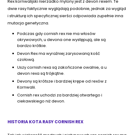
Rex kornwalijski nierzadko mylony jest z devon rexem. Te
dwie rasy faktycznie wyglądają podobnie, jednak za wygląd
i strukturę ich specyficznej sierści odpowiada zupełnie inna
mutacja genetyczna.
Podczas gdy cornish rex nie ma włosów
okrywowych, u devona one występują, ale są
bardzo krótkie.
Devon Rex ma wyraźniej zarysowaną kość
czołową.
Uszy cornish rexa są zakończone owalnie, a u
devon rexa są trójkątne.
Devony są krótsze i bardziej krępe od rexów z
Kornwalii.
Cornish rex uchodzi za bardziej otwartego i
ciekawskiego niż devon.
HISTORIA KOTA RASY CORNISH REX