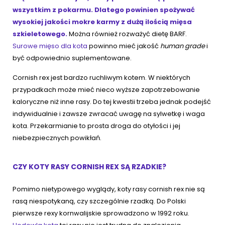
wszystkim z pokarmu. Dlatego powinien spożywać
wysokiej jakości mokre karmy z dużą ilością mięsa
szkieletowego.
Można również rozważyć dietę BARF.
Surowe mięso dla kota
powinno mieć jakość
human grade
i
być odpowiednio suplementowane.
Cornish rex jest bardzo ruchliwym kotem. W niektórych
przypadkach może mieć nieco wyższe zapotrzebowanie
kaloryczne niż inne rasy. Do tej kwestii trzeba jednak podejść
indywidualnie i zawsze zwracać uwagę na sylwetkę i waga
kota. Przekarmianie to prosta droga do otyłości i jej
niebezpiecznych powikłań.
CZY KOTY RASY CORNISH REX SĄ RZADKIE?
Pomimo nietypowego wyglądy, koty rasy cornish rex nie są
rasą niespotykaną, czy szczególnie rzadką. Do Polski
pierwsze rexy kornwalijskie sprowadzono w 1992 roku.