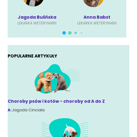
Jagoda Bulińska
Anna Babst
LEKARKA WETERYNARII
LEKARKA WETERYNARII
POPULARNE ARTYKUŁY
Choroby psów i kotów - choroby od A do Z
A:
Jagoda Cinciała