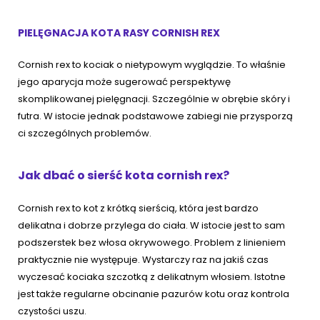
PIELĘGNACJA KOTA RASY CORNISH REX
Cornish rex to kociak o nietypowym wyglądzie. To właśnie
jego aparycja może sugerować perspektywę
skomplikowanej pielęgnacji. Szczególnie w obrębie skóry i
futra. W istocie jednak podstawowe zabiegi nie przysporzą
ci szczególnych problemów.
Jak dbać o sierść kota cornish rex?
Cornish rex to kot z krótką sierścią, która jest bardzo
delikatna i dobrze przylega do ciała. W istocie jest to sam
podszerstek bez włosa okrywowego. Problem z linieniem
praktycznie nie występuje. Wystarczy raz na jakiś czas
wyczesać kociaka szczotką z delikatnym włosiem. Istotne
jest także regularne obcinanie pazurów kotu oraz kontrola
czystości uszu.