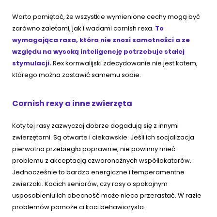
Warto pamiętać, że wszystkie wymienione cechy mogą być
zarówno zaletami, jak i wadami cornish rexa.
To
wymagająca rasa, która nie znosi samotności a ze
względu na wysoką inteligencję potrzebuje stałej
stymulacji.
Rex kornwalijski zdecydowanie nie jest kotem,
którego można zostawić samemu sobie.
Cornish rexy a inne zwierzęta
Koty tej rasy zazwyczaj dobrze dogadują się z innymi
zwierzętami. Są otwarte i ciekawskie. Jeśli ich socjalizacja
pierwotna przebiegła poprawnie, nie powinny mieć
problemu z akceptacją czworonożnych współlokatorów.
Jednocześnie to bardzo energiczne i temperamentne
zwierzaki. Kocich seniorów, czy rasy o spokojnym
usposobieniu ich obecność może nieco przerastać. W razie
problemów pomoże ci
koci behawiorysta.