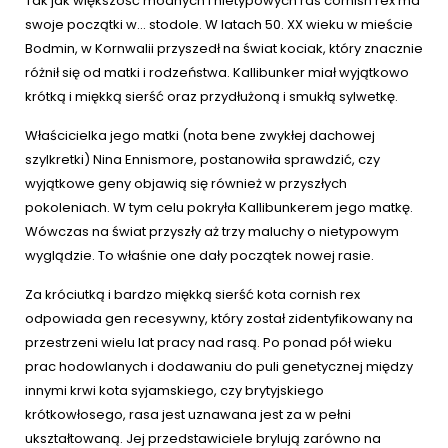
Tak jak większość modnych i nietypowych ras cornish rex ma
swoje początki w... stodole. W latach 50. XX wieku w mieście
Bodmin, w Kornwalii przyszedł na świat kociak, który znacznie
różnił się od matki i rodzeństwa. Kallibunker miał wyjątkowo
krótką i miękką sierść oraz przydłużoną i smukłą sylwetkę.
Właścicielka jego matki (nota bene zwykłej dachowej
szylkretki) Nina Ennismore, postanowiła sprawdzić, czy
wyjątkowe geny objawią się również w przyszłych
pokoleniach. W tym celu pokryła Kallibunkerem jego matkę.
Wówczas na świat przyszły aż trzy maluchy o nietypowym
wyglądzie. To właśnie one dały początek nowej rasie.
Za króciutką i bardzo miękką sierść kota cornish rex
odpowiada gen recesywny, który został zidentyfikowany na
przestrzeni wielu lat pracy nad rasą. Po ponad pół wieku
prac hodowlanych i dodawaniu do puli genetycznej między
innymi krwi kota syjamskiego, czy brytyjskiego
krótkowłosego, rasa jest uznawana jest za w pełni
ukształtowaną. Jej przedstawiciele brylują zarówno na