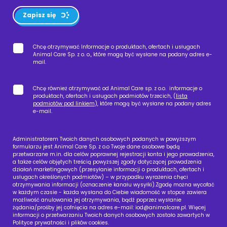
Zapisz się
Chcę otrzymywać Informacje o produktach, ofertach i usługach
Animal Care Sp. z o. o., które mogą być wysłane na podany adres e-
mail.
Chcę również otrzymywać od Animal Care sp. z o.o. informacje o
produktach, ofertach i usługach podmiotów trzecich, (
lista
podmiotów pod linkiem
), które mogą być wysłane na podany adres
e-mail.
Administratorem Twoich danych osobowych podanych w powyższym
formularzu jest Animal Care Sp. z o.o Twoje dane osobowe będą
przetwarzane m.in. dla celów poprawnej rejestracji konta i jego prowadzenia,
a także celów objętych treścią powyższej zgody dotyczącej prowadzenia
działań marketingowych (przesyłanie informacji o produktach, ofertach i
usługach określonych podmiotów) – w przypadku wyrażenia chęci
otrzymywania informacji (oznaczenie kanału wysyłki).Zgodę można wycofać
w każdym czasie - każda wysłana do Ciebie wiadomość w stopce zawiera
możliwość anulowania jej otrzymywania, bądź poprzez wysłanie
żądania/prośby jej cofnięcia na adres e-mail:
iod@animalcare.pl
. Więcej
informacji o przetwarzaniu Twoich danych osobowych zostało zawartych w
Polityce prywatności i plików cookies.