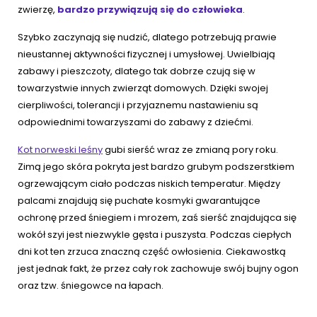
zwierzę,
bardzo przywiązują się do człowieka
.
Szybko zaczynają się nudzić, dlatego potrzebują prawie
nieustannej aktywności fizycznej i umysłowej. Uwielbiają
zabawy i pieszczoty, dlatego tak dobrze czują się w
towarzystwie innych zwierząt domowych. Dzięki swojej
cierpliwości, tolerancji i przyjaznemu nastawieniu są
odpowiednimi towarzyszami do zabawy z dziećmi.
Kot norweski leśny
gubi sierść wraz ze zmianą pory roku.
Zimą jego skóra pokryta jest bardzo grubym podszerstkiem
ogrzewającym ciało podczas niskich temperatur. Między
palcami znajdują się puchate kosmyki gwarantujące
ochronę przed śniegiem i mrozem, zaś sierść znajdująca się
wokół szyi jest niezwykle gęsta i puszysta. Podczas ciepłych
dni kot ten zrzuca znaczną część owłosienia. Ciekawostką
jest jednak fakt, że przez cały rok zachowuje swój bujny ogon
oraz tzw. śniegowce na łapach.