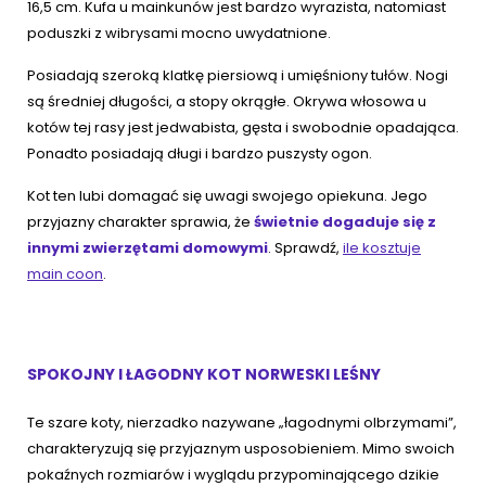
16,5 cm. Kufa u mainkunów jest bardzo wyrazista, natomiast
poduszki z wibrysami mocno uwydatnione.
Posiadają szeroką klatkę piersiową i umięśniony tułów. Nogi
są średniej długości, a stopy okrągłe. Okrywa włosowa u
kotów tej rasy jest jedwabista, gęsta i swobodnie opadająca.
Ponadto posiadają długi i bardzo puszysty ogon.
Kot ten lubi domagać się uwagi swojego opiekuna. Jego
przyjazny charakter sprawia, że
świetnie dogaduje się z
innymi zwierzętami domowymi
. Sprawdź,
ile kosztuje
main coon
.
SPOKOJNY I ŁAGODNY KOT NORWESKI LEŚNY
Te szare koty, nierzadko nazywane
„łagodnymi olbrzymami”,
charakteryzują się przyjaznym usposobieniem. Mimo swoich
pokaźnych rozmiarów i wyglądu przypominającego dzikie