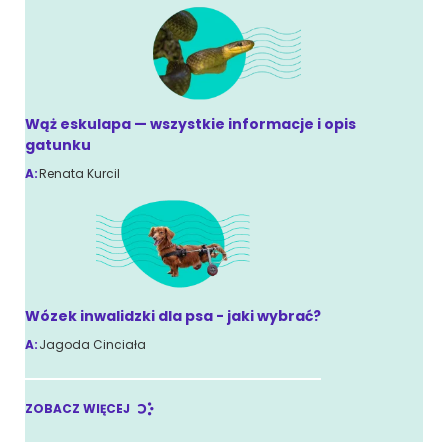
Wąż eskulapa — wszystkie informacje i opis
gatunku
A:
Renata Kurcil
Wózek inwalidzki dla psa - jaki wybrać?
A:
Jagoda Cinciała
ZOBACZ WIĘCEJ