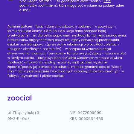
produktach, ofertach i usługach podmiotów trzecich, (
lista
podmiotów pod linkiem
), które mogą być wysłane na podany adres
e-mail.
Administratorem Twoich danych osobowych podanych w powyższym
formularzu jest Animal Care Sp. z o.o Twoje dane osobowe będą
przetwarzane m.in. dla celów poprawnej rejestracji konta i jego prowadzenia,
a także celów objętych treścią powyższej zgody dotyczącej prowadzenia
działań marketingowych (przesyłanie informacji o produktach, ofertach i
usługach określonych podmiotów) – w przypadku wyrażenia chęci
otrzymywania informacji (oznaczenie kanału wysyłki).Zgodę można wycofać
w każdym czasie - każda wysłana do Ciebie wiadomość w stopce zawiera
możliwość anulowania jej otrzymywania, bądź poprzez wysłanie
żądania/prośby jej cofnięcia na adres e-mail:
iod@animalcare.pl
. Więcej
informacji o przetwarzaniu Twoich danych osobowych zostało zawartych w
Polityce prywatności i plików cookies.
ul. Zbąszyńska 3
NIP: 9472006090
91-341 Łódź
KRS: 0000934469