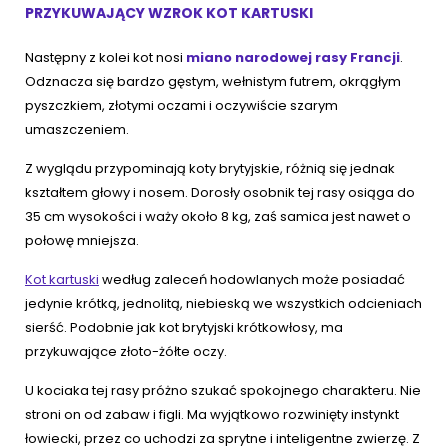
PRZYKUWAJĄCY WZROK KOT KARTUSKI
Następny z kolei kot nosi
miano narodowej rasy Francji
.
Odznacza się bardzo gęstym, wełnistym futrem, okrągłym
pyszczkiem, złotymi oczami i oczywiście szarym
umaszczeniem.
Z wyglądu przypominają koty brytyjskie, różnią się jednak
kształtem głowy i nosem. Dorosły osobnik tej rasy osiąga do
35 cm wysokości i waży około 8 kg, zaś samica jest nawet o
połowę mniejsza.
Kot kartuski
według zaleceń hodowlanych może posiadać
jedynie krótką, jednolitą, niebieską we wszystkich odcieniach
sierść. Podobnie jak kot brytyjski krótkowłosy, ma
przykuwające złoto-żółte oczy.
U kociaka tej rasy próżno szukać spokojnego charakteru. Nie
stroni on od zabaw i figli. Ma wyjątkowo rozwinięty instynkt
łowiecki, przez co uchodzi za sprytne i inteligentne zwierzę. Z