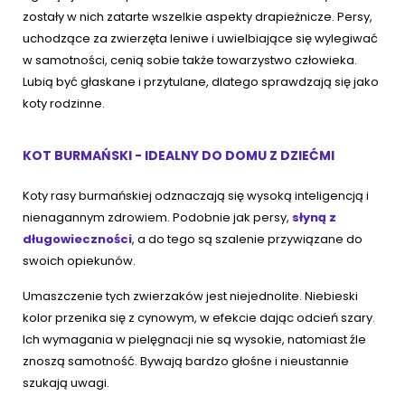
zostały w nich zatarte wszelkie aspekty drapieżnicze. Persy,
uchodzące za zwierzęta leniwe i uwielbiające się wylegiwać
w samotności, cenią sobie także towarzystwo człowieka.
Lubią być głaskane i przytulane, dlatego sprawdzają się jako
koty rodzinne.
KOT BURMAŃSKI - IDEALNY DO DOMU Z DZIEĆMI
Koty rasy burmańskiej odznaczają się wysoką inteligencją i
nienagannym zdrowiem. Podobnie jak persy,
słyną z
długowieczności
, a do tego są szalenie przywiązane do
swoich opiekunów.
Umaszczenie tych zwierzaków jest niejednolite. Niebieski
kolor przenika się z cynowym, w efekcie dając odcień szary.
Ich wymagania w pielęgnacji nie są wysokie, natomiast źle
znoszą samotność. Bywają bardzo głośne i nieustannie
szukają uwagi.