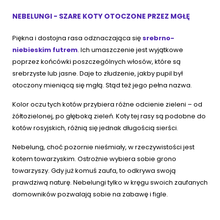
NEBELUNGI - SZARE KOTY OTOCZONE PRZEZ MGŁĘ
Piękna i dostojna rasa odznaczająca się
srebrno-
niebieskim futrem
. Ich umaszczenie jest wyjątkowe
poprzez końcówki poszczególnych włosów, które są
srebrzyste lub jasne. Daje to złudzenie, jakby pupil był
otoczony mieniącą się mgłą. Stąd też jego pełna nazwa.
Kolor oczu tych kotów przybiera różne odcienie zieleni – od
żółtozielonej, po głęboką zieleń. Koty tej rasy są podobne do
kotów rosyjskich, różnią się jednak długością sierści.
Nebelung, choć pozornie nieśmiały, w rzeczywistości jest
kotem towarzyskim. Ostrożnie wybiera sobie grono
towarzyszy. Gdy już komuś zaufa, to odkrywa swoją
prawdziwą naturę. Nebelungi tylko w kręgu swoich zaufanych
domowników pozwalają sobie na zabawę i figle.