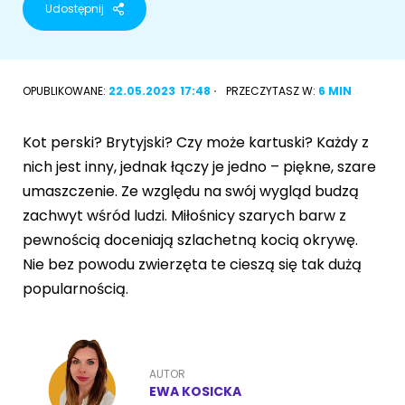
Udostępnij
Akcesoria dla psa
RASY KOTÓW
Kot brytyjski
OPUBLIKOWANE:
22.05.2023
17:48
PRZECZYTASZ W:
6 MIN
RASY PSÓW
Kot syberyjski
Sznaucer miniaturowy
Kot perski? Brytyjski? Czy może kartuski? Każdy z
Kot perski
nich jest inny, jednak łączy je jedno – piękne, szare
Golden retriever
umaszczenie. Ze względu na swój wygląd budzą
Kot rosyjski niebieski
zachwyt wśród ludzi. Miłośnicy szarych barw z
Buldog francuski
pewnością doceniają szlachetną kocią okrywę.
Owczarek niemiecki
Nie bez powodu zwierzęta te cieszą się tak dużą
popularnością.
Wyszukiwarka ras psów
AUTOR
EWA KOSICKA
Przyjazne miejsca
Adopcje