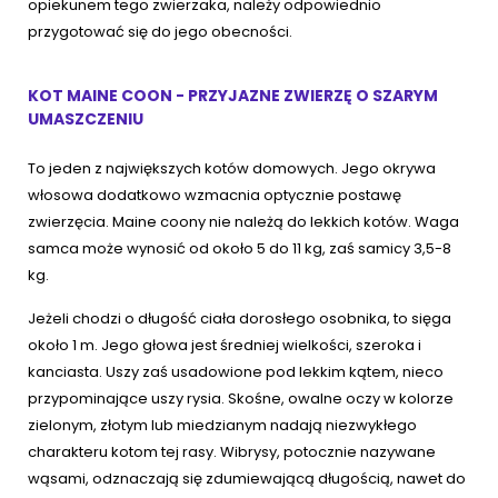
opiekunem tego zwierzaka, należy odpowiednio
przygotować się do jego obecności.
KOT MAINE COON - PRZYJAZNE ZWIERZĘ O SZARYM
UMASZCZENIU
To jeden z największych kotów domowych. Jego okrywa
włosowa dodatkowo wzmacnia optycznie postawę
zwierzęcia. Maine coony nie należą do lekkich kotów. Waga
samca może wynosić od około 5 do 11 kg, zaś samicy 3,5-8
kg.
Jeżeli chodzi o długość ciała dorosłego osobnika, to sięga
około 1 m. Jego głowa jest średniej wielkości, szeroka i
kanciasta. Uszy zaś usadowione pod lekkim kątem, nieco
przypominające uszy rysia. Skośne, owalne oczy w kolorze
zielonym, złotym lub miedzianym nadają niezwykłego
charakteru kotom tej rasy. Wibrysy, potocznie nazywane
wąsami, odznaczają się zdumiewającą długością, nawet do