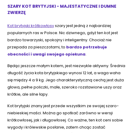
SZARY KOT BRYTYJSKI - MAJESTATYCZNE I DUMNE
ZWIERZĘ
Kot brytyjski krótkowłosy
szary jest jedną z najbardziej
popularnych ras w Polsce. Nic dziwnego, gdyż ten kot jest
bardzo towarzyski, spokojny i inteligentny. Chociaż nie
przepada za pieszczotami, to
bardzo potrzebuje
obecności i uwagi swojego opiekuna
.
Będąc jeszcze małym kotem, jest niezwykle aktywny. Średnia
długość życia kota brytyjskiego wynosi 12 lat, a waga waha
się między 4 a 9 kg. Jego charakterystyczną cechą jest duża
głowa, pełne policzki, małe, szeroko rozstawione uszy oraz
krótkie, ale silne łapy.
Kot brytyjski znany jest przede wszystkim ze swojej szaro-
niebieskiej maści. Można go spotkać zarówno w wersji
krótkowłosej, jak i długowłosej. Co ważne, ten kot ceni sobie
wygody i królewskie posłanie, zatem chcąc zostać