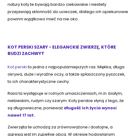
natury koty te bywają bardzo ciekawskie i niestety
przejawiają skłonność do ucieczek, dlatego ich opiekunowie
powinni wyjątkowo mieć na nie oko.
KOT PERSKI SZARY - ELEGANCKIE ZWIERZĘ, KTÓRE
BUDZI ZACHWYT
Kot perski
to jedna z najpopularniejszych ras. Miękka, długa
okrywa, duże i wyraźne oczy, a także spłaszczony pyszczek,
to ich charakterystyczne cechy.
Rasa ta występuje w rożnych umaszczeniach, m.in. białym,
niebieskim, rudym czy szarym. Koty perskie słyną z tego, że
są długowieczne, ponieważ
długość ich życia wynosi
nawet 17 lat.
Zwierzęta te uchodzą za zrównoważone i dostojne, a
agresja jest im zupełnie obca. W okresie hodowlanym