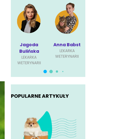
Jagoda
Anna Babst
Karolina
P
Bulińska
LEKARKA
Ściubisz
Dę
WETERYNARII
LEKARKA
LEKARKA
L
WETERYNARII
WETERYNARII
WET
POPULARNE ARTYKUŁY