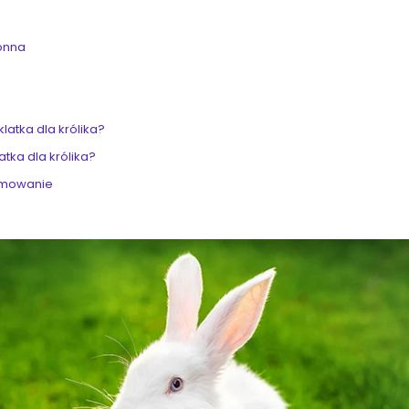
ronna
latka dla królika?
tka dla królika?
sumowanie