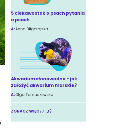
5 ciekawostek o psach pytania
o psach
A:
Anna Biłgorajska
Akwarium słonowodne - jak
założyć akwarium morskie?
A:
Olga Tomaszewska
ZOBACZ WIĘCEJ
ą