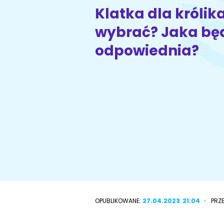
Klatka dla królik
wybrać? Jaka bę
Wyszukiwarka ras psów
Przyjazne miejsca
odpowiednia?
OPUBLIKOWANE:
27.04.2023
21:04
PRZ