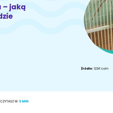
Akcesoria dla
Owczarek
a – jaką
Akcesoria dla kota
psa
niemiecki
dzie
Adopcje
ZoociaLove News
Źródło:
123rf.com
ECZYTASZ W:
5 MIN