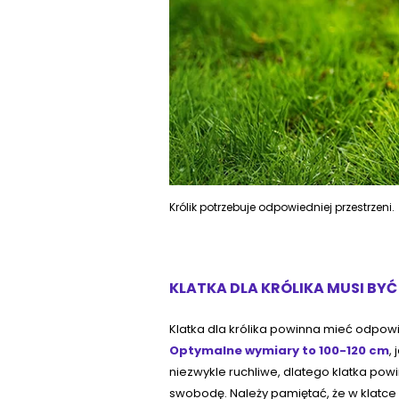
Królik potrzebuje odpowiedniej przestrzeni.
KLATKA DLA KRÓLIKA MUSI BY
Klatka dla królika powinna mieć odpowi
Optymalne wymiary to 100-120 cm
,
niezwykle ruchliwe, dlatego klatka pow
swobodę. Należy pamiętać, że w klatce m