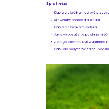
Spis treści
Klatka dla królika musi być przest
Drewniany domek dla królika
Klatka dla królika miniaturki
Jakie wyposażenie powinna mieć k
Z czego powinna być wykonana kla
Klatki dla małych zwierząt - pod