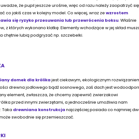
uwadze, że pupil jeszcze urośnie, więc od razu należy zaopatrzyć si
wać co jakiś czas w kolejny model. Co więcej, wraz ze
wzrostem
awia się ryzyko przesuwania lub przewrócenia boksu
. Właśnie
ów, z których wykonano klatkę. Elementy wchodzące w jej skład musz
ęta chętnie lubią podgryzać np. szczebelki.
KA
iany domek dla królika
jest ciekawym, ekologicznym rozwiązanie
akości drewna jodłowego bądź sosnowego, zaś dach jest wodoodpor
any element, zwłaszcza, że chcemy zapewnić zwierzakowi
lika przed innymi zwierzętami, a jednocześnie umożliwia nam
. Taka
drewniana konstrukcja
najczęściej posiada co najmniej dw
ólik może swobodnie się przemieszczać.
RKI