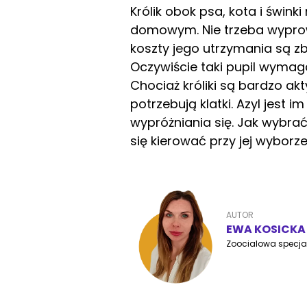
Królik obok psa, kota i śwink
domowym. Nie trzeba wyprow
koszty jego utrzymania są z
Oczywiście taki pupil wyma
Chociaż króliki są bardzo ak
potrzebują klatki. Azyl jest 
wypróżniania się. Jak wybr
się kierować przy jej wyborz
AUTOR
EWA KOSICKA
Zoocialowa specjal