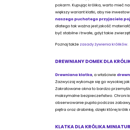
pokarm. Kupując królika, warto mieć na 
większy wariant klatki, aby nie inwesto
naszego puchatego przyjaciela poj
dlatego tak ważna jest jakość materiał
być stabilne i trwałe, gdyż takie zwierz
Poznaj także
zasady żywienia królików
.
DREWNIANY DOMEK DLA KRÓLI
Drewniana klatka
, a właściwie
drewn
Zazwyczaj wykonuje się go wysokiej j
Zakratowane okna to bardzo przemyśl
maksymalne bezpieczeństwo. Chroni kró
obserwowanie pupila podczas zabawy
piętra oraz drabinkę, dzięki której kr
KLATKA DLA KRÓLIKA MINIATU