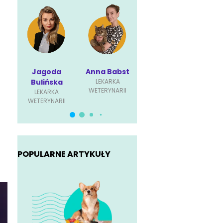
Jagoda
Anna Babst
Karolina
P
Bulińska
LEKARKA
Ściubisz
Dę
WETERYNARII
LEKARKA
LEKARKA
L
WETERYNARII
WETERYNARII
WET
POPULARNE ARTYKUŁY