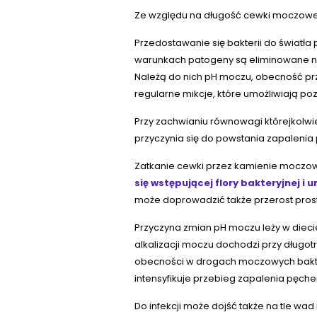
Ze względu na długość cewki moczowe
Przedostawanie się bakterii do światł
warunkach patogeny są eliminowane 
Należą do nich pH moczu, obecność pr
regularne mikcje, które umożliwiają p
Przy zachwianiu równowagi którejkolwie
przyczynia się do powstania zapalen
Zatkanie cewki przez kamienie moczo
się wstępującej flory bakteryjnej i 
może doprowadzić także przerost pros
Przyczyna zmian pH moczu leży w diecie
alkalizacji moczu dochodzi przy długo
obecności w drogach moczowych bakteri
intensyfikuje przebieg zapalenia pęche
Do infekcji może dojść także na tle w