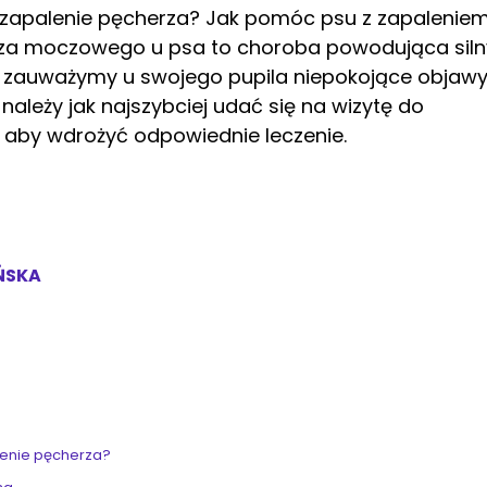
 zapalenie pęcherza? Jak pomóc psu z zapalenie
rza moczowego u psa to choroba powodująca siln
li zauważymy u swojego pupila niepokojące objaw
leży jak najszybciej udać się na wizytę do
, aby wdrożyć odpowiednie leczenie.
ŃSKA
lenie pęcherza?