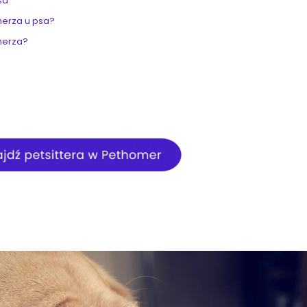
psa
herza u psa?
herza?