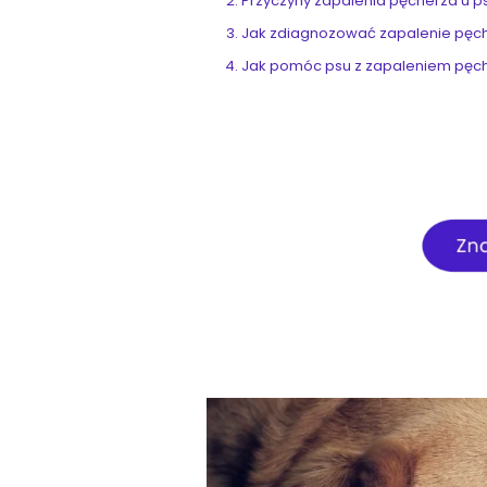
Przyczyny zapalenia pęcherza u 
Jak zdiagnozować zapalenie pęc
Jak pomóc psu z zapaleniem pęc