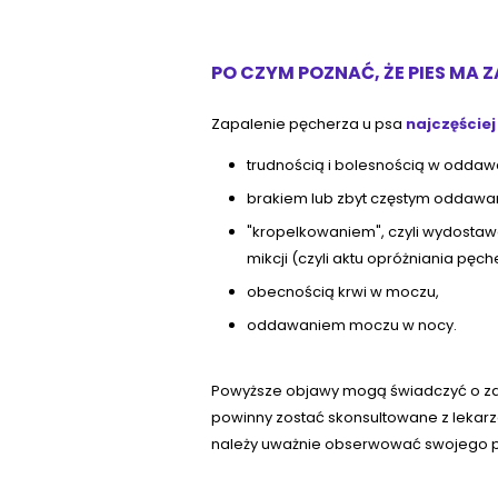
PO CZYM POZNAĆ, ŻE PIES MA 
Zapalenie pęcherza u psa
najczęściej
trudnością i bolesnością w odda
brakiem lub zbyt częstym oddaw
"kropelkowaniem", czyli wydosta
mikcji (czyli aktu opróżniania p
obecnością krwi w moczu,
oddawaniem moczu w nocy.
Powyższe objawy mogą świadczyć o za
powinny zostać skonsultowane z lekarze
należy uważnie obserwować swojego ps