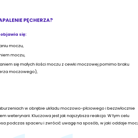
ZAPALENIE PĘCHERZA?
 objawia się:
waniu moczu,
aniem moczu,
waniem się małych ilości moczu z cewki moczowej pomimo braku
ęcherza moczowego),
burzeniach w obrębie układu moczowo-płciowego i bezzwłocznie
m weterynarii. Kluczowa jest jak najszybsza reakcja. W tym celu
a podczas spaceru i zwrócić uwagę na sposób, w jaki oddaje moc