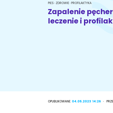
PIES
ZDROWIE
PROFILAKTYKA
Zapalenie pęcher
leczenie i profila
Wyszukiwarka ras psów
Przyjazne miejsca
OPUBLIKOWANE:
04.05.2023
14:26
PRZ