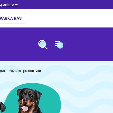
OPIEKA NAD ZWIERZĘTAMI
ÓW
ARIOWE
ENNA
a – leczenie i profilaktyka
i
ki
niebieski