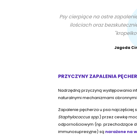
Psy cierpiące na ostre zapale
ilościach oraz bezskuteczni
"kropelk
Jagoda Ci
PRZYCZYNY ZAPALENIA PĘCHER
Nadrzędną przyczyną występowania in
naturalnymi mechanizmami obronnymi
Zapalenie pęcherza u psa najczęściej 
Staphylococcus spp.
) przez cewkę moc
odpornościowym (np. przechodzące dług
immunosupresyjne) są
narażone na 