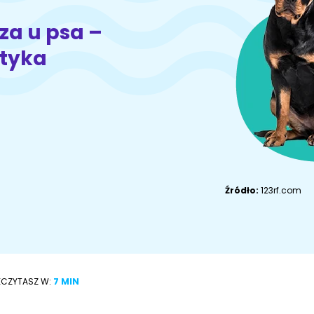
Akcesoria dla
Owczarek
Akcesoria dla kota
psa
niemiecki
za u psa –
ktyka
Adopcje
ZoociaLove News
Źródło:
123rf.com
ECZYTASZ W:
7 MIN