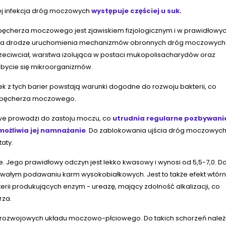
j infekcja dróg moczowych
występuje częściej u suk.
a pęcherza moczowego jest zjawiskiem fizjologicznym i w prawidłowy
na drodze uruchomienia mechanizmów obronnych dróg moczowych
zeciwciał, warstwa izolująca w postaci mukopolisacharydów oraz
ozbycie się mikroorganizmów.
k z tych barier powstają warunki dogodne do rozwoju bakterii, co
ia pęcherza moczowego.
we prowadzi do zastoju moczu, co
utrudnia regularne pozbywani
umożliwia jej namnażanie
. Do zablokowania ujścia dróg moczowyc
taty.
. Jego prawidłowy odczyn jest lekko kwasowy i wynosi od 5,5-7,0. D
trwałym podawaniu karm wysokobiałkowych. Jest to także efekt wtór
i produkujących enzym - ureazę, mający zdolność alkalizacji, co
rza.
ad rozwojowych układu moczowo-płciowego. Do takich schorzeń nale