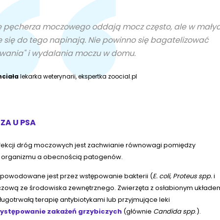
nie pęcherza moczowego oddają mocz często, ale w mały
e się do tego napinają. Nie powinno się bagatelizować
owania" i wydalania moczu w domu.
nciała
lekarka weterynarii, ekspertka zoocial.pl
ZA U PSA
fekcji dróg moczowych jest zachwianie równowagi pomiędzy
 organizmu a obecnością patogenów.
spowodowane jest przez wstępowanie bakterii (
E. coli, Proteus spp.
i
zową ze środowiska zewnętrznego. Zwierzęta z osłabionym układe
otrwałą terapię antybiotykami lub przyjmujące leki
występowanie
zakażeń grzybiczych
(głównie
Candida spp
.).