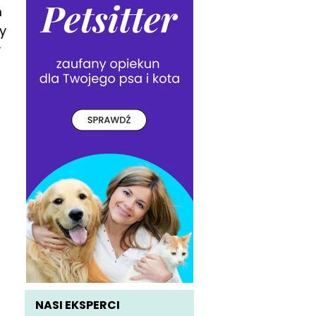
m
y
y
NASI EKSPERCI