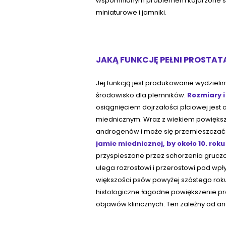
wspomnianym problemem kojarzone są j
miniaturowe i jamniki.
JAKĄ FUNKCJĘ PEŁNI PROSTATA
Jej funkcją jest produkowanie wydziel
środowisko dla plemników.
Rozmiary i 
osiągnięciem dojrzałości płciowej jest
miednicznym. Wraz z wiekiem powiększ
androgenów i może się przemieszcza
jamie miednicznej, by około 10. roku
przyspieszone przez schorzenia gruczo
ulega rozrostowi i przerostowi pod w
większości psów powyżej szóstego roku 
histologiczne łagodne powiększenie p
objawów klinicznych. Ten zależny od 