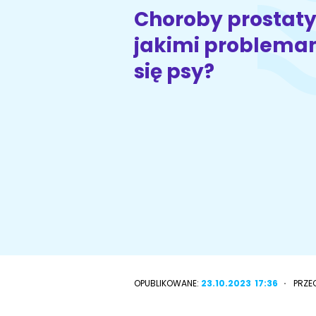
Choroby prostaty
jakimi problema
Wyszukiwarka ras psów
Przyjazne miejsca
się psy?
OPUBLIKOWANE:
23.10.2023
17:36
PRZE