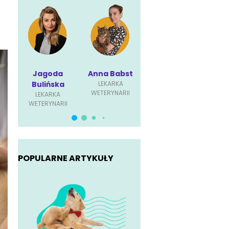
Jagoda
Anna Babst
Karolina
P
Bulińska
LEKARKA
Ściubisz
Dę
WETERYNARII
LEKARKA
LEKARKA
L
WETERYNARII
WETERYNARII
WET
POPULARNE ARTYKUŁY