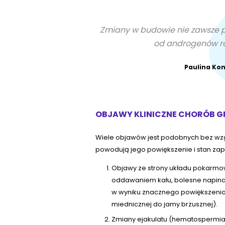
Zmiany w budowie nie zawsze p
od androgenów ro
Paulina Ko
OBJAWY KLINICZNE CHORÓB 
Wiele objawów jest podobnych bez wzgl
powodują jego powiększenie i stan zap
Objawy ze strony układu pokarmow
oddawaniem kału, bolesne napinani
w wyniku znacznego powiększenia 
miednicznej do jamy brzusznej).
Zmiany ejakulatu (hematospermia,