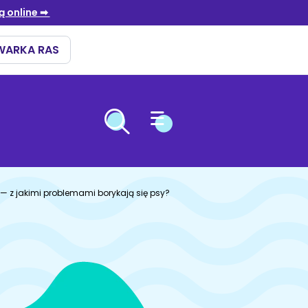
OPIEKA NAD ZWIERZĘTAMI
ÓW
ARIOWE
ENNA
— z jakimi problemami borykają się psy?
i
ki
niebieski