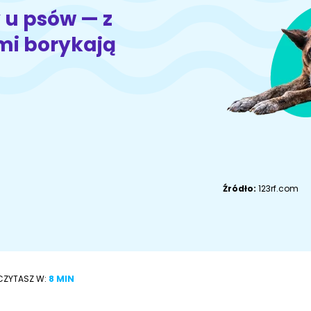
Akcesoria dla
Owczarek
 u psów — z
Akcesoria dla kota
psa
niemiecki
mi borykają
Adopcje
ZoociaLove News
Źródło:
123rf.com
CZYTASZ W:
8 MIN