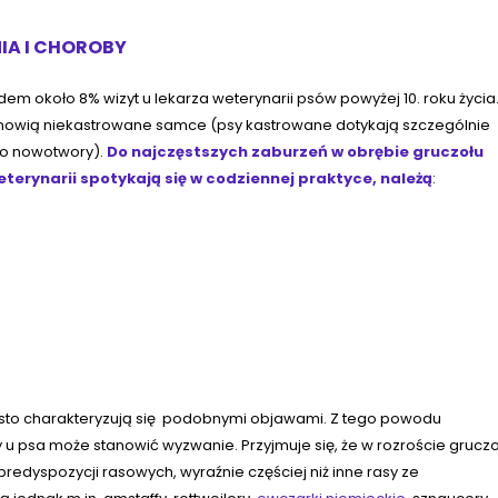
IA I CHOROBY
 około 8% wizyt u lekarza weterynarii psów powyżej 10. roku życia
anowią niekastrowane samce (psy kastrowane dotykają szczególnie
go nowotwory).
Do najczęstszych zaburzeń w obrębie gruczołu
terynarii spotykają się w codziennej praktyce, należą
:
to charakteryzują się podobnymi objawami. Z tego powodu
u psa może stanowić wyzwanie. Przyjmuje się, że w rozroście gruczo
edyspozycji rasowych, wyraźnie częściej niż inne rasy ze