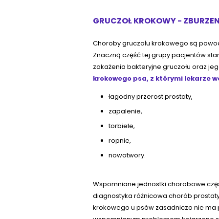
GRUCZOŁ KROKOWY - ZBURZEN
Choroby gruczołu krokowego są powodem
Znaczną część tej grupy pacjentów st
zakażenia bakteryjne gruczołu oraz je
krokowego psa, z którymi lekarze we
łagodny przerost prostaty,
zapalenie,
torbiele,
ropnie,
nowotwory.
Wspomniane jednostki chorobowe częs
diagnostyka różnicowa chorób prostaty 
krokowego u psów zasadniczo nie ma pr