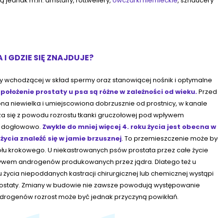
ednak m.in. amstaffy, rottweilery,
owczarki niemieckie
, sznaucery
 I GDZIE SIĘ ZNAJDUJE?
iny wchodzącej w skład spermy oraz stanowiącej nośnik i optymalne
położenie prostaty u psa są różne w zależności od wieku.
Przed
 ona niewielka i umiejscowiona dobrzusznie od prostnicy, w kanale
a się z powodu rozrostu tkanki gruczołowej pod wpływem
ć dogłowowo.
Zwykle do mniej więcej 4. roku życia jest obecna w
 życia znaleźć się w jamie brzusznej
. To przemieszczenie może by
łu krokowego. U niekastrowanych psów prostata przez całe życie
pływem androgenów produkowanych przez jądra. Dlatego też u
życia niepoddanych kastracji chirurgicznej lub chemicznej wystąpi
rostaty. Zmiany w budowie nie zawsze powodują występowanie
androgenów rozrost może być jednak przyczyną powikłań.