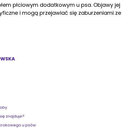
zołem płciowym dodatkowym u psa. Objawy jej
yficzne i mogą przejawiać się zaburzeniami ze
OWSKA
roby
 się znajduje?
u krokowego u psów