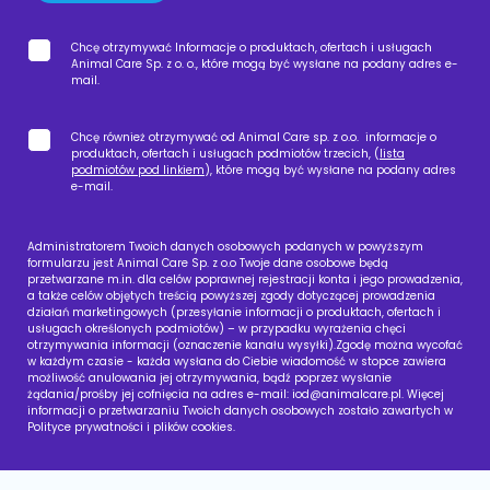
Chcę otrzymywać Informacje o produktach, ofertach i usługach
Animal Care Sp. z o. o., które mogą być wysłane na podany adres e-
mail.
Chcę również otrzymywać od Animal Care sp. z o.o. informacje o
produktach, ofertach i usługach podmiotów trzecich, (
lista
podmiotów pod linkiem
), które mogą być wysłane na podany adres
e-mail.
Administratorem Twoich danych osobowych podanych w powyższym
formularzu jest Animal Care Sp. z o.o Twoje dane osobowe będą
przetwarzane m.in. dla celów poprawnej rejestracji konta i jego prowadzenia,
a także celów objętych treścią powyższej zgody dotyczącej prowadzenia
działań marketingowych (przesyłanie informacji o produktach, ofertach i
usługach określonych podmiotów) – w przypadku wyrażenia chęci
otrzymywania informacji (oznaczenie kanału wysyłki).Zgodę można wycofać
w każdym czasie - każda wysłana do Ciebie wiadomość w stopce zawiera
możliwość anulowania jej otrzymywania, bądź poprzez wysłanie
żądania/prośby jej cofnięcia na adres e-mail:
iod@animalcare.pl
. Więcej
informacji o przetwarzaniu Twoich danych osobowych zostało zawartych w
Polityce prywatności i plików cookies.