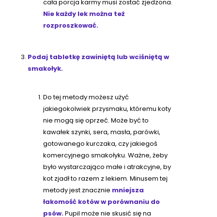
cała porcja karmy musi zostać zjedzona.
Nie każdy lek można też
rozproszkować.
Podaj tabletkę zawiniętą lub wciśniętą w
smakołyk.
Do tej metody możesz użyć
jakiegokolwiek przysmaku, któremu koty
nie mogą się oprzeć. Może być to
kawałek szynki, sera, masła, parówki,
gotowanego kurczaka, czy jakiegoś
komercyjnego smakołyku. Ważne, żeby
było wystarczająco małe i atrakcyjne, by
kot zjadł to razem z lekiem. Minusem tej
metody jest znacznie
mniejsza
łakomość kotów w porównaniu do
psów.
Pupil może nie skusić się na