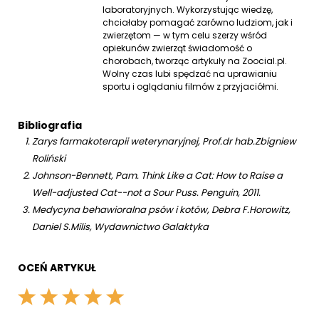
laboratoryjnych. Wykorzystując wiedzę,
chciałaby pomagać zarówno ludziom, jak i
zwierzętom — w tym celu szerzy wśród
opiekunów zwierząt świadomość o
chorobach, tworząc artykuły na Zoocial.pl.
Wolny czas lubi spędzać na uprawianiu
sportu i oglądaniu filmów z przyjaciółmi.
Bibliografia
Zarys farmakoterapii weterynaryjnej, Prof.dr hab.Zbigniew
Roliński
Johnson-Bennett, Pam. Think Like a Cat: How to Raise a
Well-adjusted Cat--not a Sour Puss. Penguin, 2011.
Medycyna behawioralna psów i kotów, Debra F.Horowitz,
Daniel S.Milis, Wydawnictwo Galaktyka
OCEŃ ARTYKUŁ