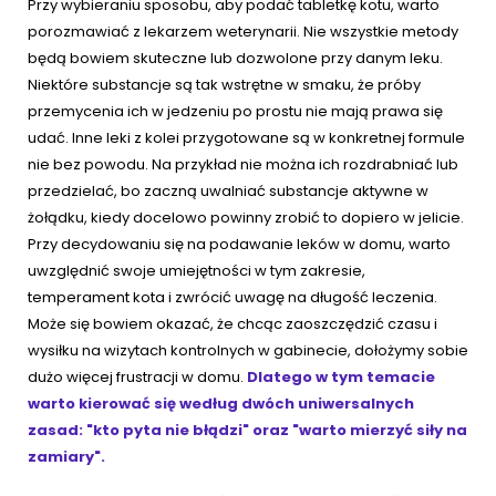
Przy wybieraniu sposobu, aby podać tabletkę kotu, warto
porozmawiać z lekarzem weterynarii. Nie wszystkie metody
będą bowiem skuteczne lub dozwolone przy danym leku.
Niektóre substancje są tak wstrętne w smaku, że próby
przemycenia ich w jedzeniu po prostu nie mają prawa się
udać. Inne leki z kolei przygotowane są w konkretnej formule
nie bez powodu. Na przykład nie można ich rozdrabniać lub
przedzielać, bo zaczną uwalniać substancje aktywne w
żołądku, kiedy docelowo powinny zrobić to dopiero w jelicie.
Przy decydowaniu się na podawanie leków w domu, warto
uwzględnić swoje umiejętności w tym zakresie,
temperament kota i zwrócić uwagę na długość leczenia.
Może się bowiem okazać, że chcąc zaoszczędzić czasu i
wysiłku na wizytach kontrolnych w gabinecie, dołożymy sobie
dużo więcej frustracji w domu.
Dlatego w tym temacie
warto kierować się według dwóch uniwersalnych
zasad: "kto pyta nie błądzi" oraz "warto mierzyć siły na
zamiary".