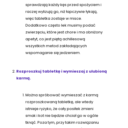
sprawdzają każdy kęs przed spożyciem i
raczej wylizują go, niż łapczywie łykają,
więc tabletka zostaje w misce.
Dodatkowo często lek musimy podać
zwierzęciu, które jest chore i ma obniżony
apetyt, co jest piętą achillesową
wszystkich metod zakładających
wspomaganie się jedzeniem.
Rozproszkuj tabletkę i wymieszaj z ulubioną
karmą.
Można spróbować wymieszać z karmą
rozproszkowaną tabletkę, ale wtedy
istnieje ryzyko, że cały posiłek zmieni
smak i kot nie będzie chciał go w ogóle
tknąć. Poza tym, przy takim rozwiązaniu