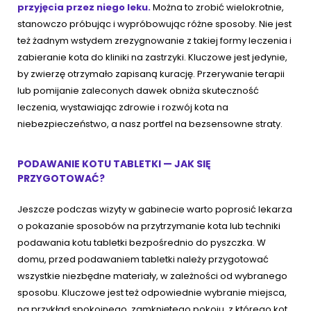
przyjęcia przez niego leku.
Można to zrobić wielokrotnie,
stanowczo próbując i wypróbowując różne sposoby. Nie jest
też żadnym wstydem zrezygnowanie z takiej formy leczenia i
zabieranie kota do kliniki na zastrzyki. Kluczowe jest jedynie,
by zwierzę otrzymało zapisaną kurację. Przerywanie terapii
lub pomijanie zaleconych dawek obniża skuteczność
leczenia, wystawiając zdrowie i rozwój kota na
niebezpieczeństwo, a nasz portfel na bezsensowne straty.
PODAWANIE KOTU TABLETKI — JAK SIĘ
PRZYGOTOWAĆ?
Jeszcze podczas wizyty w gabinecie warto poprosić lekarza
o pokazanie sposobów na przytrzymanie kota lub techniki
podawania kotu tabletki bezpośrednio do pyszczka. W
domu, przed podawaniem tabletki należy przygotować
wszystkie niezbędne materiały, w zależności od wybranego
sposobu. Kluczowe jest też odpowiednie wybranie miejsca,
na przykład spokojnego, zamkniętego pokoju, z którego kot