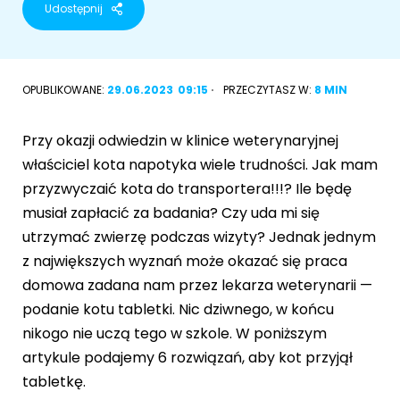
Udostępnij
Akcesoria dla psa
RASY KOTÓW
Kot brytyjski
OPUBLIKOWANE:
29.06.2023
09:15
PRZECZYTASZ W:
8 MIN
RASY PSÓW
Kot syberyjski
Sznaucer miniaturowy
Przy okazji odwiedzin w klinice weterynaryjnej
Kot perski
właściciel kota napotyka wiele trudności. Jak mam
Golden retriever
przyzwyczaić kota do transportera!!!? Ile będę
Kot rosyjski niebieski
musiał zapłacić za badania? Czy uda mi się
Buldog francuski
utrzymać zwierzę podczas wizyty? Jednak jednym
Owczarek niemiecki
z największych wyznań może okazać się praca
domowa zadana nam przez lekarza weterynarii —
podanie kotu tabletki. Nic dziwnego, w końcu
nikogo nie uczą tego w szkole. W poniższym
Wyszukiwarka ras psów
artykule podajemy 6 rozwiązań, aby kot przyjął
tabletkę.
Przyjazne miejsca
Adopcje