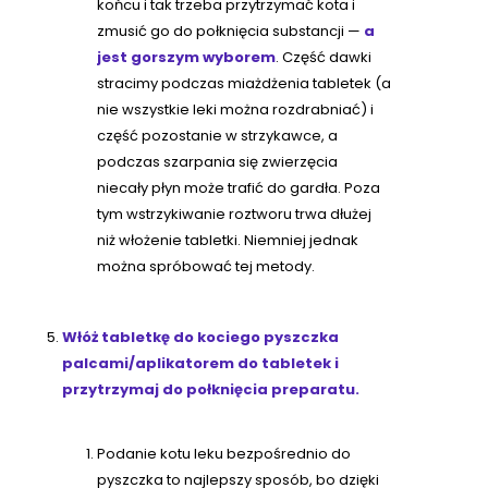
końcu i tak trzeba przytrzymać kota i
zmusić go do połknięcia substancji —
a
jest gorszym wyborem
. Część dawki
stracimy podczas miażdżenia tabletek (a
nie wszystkie leki można rozdrabniać) i
część pozostanie w strzykawce, a
podczas szarpania się zwierzęcia
niecały płyn może trafić do gardła. Poza
tym wstrzykiwanie roztworu trwa dłużej
niż włożenie tabletki. Niemniej jednak
można spróbować tej metody.
Włóż tabletkę do kociego pyszczka
palcami/aplikatorem do tabletek i
przytrzymaj do połknięcia preparatu.
Podanie kotu leku bezpośrednio do
pyszczka to najlepszy sposób, bo dzięki