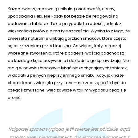
Każde zwierzę ma swoją unikalną osobowość, cechy,
upodobania i lęki. Nie każdy kot będzie źle reagował na
podawanie tabletek. Takie przypadki to radość, jednak z
większością kotów nie ma tyle szczęścia. Wynika to z tego, że
zwierzęta naturalnie unikają gorzkich smaków, które często
są ostrzeżeniem przed trucizną. Co więcej, koty to raczej
wybredne stworzenia, które z podejrzliwością podchodzą
do każdego kęsa pożywienia i dokładnie go sprawdzają. Nie
mają w nawyku łapczywie łykać niezachęcających tabletek,
w dodatku pełnych nieprzyjemnego smaku. Koty, jak na te
charakterne zwierzęta przystało — nie znoszą także być do
czegoś zmuszane, więc zawsze w takim wypadku będą się
bronić.
Najgorzej sprawa wygląda, jeśli zwierzę jest półdzikie, bądź
zaznało wielu nieprzyjemnych doświadczeń związanych z