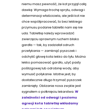
niemu masz pewność, że kot przyjął całą
dawkę. Wymaga trochę sprytu, odwagi i
determinacji właściciela, ale jeśli kot nie
chce współpracować, to bez lekkiego
przymusu podanie tabletki nam się nie
uda. Tabletkę należy wprowadzić
zwierzęciu sprawnym ruchem blisko
gardła — tak, by zadziałał odruch
przełykania — zamknąć pyszczek i
odchylić głowę kota lekko do tyłu. Można
lekko pomasować gardło, użyć pasty
poślizgowej lub odrobinę wody, aby
wymusić połykanie. Istotne jest, by
dostatecznie długo trzymać pyszczek
zamknięty. Oblizanie nosa zwykle jest
sygnałem o połknięciu lekarstwa.
W
zależności od odwagi i poziomu
agresji kota tabletkę wkładamy