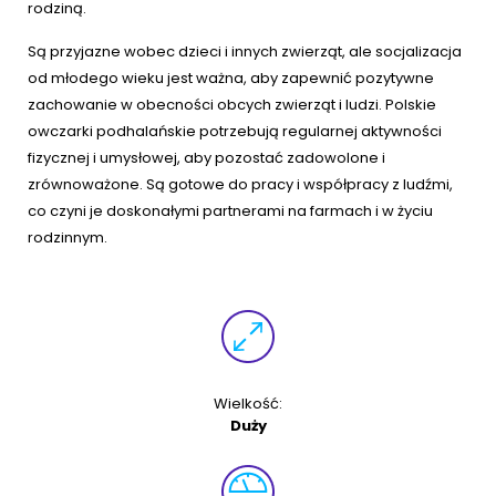
rodziną.
Akcesoria dla psa
RASY KOTÓW
Są przyjazne wobec dzieci i innych zwierząt, ale socjalizacja
od młodego wieku jest ważna, aby zapewnić pozytywne
Kot brytyjski
zachowanie w obecności obcych zwierząt i ludzi. Polskie
RASY PSÓW
owczarki podhalańskie potrzebują regularnej aktywności
Kot syberyjski
fizycznej i umysłowej, aby pozostać zadowolone i
Sznaucer miniaturowy
zrównoważone. Są gotowe do pracy i współpracy z ludźmi,
Kot perski
co czyni je doskonałymi partnerami na farmach i w życiu
Golden retriever
rodzinnym.
Kot rosyjski niebieski
Buldog francuski
Owczarek niemiecki
Wielkość:
Wyszukiwarka ras psów
Duży
Przyjazne miejsca
Adopcje