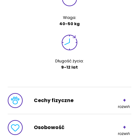
Waga:
ZoociaLove News
40-50 kg
Długość życia:
9-12 lat
Cechy fizyczne
rozwiń
Osobowość
Linienie:
rozwiń
Obficie linieje
rozwiń