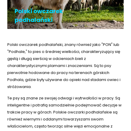
ŻYWIENIE KOTÓW
SZYBKIE KARMIENIE
KONIE
Porady żywieniowe
Polski owczarek
Karma
podhalański
OPIEKA DZIENNA
Przysmaki i suplementy
RYBKI AKWARIOWE
Porady żywieniowe
Przysmaki i suplementy
Znajdź petsittera
SZKOLENIE PSÓW
Polski owczarek podhalański, znany również jako "PON" lub
"Podhale," to pies o średniej wielkości, charakteryzujący się
Zachowanie
MAM KOTA
gęstą i długą sierścią w odcieniach bieli z
charakterystycznymi plamami i znaczeniami. Są to psy
Szkolenie
Zrozumieć kota
pierwotnie hodowane do pracy na terenach górskich
Podhala, gdzie były używane do opieki nad stadami owiec i
Mały kotek w domu
stróżowania.
MAM PSA
Życie z kotem
Te psy są znane ze swojej odwagi i wytrwałości w pracy. Są
Zrozumieć psa
inteligentne i potrafią samodzielnie podejmować decyzje w
Szkolenie
trakcie pracy w górach. Polskie owczarki podhalańskie są
Życie z psem
również wiernymi i oddanymi towarzyszami swoim
Akcesoria dla kota
właścicielom, często tworząc silne więzi emocjonalne z
Szczeniak w domu