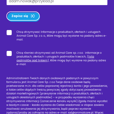
Zapisz się
Chcę otrzymywać Informacje o produktach, ofertach i usługach
Animal Care Sp. z o. o., które mogą być wysłane na podany adres e-
mail.
Chcę również otrzymywać od Animal Care sp. z o.o. informacje o
produktach, ofertach i usługach podmiotów trzecich, (
lista
podmiotów pod linkiem
), które mogą być wysłane na podany adres
e-mail.
Administratorem Twoich danych osobowych podanych w powyższym
formularzu jest Animal Care Sp. z o.o Twoje dane osobowe będą
przetwarzane m.in. dla celów poprawnej rejestracji konta i jego prowadzenia,
a także celów objętych treścią powyższej zgody dotyczącej prowadzenia
działań marketingowych (przesyłanie informacji o produktach, ofertach i
usługach określonych podmiotów) – w przypadku wyrażenia chęci
otrzymywania informacji (oznaczenie kanału wysyłki).Zgodę można wycofać
w każdym czasie - każda wysłana do Ciebie wiadomość w stopce zawiera
możliwość anulowania jej otrzymywania, bądź poprzez wysłanie
żądania/prośby jej cofnięcia na adres e-mail:
iod@animalcare.pl
. Więcej