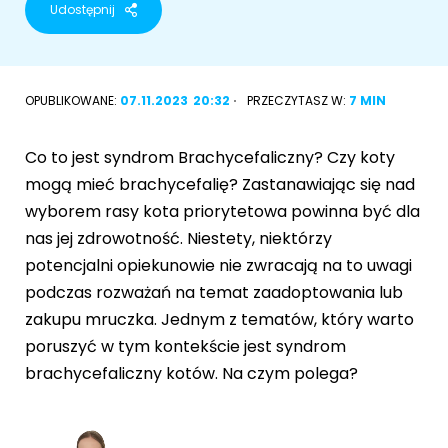
Udostępnij
Akcesoria dla psa
RASY KOTÓW
Kot brytyjski
OPUBLIKOWANE:
07.11.2023
20:32
PRZECZYTASZ W:
7 MIN
RASY PSÓW
Kot syberyjski
Sznaucer miniaturowy
Co to jest syndrom Brachycefaliczny? Czy koty
Kot perski
mogą mieć brachycefalię? Zastanawiając się nad
Golden retriever
wyborem rasy kota priorytetowa powinna być dla
Kot rosyjski niebieski
nas jej zdrowotność. Niestety, niektórzy
Buldog francuski
potencjalni opiekunowie nie zwracają na to uwagi
Owczarek niemiecki
podczas rozważań na temat zaadoptowania lub
zakupu mruczka. Jednym z tematów, który warto
poruszyć w tym kontekście jest syndrom
brachycefaliczny kotów. Na czym polega?
Wyszukiwarka ras psów
Przyjazne miejsca
Adopcje