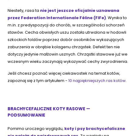
Niestety, rasa ta
nie jest jeszcze oficjalnie uznawana
przez Federation Internationale Féline (FIFe)
. Wynika to
m.in. z predyspozycji do chorób, w szczególności schorzeń
stawów. Cecha obwisłych uszu została utrwalona w hodowli
szkockich foldów poprzez dobór osobników wykazujących
zaburzenia w obrębie kolagenu chrząstek. Defekt ten nie
dotyczy jedynie małżowin usznych. Chrząstki stawowe już we
wczesnym wieku zaczynają wykazywać cechy zwyrodnienia.
Jeśli chcesz poznać więcej ciekawostek na temat kotów,
zapoznaj się z tym artykułem -
10 najpiękniejszych ras kotów
.
BRACHYCEFALICZNE KOTY RASOWE —
PODSUMOWANIE
Pomimo uroczego wyglądu,
koty i psy brachycefaliczne
nie należą do najzdrowszych ras
. Ze względu na