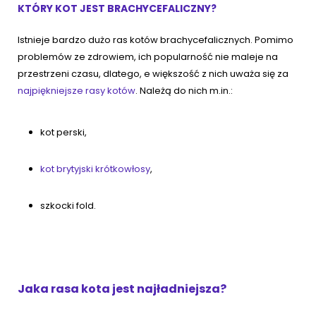
KTÓRY KOT JEST BRACHYCEFALICZNY?
Istnieje bardzo dużo ras kotów brachycefalicznych. Pomimo
problemów ze zdrowiem, ich popularność nie maleje na
przestrzeni czasu, dlatego, e większość z nich uważa się za
najpiękniejsze rasy kotów
. Należą do nich m.in.:
kot perski,
kot brytyjski krótkowłosy
,
szkocki fold.
Jaka rasa kota jest najładniejsza?