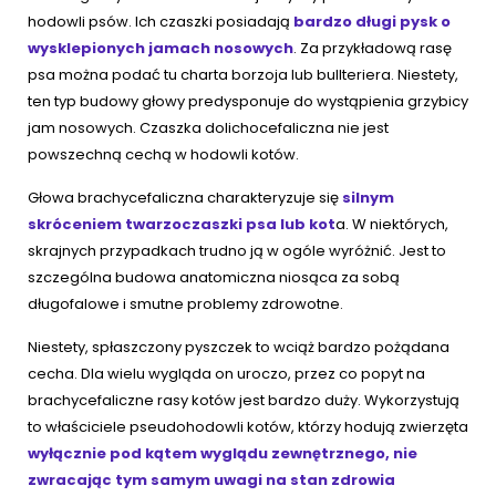
hodowli psów. Ich czaszki posiadają
bardzo długi pysk o
wysklepionych jamach nosowych
. Za przykładową rasę
psa można podać tu charta borzoja lub bullteriera. Niestety,
ten typ budowy głowy predysponuje do wystąpienia grzybicy
jam nosowych. Czaszka dolichocefaliczna nie jest
powszechną cechą w hodowli kotów.
Głowa brachycefaliczna charakteryzuje się
silnym
skróceniem twarzoczaszki psa lub kot
a. W niektórych,
skrajnych przypadkach trudno ją w ogóle wyróżnić. Jest to
szczególna budowa anatomiczna niosąca za sobą
długofalowe i smutne problemy zdrowotne.
Niestety, spłaszczony pyszczek to wciąż bardzo pożądana
cecha. Dla wielu wygląda on uroczo, przez co popyt na
brachycefaliczne rasy kotów jest bardzo duży. Wykorzystują
to właściciele pseudohodowli kotów, którzy hodują zwierzęta
wyłącznie pod kątem wyglądu zewnętrznego, nie
zwracając tym samym uwagi na stan zdrowia