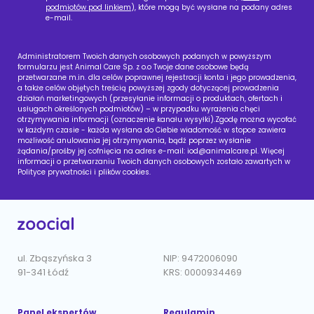
podmiotów pod linkiem
), które mogą być wysłane na podany adres
e-mail.
Administratorem Twoich danych osobowych podanych w powyższym
formularzu jest Animal Care Sp. z o.o Twoje dane osobowe będą
przetwarzane m.in. dla celów poprawnej rejestracji konta i jego prowadzenia,
a także celów objętych treścią powyższej zgody dotyczącej prowadzenia
działań marketingowych (przesyłanie informacji o produktach, ofertach i
usługach określonych podmiotów) – w przypadku wyrażenia chęci
otrzymywania informacji (oznaczenie kanału wysyłki).Zgodę można wycofać
w każdym czasie - każda wysłana do Ciebie wiadomość w stopce zawiera
możliwość anulowania jej otrzymywania, bądź poprzez wysłanie
żądania/prośby jej cofnięcia na adres e-mail:
iod@animalcare.pl
. Więcej
informacji o przetwarzaniu Twoich danych osobowych zostało zawartych w
Polityce prywatności i plików cookies.
ul. Zbąszyńska 3
NIP: 9472006090
91-341 Łódź
KRS: 0000934469
Panel ekspertów
Regulamin