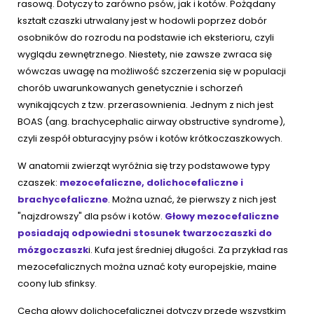
rasową. Dotyczy to zarówno psów, jak i kotów. Pożądany
kształt czaszki utrwalany jest w hodowli poprzez dobór
osobników do rozrodu na podstawie ich eksterioru, czyli
wyglądu zewnętrznego. Niestety, nie zawsze zwraca się
wówczas uwagę na możliwość szczerzenia się w populacji
chorób uwarunkowanych genetycznie i schorzeń
wynikających z tzw. przerasownienia. Jednym z nich jest
BOAS (ang. brachycephalic airway obstructive syndrome),
czyli zespół obturacyjny psów i kotów krótkoczaszkowych.
W anatomii zwierząt wyróżnia się trzy podstawowe typy
czaszek:
mezocefaliczne, dolichocefaliczne i
brachycefaliczne
. Można uznać, że pierwszy z nich jest
"najzdrowszy" dla psów i kotów.
Głowy mezocefaliczne
posiadają odpowiedni stosunek twarzoczaszki do
mózgoczaszk
i. Kufa jest średniej długości. Za przykład ras
mezocefalicznych można uznać koty europejskie, maine
coony lub sfinksy.
Cecha głowy dolichocefalicznej dotyczy przede wszystkim