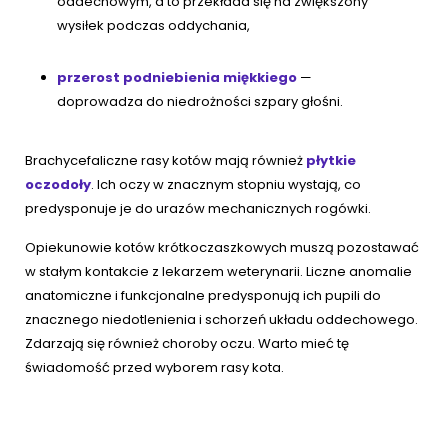
oddechowym, a to przekłada się na zwiększony
wysiłek podczas oddychania,
przerost podniebienia miękkiego
—
doprowadza do niedrożności szpary głośni.
Brachycefaliczne rasy kotów mają również
płytkie
oczodoły
. Ich oczy w znacznym stopniu wystają, co
predysponuje je do urazów mechanicznych rogówki.
Opiekunowie kotów krótkoczaszkowych muszą pozostawać
w stałym kontakcie z lekarzem weterynarii. Liczne anomalie
anatomiczne i funkcjonalne predysponują ich pupili do
znacznego niedotlenienia i schorzeń układu oddechowego.
Zdarzają się również choroby oczu. Warto mieć tę
świadomość przed wyborem rasy kota.