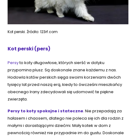
Kot perski. Źródło: 123rf.com
Kot perski (pers)
Persy
to koty długowłose, których sierść w dotyku
przypomina plusz. Są doskonale znane każdemu z nas.
Hodowla kotów perskich sięga swoimi korzeniami dwóch
tysięcy lat przed naszą erą, kiedy to ówcześni mieszkańcy
obecnego Irany zdecydowali się udomowić te piękne
zwierzęta.
Persy to koty spokojne i stateczne
. Nie przepadają za
hałasem i chaosem, dlatego nie poleca się ich dla rodzin z
małymi i dorastającymi dziećmi. Mały kotek w dom z
pewnością również nie przypadnie im do gustu. Doskonale