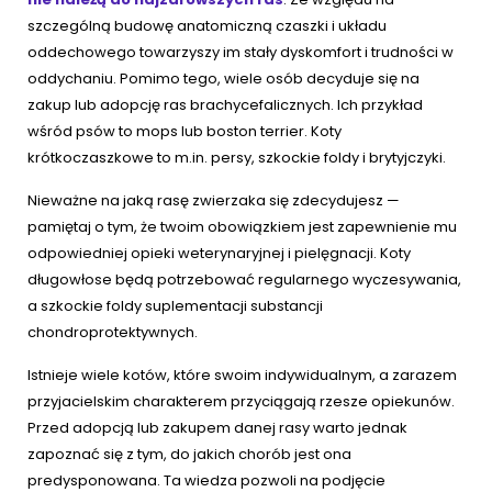
szczególną budowę anatomiczną czaszki i układu
oddechowego towarzyszy im stały dyskomfort i trudności w
oddychaniu. Pomimo tego, wiele osób decyduje się na
zakup lub adopcję ras brachycefalicznych. Ich przykład
wśród psów to mops lub boston terrier. Koty
krótkoczaszkowe to m.in. persy, szkockie foldy i brytyjczyki.
Nieważne na jaką rasę zwierzaka się zdecydujesz —
pamiętaj o tym, że twoim obowiązkiem jest zapewnienie mu
odpowiedniej opieki weterynaryjnej i pielęgnacji. Koty
długowłose będą potrzebować regularnego wyczesywania,
a szkockie foldy suplementacji substancji
chondroprotektywnych.
Istnieje wiele kotów, które swoim indywidualnym, a zarazem
przyjacielskim charakterem przyciągają rzesze opiekunów.
Przed adopcją lub zakupem danej rasy warto jednak
zapoznać się z tym, do jakich chorób jest ona
predysponowana. Ta wiedza pozwoli na podjęcie