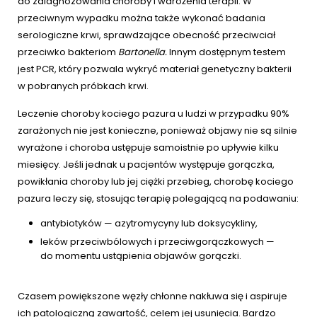
do zdiagnozowania choroby i wdrożenia terapii. W
przeciwnym wypadku można także wykonać badania
serologiczne krwi, sprawdzające obecność przeciwciał
przeciwko bakteriom
Bartonella.
Innym dostępnym testem
jest PCR, który pozwala wykryć materiał genetyczny bakterii
w pobranych próbkach krwi.
Leczenie choroby kociego pazura u ludzi w przypadku 90%
zarażonych nie jest konieczne, ponieważ objawy nie są silnie
wyrażone i choroba ustępuje samoistnie po upływie kilku
miesięcy. Jeśli jednak u pacjentów występuje gorączka,
powikłania choroby lub jej ciężki przebieg, chorobę kociego
pazura leczy się, stosując terapię polegającą na podawaniu:
antybiotyków — azytromycyny lub doksycykliny,
leków przeciwbólowych i przeciwgorączkowych —
do momentu ustąpienia objawów gorączki.
Czasem powiększone węzły chłonne nakłuwa się i aspiruje
ich patologiczną zawartość, celem jej usunięcia. Bardzo