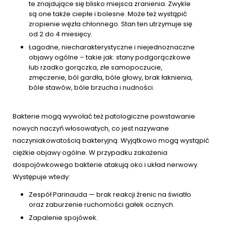
te znajdujące się blisko miejsca zranienia. Zwykle
są one także ciepłe i bolesne. Może też wystąpić
zropienie węzła chłonnego. Stan ten utrzymuje się
od 2 do 4 miesięcy.
Łagodne, niecharakterystyczne i niejednoznaczne
objawy ogólne – takie jak: stany podgorączkowe
lub rzadko gorączka, złe samopoczucie,
zmęczenie, ból gardła, bóle głowy, brak łaknienia,
bóle stawów, bóle brzucha i nudności.
Bakterie mogą wywołać też patologiczne powstawanie
nowych naczyń włosowatych, co jest nazywane
naczyniakowatością bakteryjną. Wyjątkowo mogą wystąpić
ciężkie objawy ogólne. W przypadku zakażenia
dospojówkowego bakterie atakują oko i układ nerwowy.
Występuje wtedy:
Zespół Parinauda — brak reakcji źrenic na światło
oraz zaburzenie ruchomości gałek ocznych.
Zapalenie spojówek.