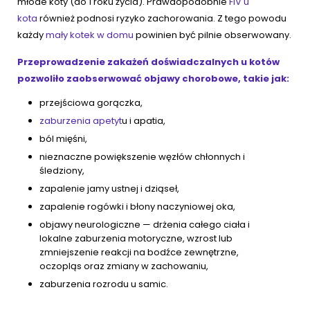
młode koty (do 1 roku życia). Prawdopodobnie
FIV u
kota
również podnosi ryzyko zachorowania. Z tego powodu
każdy
mały kotek w domu
powinien być pilnie obserwowany.
Przeprowadzenie zakażeń doświadczalnych u kotów
pozwoliło zaobserwować objawy chorobowe, takie jak:
przejściowa gorączka,
zaburzenia apetyt
u i apatia,
ból mięśni,
nieznaczne powiększenie węzłów chłonnych i
śledziony,
zapalenie jamy ustnej i dziąseł,
zapalenie rogówki i błony naczyniowej oka,
objawy neurologiczne — drżenia całego ciała i
lokalne zaburzenia motoryczne, wzrost lub
zmniejszenie reakcji na bodźce zewnętrzne,
oczopląs oraz zmiany w zachowaniu,
zaburzenia rozrodu u samic.