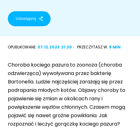
Akcesoria dla psa
RASY KOTÓW
Udostępnij
Kot brytyjski
RASY PSÓW
Kot syberyjski
Sznaucer miniaturowy
OPUBLIKOWANE:
07.12.2023
21:20
PRZECZYTASZ W:
8 MIN
Kot perski
Golden retriever
Choroba kociego pazura to zoonoza (choroba
Kot rosyjski niebieski
odzwierzęca) wywoływana przez bakterię
Buldog francuski
Bartonella. Ludzie najczęściej zarażają się przez
Owczarek niemiecki
podrapania młodych kotów. Objawy choroby to
pojawienie się zmian w okolicach rany i
powiększenie węzłów chłonnych. Czasem mogą
pojawić się nawet groźne powikłania. Jak
Wyszukiwarka ras psów
rozpoznać i leczyć gorączkę kociego pazura?
Przyjazne miejsca
Adopcje