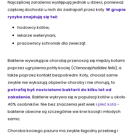
Najczęściej zarażenia występują jednak u dzieci, ponieważ
częściej dochodzi u nich do zadrapań przez koty.
W grupie
ryzyka znajdują się też:
hodowcy kotów,
lekarze weterynarii,
pracownicy schronisk dla zwierząt.
Bakterie wywołujące chorobę przenoszą się między kotami
poprzez ugryzienia pchły kociej (
Ctenocephalides felis
), a
także poprzez kontakt bezpośredni. Koty, chociaż same
zwykle nie wykazują objawów choroby i nie chorują, to
potrafią być nosicielami bakterii do kilku lat od
zakażenia.
Bakterie wykrywa się w populacji kotów u około
40% osobników. Nie bez znaczenia jest wiek i
płeć kota
-
bakterie obecne są szczególnie we krwi kociąt i młodych
samic.
Choroba kociego pazura ma zwykle łagodny przebieg i