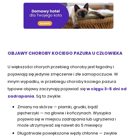
OBJAWY CHOROBY KOCIEGO PAZURA U CZŁOWIEKA
U większości chorych przebieg choroby jest łagodny i
pojawiają się jedynie zmęczenie i złe samopoczucie. W
innym wypadku, w przebiegu choroby kociego pazura
typowe objawy zaczynają pojawiać się
w ciągu 3-5 dni od
zadrapania
. Są to zwykle:
Zmiany na skórze — plamki, grudki, bądź
pęcherzyki — na głowie i kończynach. Wysypka
pojawia się w miejscu zadrapania lub ugryzienia i
może utrzymywać się nawet do 5 miesięcy.
Długotrwale powiększone węzły chłonne — zwykle