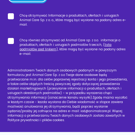
Chcę otrzymywać Informacje o produktach, ofertach i usługach
Animal Care Sp. z o. o., które mogą być wysłane na podany adres e-
mail.
Chcę również otrzymywać od Animal Care sp. z o.o. informacje o
produktach, ofertach i usługach podmiotów trzecich, (
lista
podmiotów pod linkiem
), które mogą być wysłane na podany adres
e-mail.
Administratorem Twoich danych osobowych podanych w powyższym
formularzu jest Animal Care Sp. z o.o Twoje dane osobowe będą
przetwarzane m.in. dla celów poprawnej rejestracji konta i jego prowadzenia,
a także celów objętych treścią powyższej zgody dotyczącej prowadzenia
działań marketingowych (przesyłanie informacji o produktach, ofertach i
usługach określonych podmiotów) – w przypadku wyrażenia chęci
otrzymywania informacji (oznaczenie kanału wysyłki).Zgodę można wycofać
w każdym czasie - każda wysłana do Ciebie wiadomość w stopce zawiera
możliwość anulowania jej otrzymywania, bądź poprzez wysłanie
żądania/prośby jej cofnięcia na adres e-mail:
iod@animalcare.pl
. Więcej
informacji o przetwarzaniu Twoich danych osobowych zostało zawartych w
Polityce prywatności i plików cookies.