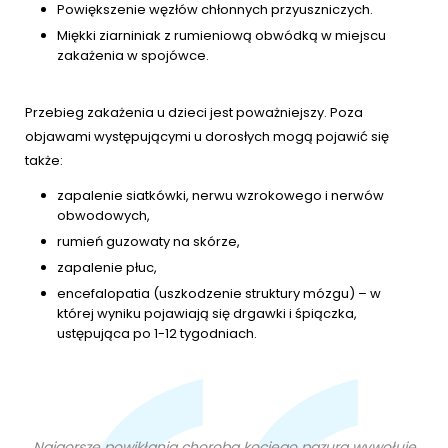
Powiększenie węzłów chłonnych przyuszniczych.
Miękki ziarniniak z rumieniową obwódką w miejscu
zakażenia w spojówce.
Przebieg zakażenia u dzieci jest poważniejszy. Poza
objawami występującymi u dorosłych mogą pojawić się
także:
zapalenie siatkówki, nerwu wzrokowego i nerwów
obwodowych,
rumień guzowaty na skórze,
zapalenie płuc,
encefalopatia (uszkodzenie struktury mózgu) – w
której wyniku pojawiają się drgawki i śpiączka,
ustępująca po 1-12 tygodniach.
Najgorsze powikłania choroba kociego pazura wywołuje