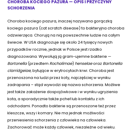
CHOROBA KOCIEGO PAZURA — OPIS I PRZYCZYNY
SCHORZENIA
Choroba kociego pazura, inaczej nazywana gorączką
kociego pazura (cat scratch disease) to bakteryjna choroba
odzwierzęca. Chorują na nią powszechnie ludzie na całym
świecie. W USA diagnozuje się około 24 tysięcy nowych
przypadków rocznie, jednak w Polsce jest rzadko
diagnozowana. Wywołują ją gram-ujemne bakterie —
Bartonella
(przedtem
Rochalimae
)
henselae
oraz
Bartonella
clarridgeiae
, bytujące w erytrocytach krwi. Choroba jest
przenoszona na ludzi przez koty, najczęściej w wyniku
zadrapania – stąd wywodzi się nazwa schorzenia. Możliwe
jest także zakażenie dospojówkowe i w wyniku ugryzienia
kota, a sporadycznie także pcheł lub kontaktu z ich
odchodami. Ponadto bakterie są przenoszone też przez
kleszcze, wszy i komary. Nie ma jednak możliwości
przeniesienia schorzenia z człowieka na człowieka.
Zachorować może każdy człowiek, niezależne od wieku.