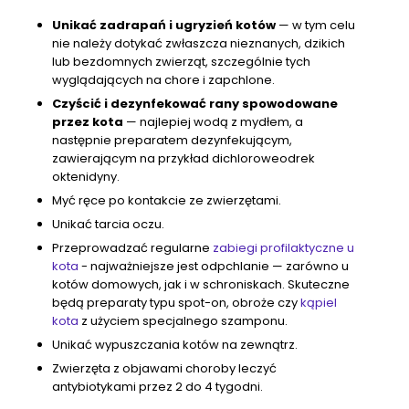
Unikać zadrapań i ugryzień kotów
— w tym celu
nie należy dotykać zwłaszcza nieznanych, dzikich
lub bezdomnych zwierząt, szczególnie tych
wyglądających na chore i zapchlone.
Czyścić i dezynfekować rany spowodowane
przez kota
— najlepiej wodą z mydłem, a
następnie preparatem dezynfekującym,
zawierającym na przykład dichloroweodrek
oktenidyny.
Myć ręce po kontakcie ze zwierzętami.
Unikać tarcia oczu.
Przeprowadzać regularne
zabiegi profilaktyczne u
kota
- najważniejsze jest odpchlanie — zarówno u
kotów domowych, jak i w schroniskach. Skuteczne
będą preparaty typu spot-on, obroże czy
kąpiel
kota
z użyciem specjalnego szamponu.
Unikać wypuszczania kotów na zewnątrz.
Zwierzęta z objawami choroby leczyć
antybiotykami przez 2 do 4 tygodni.