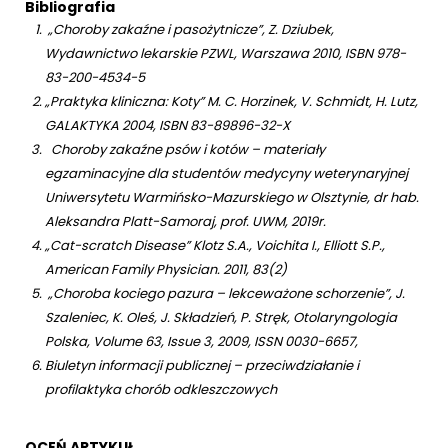
Bibliografia
„Choroby zakaźne i pasożytnicze”, Z. Dziubek,
Wydawnictwo lekarskie PZWL, Warszawa 2010, ISBN 978-
83-200-4534-5
„Praktyka kliniczna: Koty” M. C. Horzinek, V. Schmidt, H. Lutz,
GALAKTYKA 2004, ISBN 83-89896-32-X
Choroby zakaźne psów i kotów – materiały
egzaminacyjne dla studentów medycyny weterynaryjnej
Uniwersytetu Warmińsko-Mazurskiego w Olsztynie, dr hab.
Aleksandra Platt-Samoraj, prof. UWM, 2019r.
„Cat-scratch Disease” Klotz S.A., Voichita I., Elliott S.P.,
American Family Physician. 2011, 83(2)
„Choroba kociego pazura – lekceważone schorzenie”, J.
Szaleniec, K. Oleś, J. Składzień, P. Stręk, Otolaryngologia
Polska, Volume 63, Issue 3, 2009, ISSN 0030-6657,
Biuletyn informacji publicznej – przeciwdziałanie i
profilaktyka chorób odkleszczowych
OCEŃ ARTYKUŁ