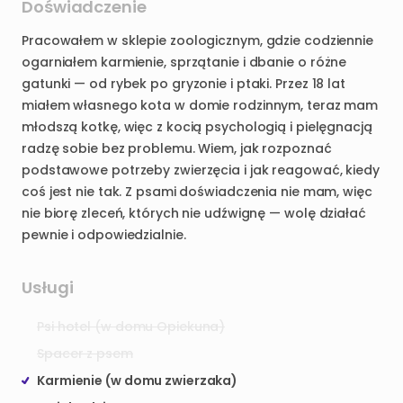
Doświadczenie
Pracowałem
w
sklepie
zoologicznym
​,​
gdzie
codziennie
ogarniałem
karmienie
​,​
sprzątanie
i
dbanie
o
różne
gatunki
—
od
rybek
po
gryzonie
i
ptaki.
Przez
18
lat
miałem
własnego
kota
w
domie
rodzinnym
​,​
teraz
mam
młodszą
kotkę
​,​
więc
z
kocią
psychologią
i
pielęgnacją
radzę
sobie
bez
problemu.
Wiem
​,​
jak
rozpoznać
podstawowe
potrzeby
zwierzęcia
i
jak
reagować
​,​
kiedy
coś
jest
nie
tak.
Z
psami
doświadczenia
nie
mam
​,​
więc
nie
biorę
zleceń
​,​
których
nie
udźwignę
—
wolę
działać
pewnie
i
odpowiedzialnie.
Usługi
Psi hotel (w domu Opiekuna)
Spacer z psem
Karmienie (w domu zwierzaka)