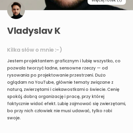
Więcej fotek (1)
Vladyslav K
Kilka słów o mnie :-)
Jestem
projektantem
graficznym
i
lubię
wszystko
​,​
co
pozwala
tworzyć
ładne
​,​
sensowne
rzeczy
—
od
rysowania
po
projektowanie
przestrzeni.
Dużo
oglądam
na
YouTube
​,​
głównie
tematy
związane
z
naturą
​,​
zwierzętami
i
ciekawostkami
o
świecie.
Cenię
spokój
​,​
dobrą
organizację
i
pracę
​,​
przy
której
faktycznie
widać
efekt.
Lubię
zajmować
się
zwierzętami
​,​
bo
przy
nich
człowiek
nie
musi
udawać
​,​
tylko
robi
swoje.