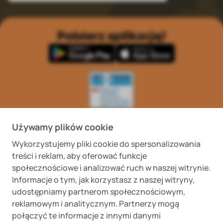
Pobierz aplikację!
Wykaz podmiotów
Wojewódzki Inspektorat
prowadzących
Weterynaryjny we
Używamy plików cookie
internetową sprzedaż
Wrocławiu ul. Januszowicka
detaliczną OTC
48, 50-983 Wrocław
Wykorzystujemy pliki cookie do spersonalizowania
treści i reklam, aby oferować funkcje
społecznościowe i analizować ruch w naszej witrynie.
Informacje o tym, jak korzystasz z naszej witryny,
udostępniamy partnerom społecznościowym,
reklamowym i analitycznym. Partnerzy mogą
połączyć te informacje z innymi danymi
Fera sp. z o.o., Zbąszyńska 3, 91-342 Łódź