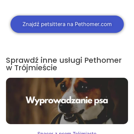
Znajdź petsittera na Pethomer.com
Sprawdź inne usługi Pethomer
w Trójmieście
Spacer z psem Trójmiasto