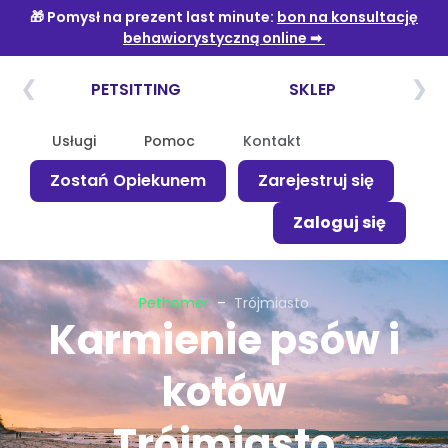
Usługi
Pomoc
Kontakt
Zostań Opiekunem
Zarejestruj się
Zaloguj się
Pethomer
–
Trójmiasto
Karmienie psów i
kotów
Trójmiasto