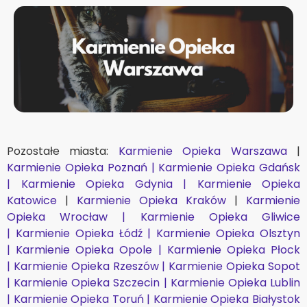
Pozostałe miasta:
Karmienie Opieka Warszawa
|
Karmienie Opieka Poznań |
Karmienie Opieka Gdańsk
|
Karmienie Opieka Gdynia |
Karmienie Opieka
Katowice
|
Karmienie Opieka Kraków
|
Karmienie
Opieka Wrocław |
Karmienie Opieka Gliwice
|
Karmienie Opieka Łódź |
Karmienie Opieka Olsztyn
|
Karmienie Opieka Opole |
Karmienie Opieka Płock
|
Karmienie Opieka Rzeszów |
Karmienie Opieka Sopot
|
Karmienie Opieka Szczecin |
Karmienie Opieka Lublin
|
Karmienie Opieka Toruń |
Karmienie Opieka Białystok