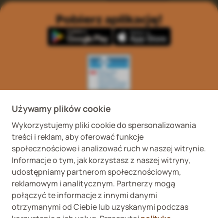
Pobierz aplikację!
Wykaz podmiotów
Wojewódzki Inspektorat
prowadzących
Weterynaryjny we
Używamy plików cookie
internetową sprzedaż
Wrocławiu ul. Januszowicka
detaliczną OTC
48, 50-983 Wrocław
Wykorzystujemy pliki cookie do spersonalizowania
treści i reklam, aby oferować funkcje
społecznościowe i analizować ruch w naszej witrynie.
Informacje o tym, jak korzystasz z naszej witryny,
udostępniamy partnerom społecznościowym,
reklamowym i analitycznym. Partnerzy mogą
połączyć te informacje z innymi danymi
Fera sp. z o.o., Zbąszyńska 3, 91-342 Łódź
otrzymanymi od Ciebie lub uzyskanymi podczas
VAT ID 8992750635