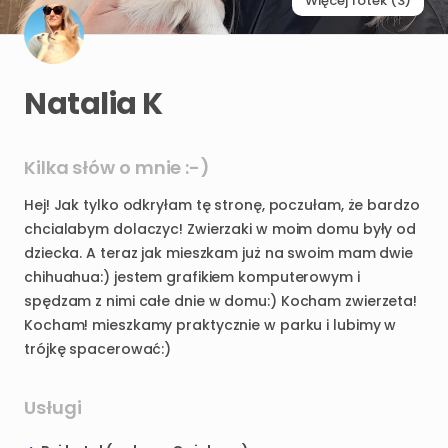
Więcej fotek (3)
Natalia K
Kilka słów o mnie :-)
Hej!
Jak
tylko
odkryłam
tę
stronę
​,​
poczułam
​,​
że
bardzo
chcialabym
dolaczyc!
Zwierzaki
w
moim
domu
były
od
dziecka.
A
teraz
jak
mieszkam
już
na
swoim
mam
dwie
chihuahua:)
jestem
grafikiem
komputerowym
i
spędzam
z
nimi
całe
dnie
w
domu:)
Kocham
zwierzeta!
Kocham!
mieszkamy
praktycznie
w
parku
i
lubimy
w
trójkę
spacerować:)
Usługi