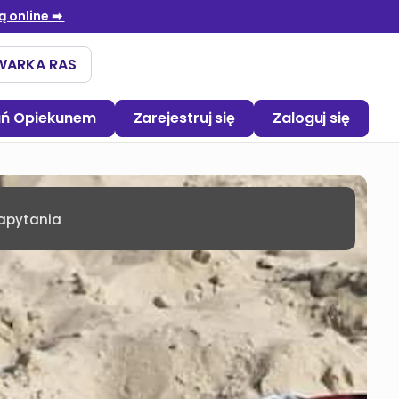
ań Opiekunem
Zarejestruj się
Zaloguj się
zapytania