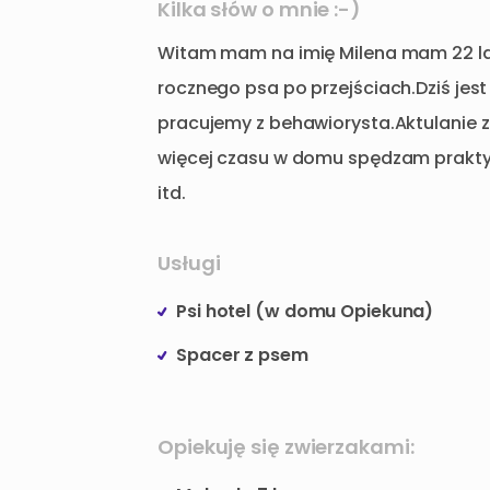
Kilka słów o mnie :-)
Witam
mam
na
imię
Milena
mam
22
l
rocznego
psa
po
przejściach.Dziś
jest
pracujemy
z
behawiorysta.Aktulanie
więcej
czasu
w
domu
spędzam
prakt
itd.
Usługi
Psi hotel (w domu Opiekuna)
Spacer z psem
Opiekuję się zwierzakami: