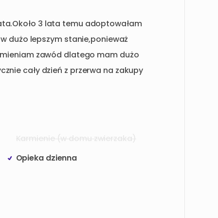
ata.Około
3
lata
temu
adoptowałam
w
dużo
lepszym
stanie
​,​
ponieważ
zmieniam
zawód
dlatego
mam
dużo
ycznie
cały
dzień
z
przerwa
na
zakupy
Karmienie (w domu zwierzaka)
Opieka dzienna