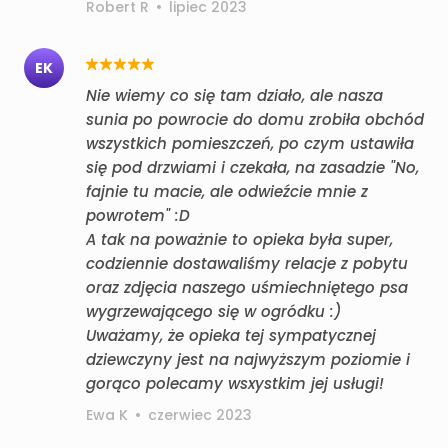
Robert R
•
lipiec 2023
EK
Nie wiemy co się tam działo, ale nasza
sunia po powrocie do domu zrobiła obchód
wszystkich pomieszczeń, po czym ustawiła
się pod drzwiami i czekała, na zasadzie "No,
fajnie tu macie, ale odwieźcie mnie z
powrotem" :D
A tak na poważnie to opieka była super,
codziennie dostawaliśmy relacje z pobytu
oraz zdjęcia naszego uśmiechniętego psa
wygrzewającego się w ogródku :)
Uważamy, że opieka tej sympatycznej
dziewczyny jest na najwyższym poziomie i
gorąco polecamy wsxystkim jej usługi!
Ewa K
•
czerwiec 2023