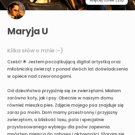
Więcej fotek (25)
Maryja U
Kilka słów o mnie :-)
Cześć!
🌟
Jestem
początkującą
digital
artystką
oraz
miłośniczką
zwierząt
z
ponad
dwóch
lat
doświadczenia
w
opiece
nad
czworonogami.
Od
dzieciństwa
przyjaźnię
się
ze
zwierzętami.
Miałam
zarówno
koty
​,​
jak
i
psy.
Obecnie
w
naszym
domu
również
mieszka
pies.
Zdjęcie
mojego
psa
znajduje
się
zaraz
po
moim.
Dom
mamy
przestronny
i
przyjazny
zwierzętom
​,​
a
bliskość
lasu
​,​
pola
i
specjalnie
przystosowanego
wybiegu
dla
psów
zapewnia
mnóstwo
miejsca
do
zabawy
i
aktywności.
Staram
się
​,​