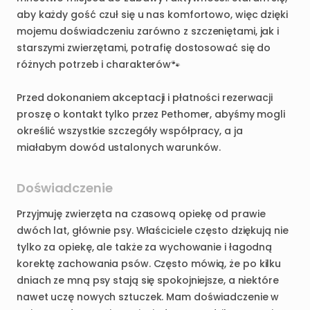
aby
każdy
gość
czuł
się
u
nas
komfortowo
​,​
więc
dzięki
mojemu
doświadczeniu
zarówno
z
szczeniętami
​,​
jak
i
starszymi
zwierzętami
​,​
potrafię
dostosować
się
do
różnych
potrzeb
i
charakterów🐾
Przed
dokonaniem
akceptacji
i
płatności
rezerwacji
proszę
o
kontakt
tylko
przez
Pethomer
​,​
abyśmy
mogli
określić
wszystkie
szczegóły
współpracy
​,​
a
ja
miałabym
dowód
ustalonych
warunków.
Doświadczenie
Przyjmuję
zwierzęta
na
czasową
opiekę
od
prawie
dwóch
lat
​,​
głównie
psy.
Właściciele
często
dziękują
nie
tylko
za
opiekę
​,​
ale
także
za
wychowanie
i
łagodną
korektę
zachowania
psów.
Często
mówią
​,​
że
po
kilku
dniach
ze
mną
psy
stają
się
spokojniejsze
​,​
a
niektóre
nawet
uczę
nowych
sztuczek.
Mam
doświadczenie
w