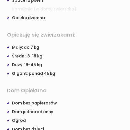
Spacer z psem
Karmienie (w domu zwierzaka)
Opieka dzienna
Opiekuję się zwierzakami:
Mały: do 7 kg
Średni: 8-18 kg
Duży: 19-45 kg
Gigant: ponad 45 kg
Dom Opiekuna
Dom bez papierosów
Dom jednorodzinny
Ogród
Dom bez dzieci