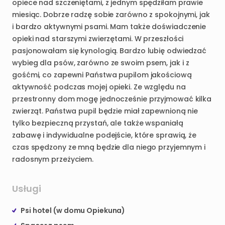
opiece
nad
szczeniętami
​,​
z
jednym
spędziłam
prawie
miesiąc.
Dobrze
radzę
sobie
zarówno
z
spokojnymi
​,​
jak
i
bardzo
aktywnymi
psami.
Mam
także
doświadczenie
opieki
nad
starszymi
zwierzętami.
W
przeszłości
pasjonowałam
się
kynologią.
Bardzo
lubię
odwiedzać
wybieg
dla
psów
​,​
zarówno
ze
swoim
psem
​,​
jak
i
z
gośćmi
​,​
co
zapewni
Państwa
pupilom
jakościową
aktywność
podczas
mojej
opieki.
Ze
względu
na
przestronny
dom
mogę
jednocześnie
przyjmować
kilka
zwierząt.
Państwa
pupil
będzie
miał
zapewnioną
nie
tylko
bezpieczną
przystań
​,​
ale
także
wspaniałą
zabawę
i
indywidualne
podejście
​,​
które
sprawią
​,​
że
czas
spędzony
ze
mną
będzie
dla
niego
przyjemnym
i
radosnym
przeżyciem.
Usługi
Psi hotel (w domu Opiekuna)