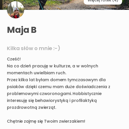
Więcej fotek (4)
Maja B
Kilka słów o mnie :-)
Cześć!
Na
co
dzień
pracuję
w
kulturze
​,​
a
w
wolnych
momentach
uwielbiam
ruch.
Przez
kilka
lat
byłam
domem
tymczasowym
dla
psiaków
dzięki
czemu
mam
duże
doświadczenia
z
problemowymi
czworonogami.
Hobbistycznie
interesuję
się
behawiorystyką
i
profilaktyką
prozdrowotną
zwierząt.
Chętnie
zajmę
się
Twoim
zwierzakiem!