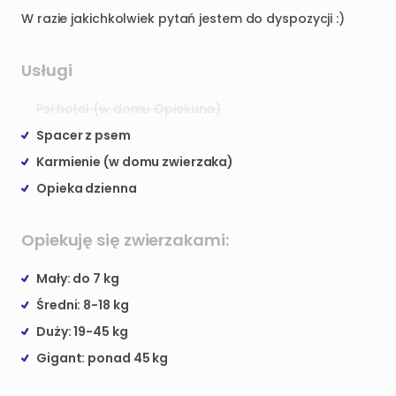
W
razie
jakichkolwiek
pytań
jestem
do
dyspozycji
:)
Usługi
Psi hotel (w domu Opiekuna)
Spacer z psem
Karmienie (w domu zwierzaka)
Opieka dzienna
Opiekuję się zwierzakami:
Mały: do 7 kg
Średni: 8-18 kg
Duży: 19-45 kg
Gigant: ponad 45 kg