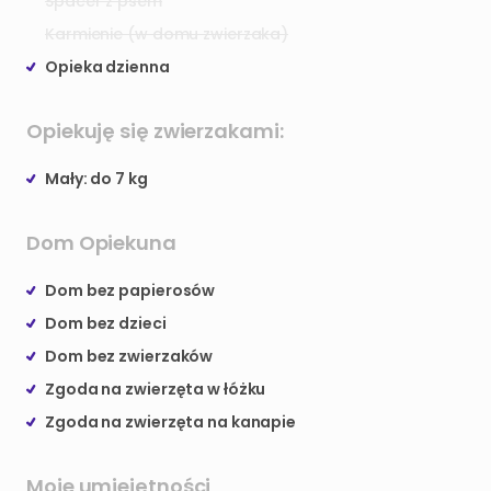
Spacer z psem
Karmienie (w domu zwierzaka)
Opieka dzienna
Opiekuję się zwierzakami:
Mały: do 7 kg
Dom Opiekuna
Dom bez papierosów
Dom bez dzieci
Dom bez zwierzaków
Zgoda na zwierzęta w łóżku
Zgoda na zwierzęta na kanapie
Moje umiejętności