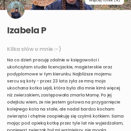
Więcej fotek (4)
Izabela P
Kilka słów o mnie :-)
Na
co
dzień
pracuję
zdalnie
w
księgowości
i
ukończyłam
studia
licencjackie
​,​
magisterskie
oraz
podyplomowe
w
tym
kierunku.
Najbliższe
mojemu
sercu
są
koty
-
przez
23
lata
żyła
ze
mną
moja
ukochana
kotka
Lejdi
​,​
która
była
dla
mnie
kimś
więcej
niż
zwierzakiem
​,​
zastępowała
zmarła
Mamę.
Po
jej
odejściu
wiem
​,​
że
nie
jestem
gotowa
na
przygarnięcie
kolejnego
kota
na
stałe
​,​
ale
nadal
bardzo
kocham
zwierzęta
i
chętnie
zaopiekuję
się
czyimś
kotkiem.
Sama
mając
pod
opieką
kotkę
przez
tyle
lat
nie
wyjeżdżałam
​,​
ponieważ
zwierzak
był
mi
ważniejszy
​,​
nie
mogła