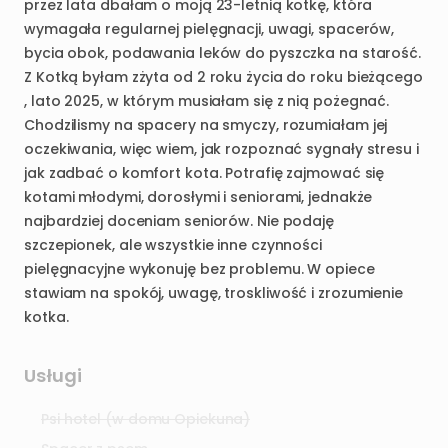
przez
lata
dbałam
o
moją
23-letnią
kotkę
​,​
która
wymagała
regularnej
pielęgnacji
​,​
uwagi
​,​
spacerów
​,​
bycia
obok
​,​
podawania
leków
do
pyszczka
na
starość.
Z
Kotką
byłam
zżyta
od
2
roku
życia
do
roku
bieżącego
,​
lato
2025
​,​
w
którym
musiałam
się
z
nią
pożegnać.
Chodzilismy
na
spacery
na
smyczy
​,​
rozumiałam
jej
oczekiwania
​,​
więc
wiem
​,​
jak
rozpoznać
sygnały
stresu
i
jak
zadbać
o
komfort
kota.
Potrafię
zajmować
się
kotami
młodymi
​,​
dorosłymi
i
seniorami
​,​
jednakże
najbardziej
doceniam
seniorów.
Nie
podaję
szczepionek
​,​
ale
wszystkie
inne
czynności
pielęgnacyjne
wykonuję
bez
problemu.
W
opiece
stawiam
na
spokój
​,​
uwagę
​,​
troskliwość
i
zrozumienie
kotka.
Usługi
Psi hotel (w domu Opiekuna)