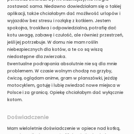
zostawać
sama.
Niedawno
dowiedziałam
się
o
takiej
aplikacji
​,​
także
chciałabym
dać
możliwość
urlopów
i
wyjazdów
bez
stresu
i
rozłąkę
z
kotkiem.
Jestem
spokojna
​,​
troskliwa
i
odpowiedzialna
​,​
potrafię
dać
kotu
uwagę
​,​
zabawę
i
czułość
​,​
ale
również
przestrzeń
​,​
jeśli
jej
potrzebuje.
W
domu
nie
mam
roślin
niebezpiecznych
dla
kotów
​,​
a
te
co
są
wiszą
niedostępne
dla
zwierzaka.
Ewentualne
podrapania
absolutnie
nie
są
dla
mnie
problemem.
W
czasie
wolnym
chodzę
na
grzyby
​,​
ćwiczę
​,​
oglądam
anime
​,​
gram
w
planszówki
​,​
jeżdżę
motocyklem
​,​
gotuję
i
lubię
zwiedzać
nowe
miejsca
w
Polsce
i
za
granicą.
Opiekę
chciałabym
dać
wyłącznie
kotom.
Doświadczenie
Mam
wieloletnie
doświadczenie
w
opiece
nad
kotką
​,​