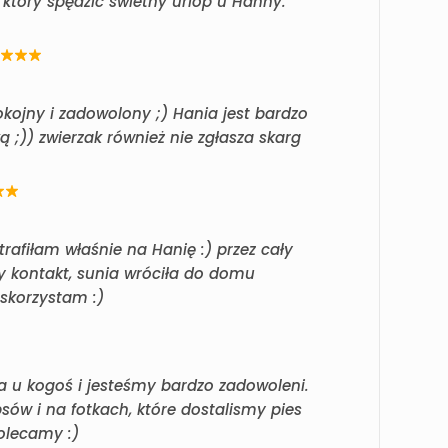
który spędzić świetny urlop u Hanny.
okojny i zadowolony ;) Hania jest bardzo
 ;)) zwierzak również nie zgłasza skarg
rafiłam właśnie na Hanię :) przez cały
y kontakt, sunia wróciła do domu
skorzystam :)
ka u kogoś i jesteśmy bardzo zadowoleni.
ów i na fotkach, które dostalismy pies
olecamy :)