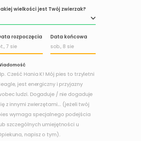
akiej wielkości jest Twój zwierzak?
Data rozpoczęcia
Data końcowa
Wprowadź
Wprowadź
datę
datę
Wiadomość