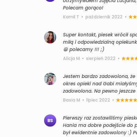
otrzymywałem zdjęcia Lucjana, 
Polecam gorąco!
Kamil T
•
październik 2022
•
Super kontakt, piesek wrócił sp
miłą i odpowiedzialną opiekunką
😁 polecamy !!! ;)
Alicja M
•
sierpień 2022
•
Jestem bardzo zadowolona, że t
okres opieki nad Gabi miałyśm
zadowolona. Na pewno jeszcze 
Basia M
•
lipiec 2022
•
Pierwszy raz zostawiliśmy pies
BS
Hania ma dobre podejście do ps
był ewidentnie zadowolony :) P