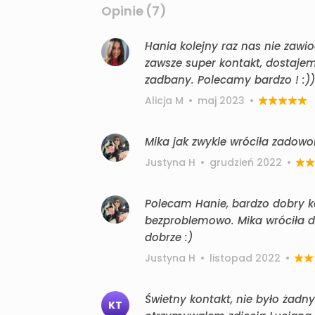
Opinie (7)
Hania kolejny raz nas nie zawi
zawsze super kontakt, dostajemy
zadbany. Polecamy bardzo ! :))
Alicja M
•
maj 2023
•
Mika jak zwykle wróciła zadowo
Justyna H
•
grudzień 2022
•
Polecam Hanie, bardzo dobry ko
bezproblemowo. Mika wróciła do
dobrze :)
Justyna H
•
listopad 2022
•
Świetny kontakt, nie było żadn
KT