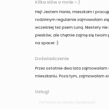
Kilka słów o mnie :-)
Hej!
Jestem
Hania
​,​
mieszkam
i
pracuj
rodzinnym
regularnie
zajmowałam
si
wcześniej
też
psem
Luną.
Niestety
nie
piesków
​,​
ale
chętnie
zajmę
się
twoim
na
spacer
:)
Doświadczenie
Przez
ostatnie
dwa
lata
zajmowałam
mieszkaniu.
Poza
tym
​,​
zajmowałam
si
Usługi
Psi hotel (w domu Opiekuna)