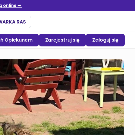
ań Opiekunem
Zarejestruj się
Zaloguj się