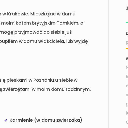
J
ę
w
Krakowie.
Mieszkając
w
domu
ę
moim
kotem
brytyjskim
Tomkiem
​,​
a
mogę
przyjmować
do
siebie
już
pupilem
w
domu
właściciela
​,​
lub
wyjdę
się
pieskami
w
Poznaniu
u
siebie
w
ę
zwierzętami
w
moim
domu
rodzinnym.
Karmienie (w domu zwierzaka)