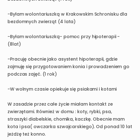
-Byłam
wolontariuszką
w
Krakowskim
Schronisku
dla
bezdomnych
zwierząt
(4
lata)
-Byłam
wolontariuszką-
pomoc
przy
hipoterapii
-
(8lat)
-Pracuję
obecnie
jako
asystent
hipoterapii
​,​
gdzie
zajmuję
się
przygotowaniem
konia
i
prowadzeniem
go
podczas
zajęć.
(1
rok)
-W
wolnym
czasie
opiekuje
się
psiakami
i
kotami
W
zasadzie
przez
całe
życie
miałam
kontakt
ze
zwierzętami.
Również
w
domu
:
koty
​,​
rybki
​,​
psa
​,​
straszyki
diabelskie
​,​
chomika
​,​
kaczkę.
Obecnie
mam
kota
i
psa(
owczarka
szwajcarskiego).
Od
ponad
10
lat
jeżdżę
też
konno.