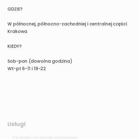
GDZIE?
W
północnej
​,​
pólnocno-zachodniej
i
centralnej
części
Krakowa
KIEDY?
Sob-pon
(dowolna
godzina)
Wt-pt
6-11
i
19-22
Usługi
Psi hotel (w domu Opiekuna)