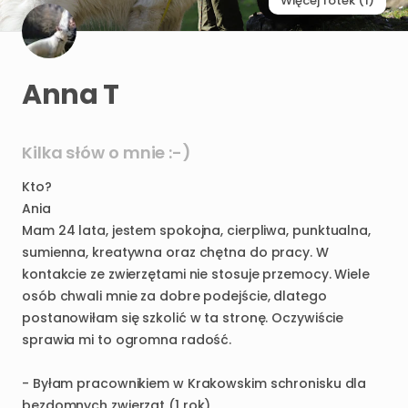
Więcej fotek (1)
Anna T
Kilka słów o mnie :-)
Kto?
Ania
Mam
24
lata
​,​
jestem
spokojna
​,​
cierpliwa
​,​
punktualna
​,​
sumienna
​,​
kreatywna
oraz
chętna
do
pracy.
W
kontakcie
ze
zwierzętami
nie
stosuje
przemocy.
Wiele
osób
chwali
mnie
za
dobre
podejście
​,​
dlatego
postanowiłam
się
szkolić
w
ta
stronę.
Oczywiście
sprawia
mi
to
ogromna
radość.
-
Byłam
pracownikiem
w
Krakowskim
schronisku
dla
bezdomnych
zwierząt
(1
rok)