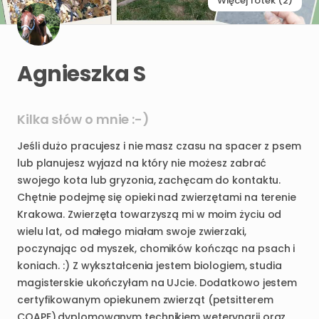
Więcej fotek (2)
Agnieszka S
Kilka słów o mnie :-)
Jeśli
dużo
pracujesz
i
nie
masz
czasu
na
spacer
z
psem
lub
planujesz
wyjazd
na
który
nie
możesz
zabrać
swojego
kota
lub
gryzonia
​,​
zachęcam
do
kontaktu.
Chętnie
podejmę
się
opieki
nad
zwierzętami
na
terenie
Krakowa.
Zwierzęta
towarzyszą
mi
w
moim
życiu
od
wielu
lat
​,​
od
małego
miałam
swoje
zwierzaki
​,​
poczynając
od
myszek
​,​
chomików
kończąc
na
psach
i
koniach.
:)
Z
wykształcenia
jestem
biologiem
​,​
studia
magisterskie
ukończyłam
na
UJcie.
Dodatkowo
jestem
certyfikowanym
opiekunem
zwierząt
(petsitterem
COAPE)
​,​
dyplomowanym
technikiem
weterynarii
oraz