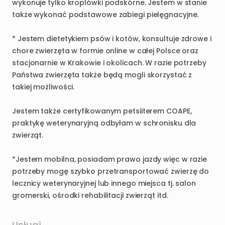
wykonuje
tylko
kroplówki
podskórne.
Jestem
w
stanie
także
wykonać
podstawowe
zabiegi
pielęgnacyjne.
*
Jestem
dietetykiem
psów
i
kotów
​,​
konsultuje
zdrowe
i
chore
zwierzęta
w
formie
online
w
całej
Polsce
oraz
stacjonarnie
w
Krakowie
i
okolicach.
W
razie
potrzeby
Państwa
zwierzęta
także
będą
mogli
skorzystać
z
takiej
możliwości.
Jestem
także
certyfikowanym
petsiiterem
COAPE
​,​
praktykę
weterynaryjną
odbyłam
w
schronisku
dla
zwierząt.
*Jestem
mobilna
​,​
posiadam
prawo
jazdy
więc
w
razie
potrzeby
mogę
szybko
przetransportować
zwierzę
do
lecznicy
weterynaryjnej
lub
innego
miejsca
tj.
salon
gromerski
​,​
ośrodki
rehabilitacji
zwierząt
itd.
Usługi