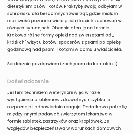
dietetykiem
psów
i
kotów.
Praktykę
swoją
odbyłam
w
schronisku
dla
bezdomnych
zwierząt
​,​
gdzie
miałam
możliwość
poznania
wiele
psich
i
kocich
zachowań
w
różnych
sytuacjach.
Obecnie
oferuję
na
terenie
Krakowa
różne
formy
opieki
nad
zwierzętami
od
​,​
​,​
krótkich"
wizyt
u
kotów
​,​
spacerów
z
psami
po
opiekę
godzinową
nad
psami
i
kotami
w
domu
u
właściciela.
Serdecznie
pozdrawiam
i
zachęcam
do
kontaktu.
:)
Doświadczenie
Jestem
technikiem
weterynarii
więc
w
razie
wystąpienia
problemów
zdrowotnych
szybko
je
rozpoznaje
i
odpowiednio
reaguje.
Dodatkowo
potrafię
między
innymi
podawać
zwierzętom
lekarstwa
w
formie
tabletek
​,​
zastrzyków
oraz
kroplówek.
Ze
względów
bezpieczeństwa
w
warunkach
domowych