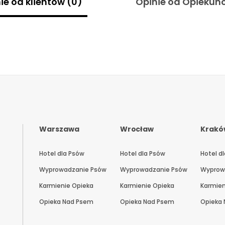
ie od klientów (0)
Opinie od Opiekun
Warszawa
Wrocław
Krakó
Hotel dla Psów
Hotel dla Psów
Hotel d
Wyprowadzanie Psów
Wyprowadzanie Psów
Wyprow
Karmienie Opieka
Karmienie Opieka
Karmien
Opieka Nad Psem
Opieka Nad Psem
Opieka