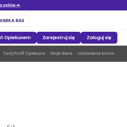
ań Opiekunem
Zarejestruj się
Zaloguj się
Twój Profil Opiekuna
Moje dane
Ustawienia konta