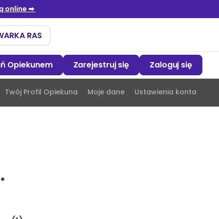
ań Opiekunem
Zarejestruj się
Zaloguj się
Twój Profil Opiekuna
Moje dane
Ustawienia konta
.