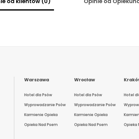
ie od klientów (0)
Opinie od Opiekunó
Warszawa
Wrocław
Krakó
Hotel dla Psów
Hotel dla Psów
Hotel d
Wyprowadzanie Psów
Wyprowadzanie Psów
Wyprow
Karmienie Opieka
Karmienie Opieka
Karmien
Opieka Nad Psem
Opieka Nad Psem
Opieka