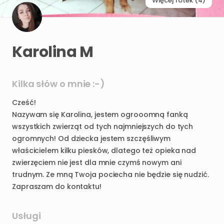
Więcej fotek (4)
Karolina M
Kilka słów o mnie :-)
Cześć!
Nazywam
się
Karolina
​,​
jestem
ogrooomną
fanką
wszystkich
zwierząt
od
tych
najmniejszych
do
tych
ogromnych!
Od
dziecka
jestem
szczęśliwym
właścicielem
kilku
piesków
​,​
dlatego
też
opieka
nad
zwierzęciem
nie
jest
dla
mnie
czymś
nowym
ani
trudnym.
Ze
mną
Twoja
pociecha
nie
będzie
się
nudzić.
Zapraszam
do
kontaktu!
Usługi