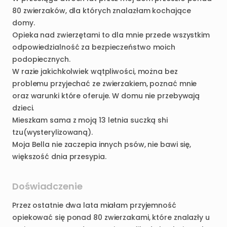
80
zwierzaków
​,​
dla
których
znalazłam
kochające
domy.
Opieka
nad
zwierzętami
to
dla
mnie
przede
wszystkim
odpowiedzialność
za
bezpieczeństwo
moich
podopiecznych.
W
razie
jakichkolwiek
wątpliwości
​,​
można
bez
problemu
przyjechać
ze
zwierzakiem
​,​
poznać
mnie
oraz
warunki
które
oferuje.
W
domu
nie
przebywają
dzieci.
Mieszkam
sama
z
moją
13
letnia
suczką
shi
tzu(wysterylizowaną).
Moja
Bella
nie
zaczepia
innych
psów
​,​
nie
bawi
się
​,​
większość
dnia
przesypia.
Doświadczenie
Przez
ostatnie
dwa
lata
miałam
przyjemność
opiekować
się
ponad
80
zwierzakami
​,​
które
znalazły
u