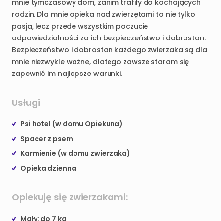
mnie
tymczasowy
dom
​,​
zanim
trafiły
do
kochających
rodzin.
Dla
mnie
opieka
nad
zwierzętami
to
nie
tylko
pasja
​,​
lecz
przede
wszystkim
poczucie
odpowiedzialności
za
ich
bezpieczeństwo
i
dobrostan.
Bezpieczeństwo
i
dobrostan
każdego
zwierzaka
są
dla
mnie
niezwykle
ważne
​,​
dlatego
zawsze
staram
się
zapewnić
im
najlepsze
warunki.
Usługi
Psi hotel (w domu Opiekuna)
Spacer z psem
Karmienie (w domu zwierzaka)
Opieka dzienna
Opiekuję się zwierzakami:
Mały: do 7 kg