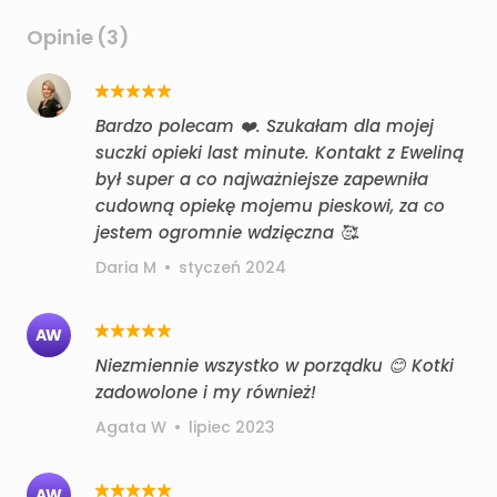
Opinie (3)
Bardzo polecam ❤️. Szukałam dla mojej
suczki opieki last minute. Kontakt z Eweliną
był super a co najważniejsze zapewniła
cudowną opiekę mojemu pieskowi, za co
jestem ogromnie wdzięczna 🥰.
Daria M
•
styczeń 2024
AW
Niezmiennie wszystko w porządku 😊 Kotki
zadowolone i my również!
Agata W
•
lipiec 2023
AW