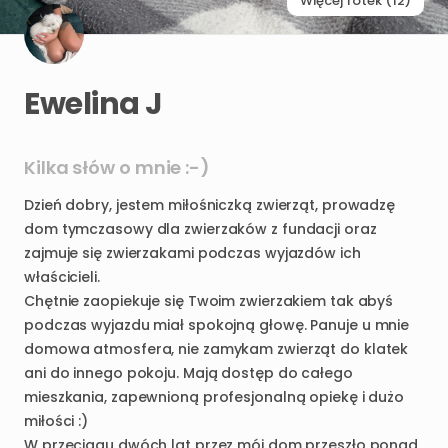
Więcej fotek (12)
Ewelina J
Kilka słów o mnie :-)
Dzień
dobry
​,​
jestem
miłośniczką
zwierząt
​,​
prowadzę
dom
tymczasowy
dla
zwierzaków
z
fundacji
oraz
zajmuje
się
zwierzakami
podczas
wyjazdów
ich
właścicieli.
Chętnie
zaopiekuje
się
Twoim
zwierzakiem
tak
abyś
podczas
wyjazdu
miał
spokojną
głowę.
Panuje
u
mnie
domowa
atmosfera
​,​
nie
zamykam
zwierząt
do
klatek
ani
do
innego
pokoju.
Mają
dostęp
do
całego
mieszkania
​,​
zapewnioną
profesjonalną
opiekę
i
dużo
miłości
:)
W
przeciągu
dwóch
lat
przez
mój
dom
przeszło
ponad