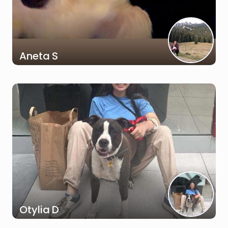
Aneta S
Otylia D