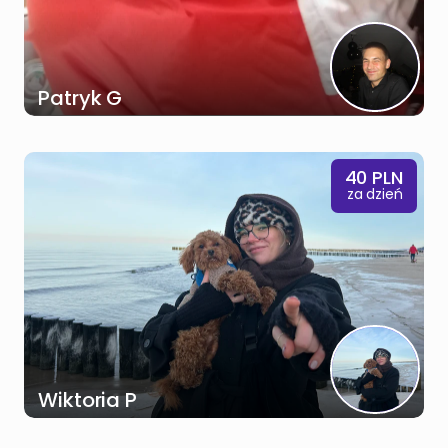
Patryk G
40
PLN
za dzień
Wiktoria P