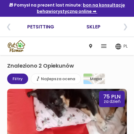
PL
Znaleziono 2 Opiekunów
Filtry
Najlepsza ocena
Mapa
75
PLN
za dzień