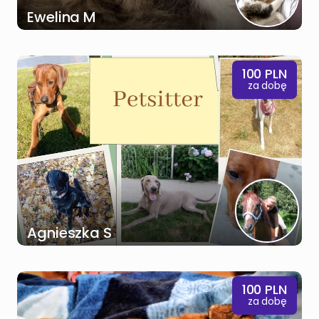
Ewelina M
100
PLN
za dobę
Agnieszka S
100
PLN
za dobę