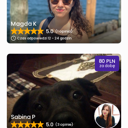
Magda K
5.0
(1 opinia)
Czas odpowiedzi 12 - 24 godzin
80
PLN
za dobę
Sabina P
5.0
(3 opinie)