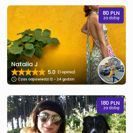
80
PLN
za dobę
Natalia J
5.0
(1 opinia)
Czas odpowiedzi 12 - 24 godzin
180
PLN
za dobę