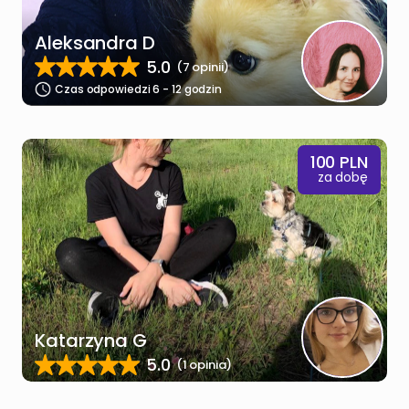
Aleksandra D
5.0
(7 opinii)
Czas odpowiedzi 6 - 12 godzin
100
PLN
za dobę
Katarzyna G
5.0
(1 opinia)