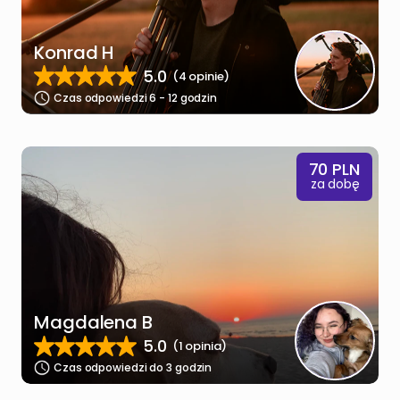
Konrad H
5.0
(4 opinie)
Czas odpowiedzi 6 - 12 godzin
70
PLN
za dobę
Magdalena B
5.0
(1 opinia)
Czas odpowiedzi do 3 godzin