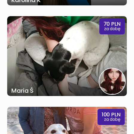
Karolina K
70
PLN
za dobę
Maria Ś
100
PLN
za dobę