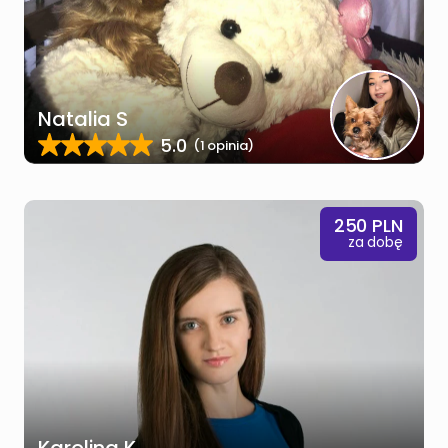
Natalia S
5.0
(1 opinia)
250
PLN
za dobę