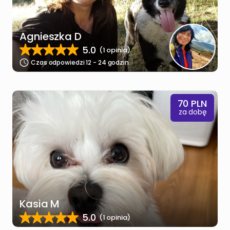
Agnieszka D
5.0
(1 opinia)
Czas odpowiedzi 12 - 24 godzin
70
PLN
za dobę
Kasia M
5.0
(1 opinia)