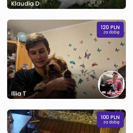
Klaudia D
120
PLN
za dobę
Illia T
100
PLN
za dobę