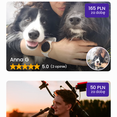
165
PLN
za dobę
Anna G
5.0
(2 opinie)
50
PLN
za dobę