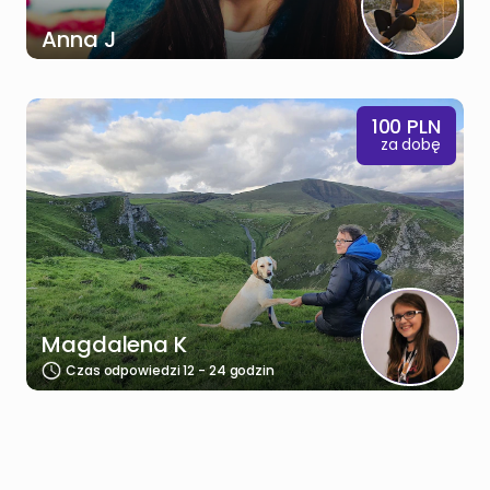
Anna J
100
PLN
za dobę
Magdalena K
Czas odpowiedzi 12 - 24 godzin