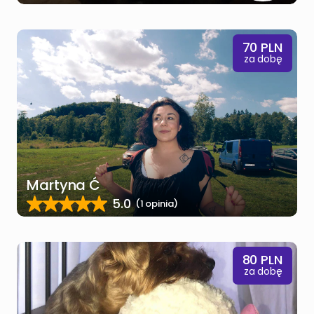
70
PLN
za dobę
Martyna Ć
5.0
(1 opinia)
80
PLN
za dobę