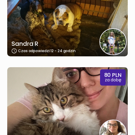
Sandra R
Czas odpowiedzi 12 - 24 godzin
80
PLN
za dobę