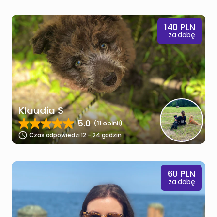
140
PLN
za dobę
Klaudia S
5.0
(11 opinii)
Czas odpowiedzi 12 - 24 godzin
60
PLN
za dobę