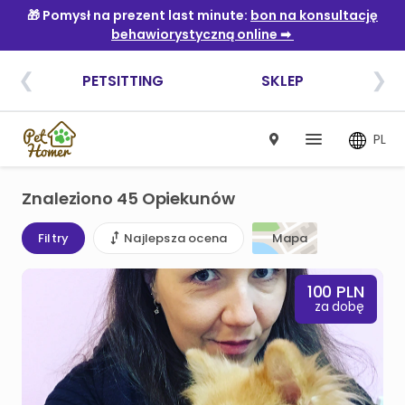
PL
Znaleziono 45 Opiekunów
Filtry
Najlepsza ocena
Mapa
100
PLN
za dobę