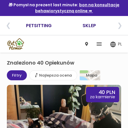
PL
Znaleziono 40 Opiekunów
Filtry
Najlepsza ocena
Mapa
40
PLN
za karmienie