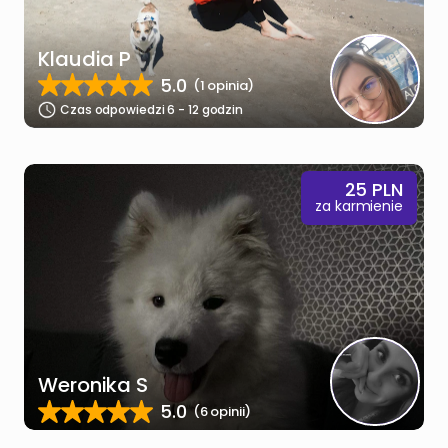
Klaudia P
5.0
(1 opinia)
Czas odpowiedzi 6 - 12 godzin
25
PLN
za karmienie
Weronika S
5.0
(6 opinii)