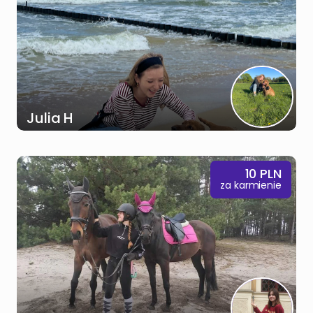
Julia H
10
PLN
za karmienie