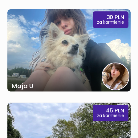
30
PLN
za karmienie
Maja U
45
PLN
za karmienie