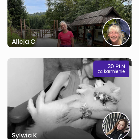
Alicja C
30
PLN
za karmienie
Sylwia K