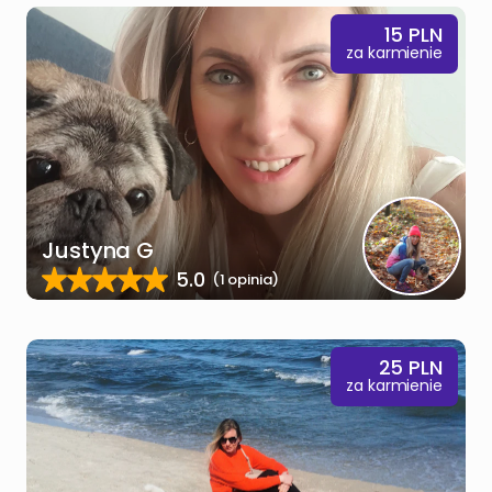
15
PLN
za karmienie
Justyna G
5.0
(1 opinia)
25
PLN
za karmienie