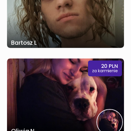
Bartosz L
20
PLN
za karmienie