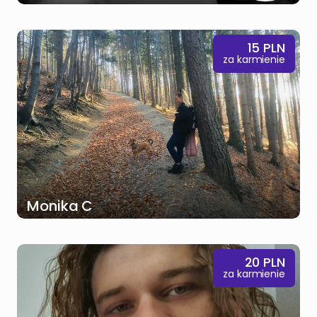
15
PLN
za karmienie
Monika C
20
PLN
za karmienie