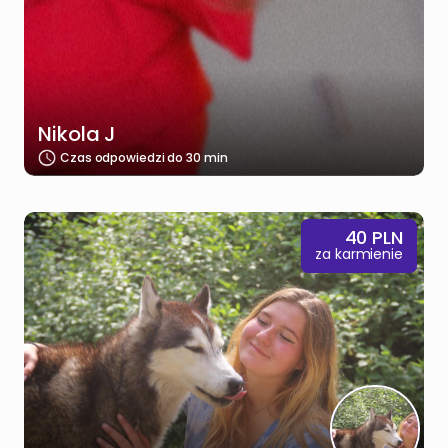
Nikola J
Czas odpowiedzi do 30 min
40
PLN
za karmienie