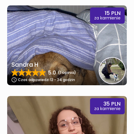
15
PLN
za karmienie
Sandra H
5.0
(1 opinia)
Czas odpowiedzi 12 - 24 godzin
35
PLN
za karmienie