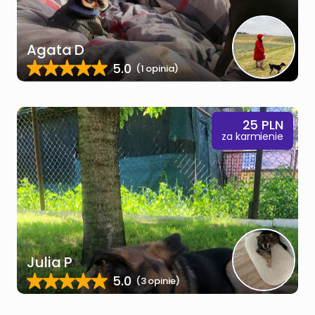
Agata D
5.0
(1 opinia)
25
PLN
za karmienie
Julia P
5.0
(3 opinie)