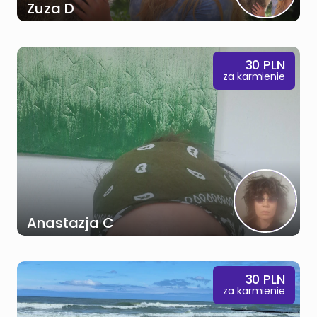
Zuza D
30
PLN
za karmienie
Anastazja C
30
PLN
za karmienie