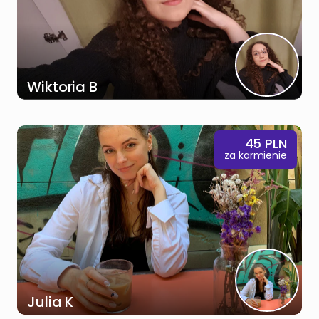
Wiktoria B
45
PLN
za karmienie
Julia K