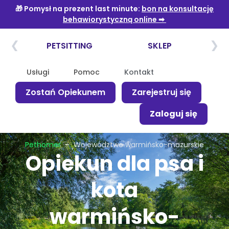
Usługi
Pomoc
Kontakt
Zostań Opiekunem
Zarejestruj się
Zaloguj się
Pethomer
–
Województwo warmińsko-mazurskie
Opiekun dla psa i
kota
warmińsko-