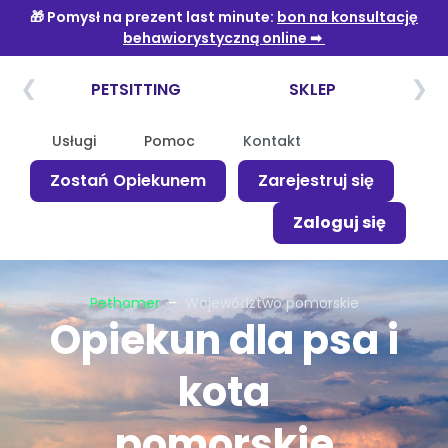
Usługi
Pomoc
Kontakt
Zostań Opiekunem
Zarejestruj się
Zaloguj się
Pethomer
–
Województwo pomorskie
Opiekun dla psa i
kota
pomorskie